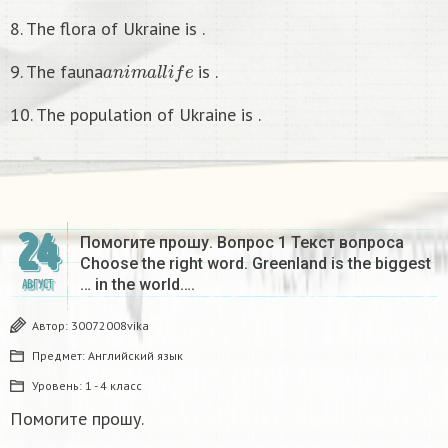
8. The flora of Ukraine is .
a
n
i
m
a
l
l
i
f
e
9. The fauna
is .
10. The population of Ukraine is .
24
Помогите прошу. Вопрос 1 Текст вопроса
Choose the right word. Greenland is the biggest
… in the world….
АВГУСТ
Автор:
30072008vika
Предмет:
Английский язык
Уровень:
1 - 4 класс
Помогите прошу.