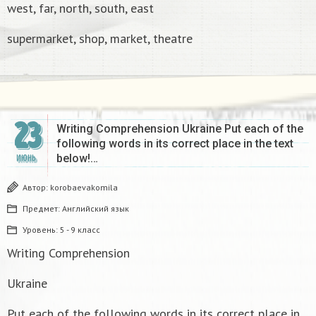
west, far, north, south, east
supermarket, shop, market, theatre
23
Writing Comprehension Ukraine Put each of the
following words in its correct place in the text
below!…
ИЮНЬ
Автор:
korobaevakomila
Предмет:
Английский язык
Уровень:
5 - 9 класс
Writing Comprehension
Ukraine
Put each of the following words in its correct place in