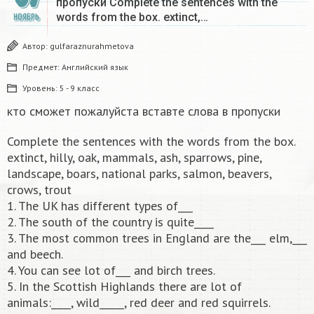
пропуски Complete the sentences with the
words from the box. extinct,…
НОЯБРЬ
Автор:
gulfaraznurahmetova
Предмет:
Английский язык
Уровень:
5 - 9 класс
кто сможет пожалуйста вставте слова в пропуски
Complete the sentences with the words from the box.
extinct, hilly, oak, mammals, ash, sparrows, pine,
landscape, boars, national parks, salmon, beavers,
crows, trout
1. The UK has different types of___
2. The south of the country is quite____
3. The most common trees in England are the___ elm,___
and beech.
4. You can see lot of___ and birch trees.
5. In the Scottish Highlands there are lot of
animals:____, wild_____, red deer and red squirrels.