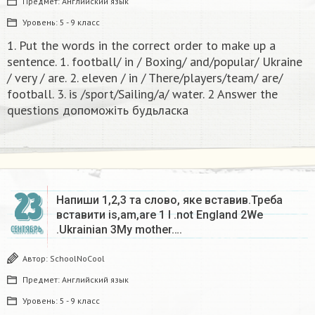
Предмет:
Английский язык
Уровень:
5 - 9 класс
1. Put the words in the correct order to make up a
sentence. 1. football/ in / Boxing/ and/popular/ Ukraine
/ very / are. 2. eleven / in / There/players/team/ are/
football. 3. is /sport/Sailing/a/ water. 2 Answer the
questions допоможіть будьласка​
23
Напиши 1,2,3 та слово, яке вставив.Треба
вставити is,am,are 1 I .not England 2We
.Ukrainian 3My mother….
СЕНТЯБРЬ
Автор:
SchoolNoCool
Предмет:
Английский язык
Уровень:
5 - 9 класс