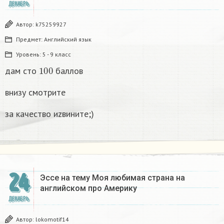
ДЕКАБРЬ
Автор:
k75259927
Предмет:
Английский язык
Уровень:
5 - 9 класс
100
дам сто
баллов
внизу смотрите
за качество иzвините;)
24
Эссе на тему Моя любимая страна на
английском про Америку​
ДЕКАБРЬ
Автор:
lokomotif14