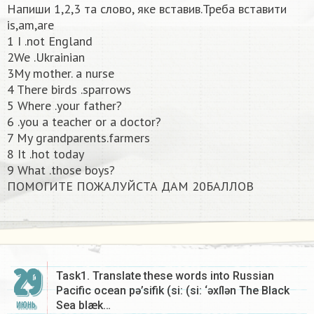
Напиши 1,2,3 та слово, яке вставив.Треба вставити
is,am,are
1 I .not England
2We .Ukrainian
3My mother. a nurse
4 There birds .sparrows
5 Where .your father?
6 .you a teacher or a doctor?
7 My grandparents.farmers
8 It .hot today
9 What .those boys?
ПОМОГИТЕ ПОЖАЛУЙСТА ДАМ 20БАЛЛОВ​
29
Task1. Translate these words into Russian
Pacific ocean pə’sifik (si: (si: ‘əxſlən The Black
Sea blæk…
ИЮНЬ