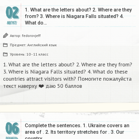
02
1. What are the letters about? 2. Where are they
from? 3. Where is Niagara Falls situated? 4.
What do…
АВГУСТ
Автор:
fedorovjeff
Предмет:
Английский язык
Уровень:
10 - 11 класс
1. What are the letters about? 2. Where are they from?
3. Where is Niagara Falls situated? 4. What do these
countries attract visitors with? Помогите пожалуйста
текст наверху ❤️ даю 50 баллов ​
06
Complete the sentences. 1. Ukraine covers an
area of . 2. Its territory stretches for . 3. Our
country…
ДЕКАБРЬ