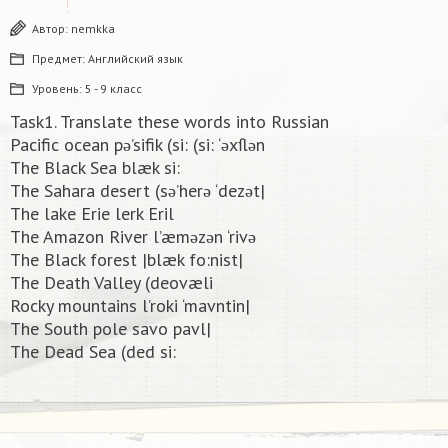
Автор:
nemkka
Предмет:
Английский язык
Уровень:
5 - 9 класс
Task1. Translate these words into Russian
Pacific ocean pə’sifik (si: (si: ‘əxſlən
The Black Sea blæk si:
The Sahara desert (sə’herə ‘dezət|
The lake Erie lerk Eril
The Amazon River l’æməzən ‘rivə
The Black forest |blæk fo:nist|
The Death Valley (deovæli
Rocky mountains l’roki ‘mavntin|
The South pole savo pavl|
The Dead Sea (ded si:​