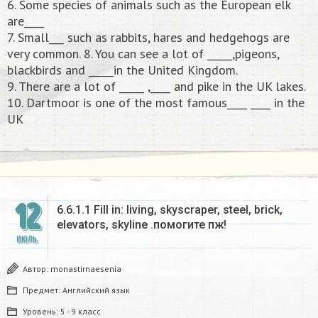
6. Some species of animals such as the European elk
are____
7. Small___ such as rabbits, hares and hedgehogs are
very common. 8. You can see a lot of _____,pigeons,
blackbirds and _____in the United Kingdom.
9. There are a lot of _____ ,____ and pike in the UK lakes.
10. Dartmoor is one of the most famous____ ____ in the
UK​
12
6.6.1.1 Fill in: living, skyscraper, steel, brick,
elevators, skyline .помогите пж!
ИЮЛЬ
Автор:
monastirnaesenia
Предмет:
Английский язык
Уровень:
5 - 9 класс