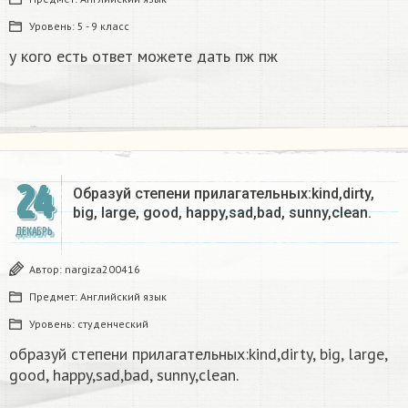
Уровень:
5 - 9 класс
у кого есть ответ можете дать пж пж
24
Образуй степени прилагательных:kind,dirty,
big, large, good, happy,sad,bad, sunny,clean.​
ДЕКАБРЬ
Автор:
nargiza200416
Предмет:
Английский язык
Уровень:
студенческий
образуй степени прилагательных:kind,dirty, big, large,
good, happy,sad,bad, sunny,clean.​