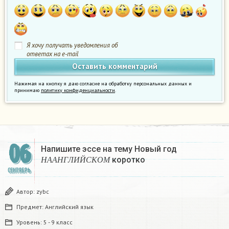
Я хочу получать уведомления об
ответах на e-mail
Нажимая на кнопку я даю согласие на обработку персональных данных и
принимаю
политику конфиденциальности
.
06
Напишите эссе на тему Новый год
Н
А
А
Н
Г
Л
И
Й
С
К
О
М
коротко​
Н
А
А
Н
Г
Л
И
Й
С
К
О
М
СЕНТЯБРЬ
Автор:
zybc
Предмет:
Английский язык
Уровень:
5 - 9 класс