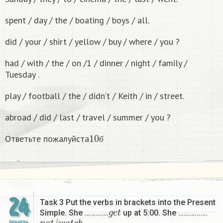
spent / day / the / boating / boys / all.
did / your / shirt / yellow / buy / where / you ?
had / with / the / on /1 / dinner / night / family /
Tuesday .
play / football / the / didn’t / Keith / in / street.
abroad / did / last / travel / summer / you ?
10
б
Ответьте пожалуйста
б
24
Task 3 Put the verbs in brackets into the Present
g
e
t
Simple. She ………….
up at 5:00. She …………….
n
o
t
/
w
a
t
c
h