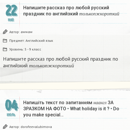
22
Напишите рассказ про любой русский
т
о
л
ь
к
о
п
ж
к
о
р
о
т
к
и
й
праздник по английзкий
т
о
л
ь
к
о
п
ж
к
о
р
о
т
к
и
й
МАЙ
Автор:
awwaw
Предмет:
Английский язык
Уровень:
5 - 9 класс
Напишите рассказ про любой русский праздник по
т
о
л
ь
к
о
п
ж
к
о
р
о
т
к
и
й
английзкий
т
о
л
ь
к
о
п
ж
к
о
р
о
т
к
и
й
н
а
а
н
г
л
04
Напишіть текст по запитанням
ЗА
н
а
а
н
г
л
ЗРАЗКОМ НА ФОТО • What holiday is it ? • Do
you make special…
ИЮЛЬ
Автор:
dorofeevalubimova