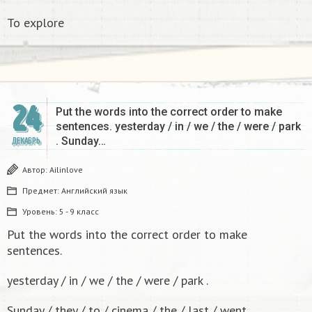
To explore
24
Put the words into the correct order to make
sentences. yesterday / in / we / the / were / park
. Sunday…
ДЕКАБРЬ
Автор:
Ailinlove
Предмет:
Английский язык
Уровень:
5 - 9 класс
Put the words into the correct order to make
sentences.
yesterday / in / we / the / were / park .
Sunday / they / to / cinema / the / last / went.