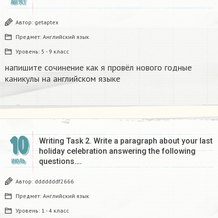
АВГУСТ
Автор:
getaptex
Предмет:
Английский язык
Уровень:
5 - 9 класс
напишите сочинение как я провёл нового годные
каникулы на английском языке​
10
Writing Task 2. Write a paragraph about your last
holiday celebration answering the following
questions….
ИЮЛЬ
Автор:
dddddddf2666
Предмет:
Английский язык
Уровень:
1 - 4 класс