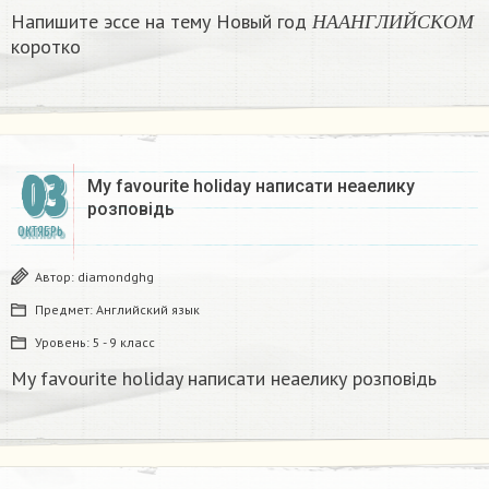
Н
А
А
Н
Г
Л
И
Й
С
К
О
М
Напишите эссе на тему Новый год
Н
А
А
Н
Г
Л
И
Й
С
К
О
М
коротко​
03
My favourite holiday написати неаелику
розповідь
ОКТЯБРЬ
Автор:
diamondghg
Предмет:
Английский язык
Уровень:
5 - 9 класс
My favourite holiday написати неаелику розповідь