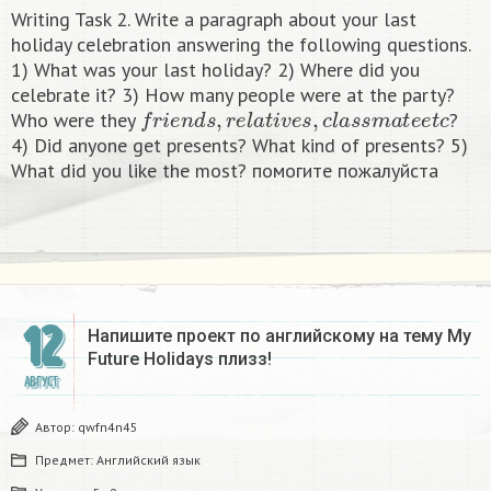
Writing Task 2. Write a paragraph about your last
holiday celebration answering the following questions.
1) What was your last holiday? 2) Where did you
celebrate it? 3) How many people were at the party?
f
r
i
e
n
d
s
,
r
e
l
a
t
i
v
e
s
,
c
l
a
s
s
m
a
t
e
e
t
c
Who were they
?
4) Did anyone get presents? What kind of presents? 5)
What did you like the most? помогите пожалуйста
12
Напишите проект по английскому на тему My
Future Holidays плизз!
АВГУСТ
Автор:
qwfn4n45
Предмет:
Английский язык