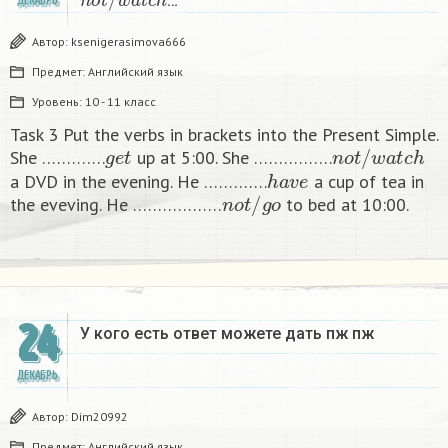
…
ДЕКАБРЬ
Автор:
ksenigerasimova666
Предмет:
Английский язык
Уровень:
10 - 11 класс
Task 3 Put the verbs in brackets into the Present Simple.
g
e
t
n
o
t
/
w
a
t
c
h
She ………….
up at 5:00. She …………….
h
a
v
e
a DVD in the evening. He ………….
a cup of tea in
n
o
t
/
g
o
the eveving. He ………………
to bed at 10:00. ​
24
У кого есть ответ можете дать пж пж ​
ДЕКАБРЬ
Автор:
Dim20992
Предмет:
Английский язык