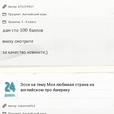
Автор:
k75259927
Предмет:
Английский язык
Уровень:
5 - 9 класс
100
дам сто
баллов
внизу смотрите
за качество иzвините;)
24
Эссе на тему Моя любимая страна на
английском про Америку​
ДЕКАБРЬ
Автор:
lokomotif14
Предмет:
Английский язык