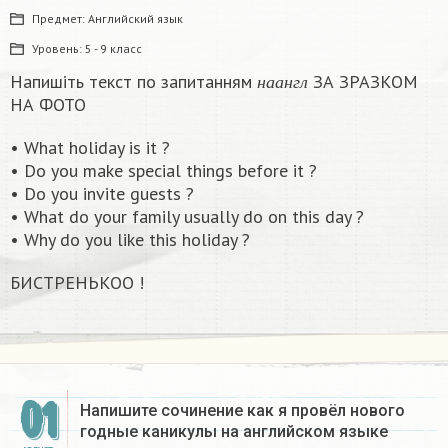
Предмет:
Английский язык
Уровень:
5 - 9 класс
н
а
а
н
г
л
Напишіть текст по запитанням
ЗА ЗРАЗКОМ
н
а
а
н
г
л
НА ФОТО
• What holiday is it ?
• Do you make special things before it ?
• Do you invite guests ?
• What do your family usually do on this day ?
• Why do you like this holiday ?​
БИСТРЕНЬКОО !
01
Напишите сочинение как я провёл нового
годные каникулы на английском языке​