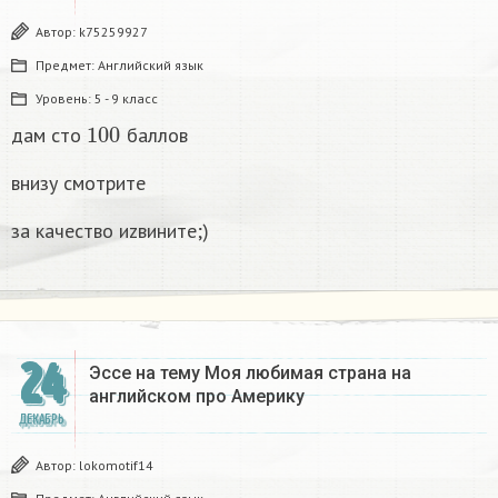
Автор:
k75259927
Предмет:
Английский язык
Уровень:
5 - 9 класс
100
дам сто
баллов
внизу смотрите
за качество иzвините;)
24
Эссе на тему Моя любимая страна на
английском про Америку​
ДЕКАБРЬ
Автор:
lokomotif14