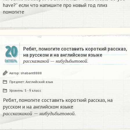
have?” если что напишите про новый год плиз
помогите
20
Ребят, помогите составить короткий рассказ,
на русском и на английском языке
р
а
с
с
к
а
з
к
а
к
о
й
−
н
и
б
у
д
ь
б
ы
т
о
в
о
й
.
ОКТЯБРЬ
р
а
с
с
к
а
з
к
а
к
о
й
н
и
б
у
д
ь
б
ы
т
о
в
о
й
Автор:
shabant8888
Предмет:
Английский язык
Уровень:
5 - 9 класс
Ребят, помогите составить короткий рассказ, на
русском и на английском языке
р
а
с
с
к
а
з
к
а
к
о
й
−
н
и
б
у
д
ь
б
ы
т
о
в
о
й
.
р
а
с
с
к
а
з
к
а
к
о
й
н
и
б
у
д
ь
б
ы
т
о
в
о
й