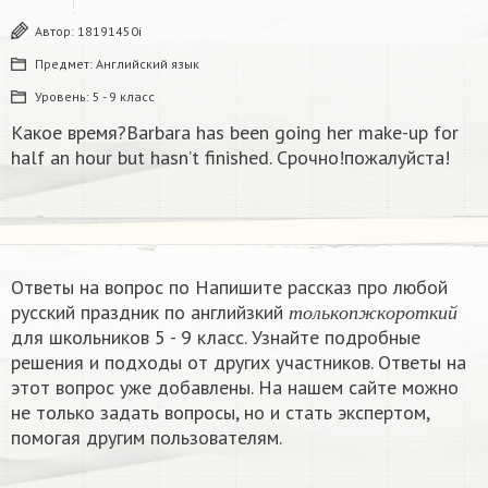
Автор:
18191450i
Предмет:
Английский язык
Уровень:
5 - 9 класс
Какое время?Barbara has been going her make-up for
half an hour but hasn’t finished. Срочно!пожалуйста!
Ответы на вопрос по Напишите рассказ про любой
т
о
л
ь
к
о
п
ж
к
о
р
о
т
к
и
й
русский праздник по английзкий
т
о
л
ь
к
о
п
ж
к
о
р
о
т
к
и
й
для школьников 5 - 9 класс. Узнайте подробные
решения и подходы от других участников. Ответы на
этот вопрос уже добавлены. На нашем сайте можно
не только задать вопросы, но и стать экспертом,
помогая другим пользователям.