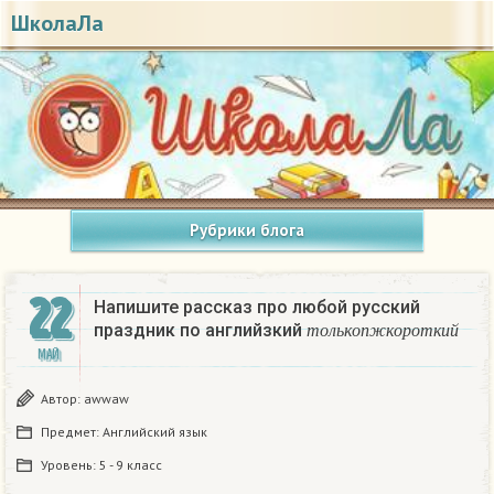
ШколаЛа
Рубрики блога
22
Напишите рассказ про любой русский
т
о
л
ь
к
о
п
ж
к
о
р
о
т
к
и
праздник по английзкий
т
о
л
ь
к
о
п
ж
к
о
р
о
т
к
и
й
МАЙ
Автор:
awwaw
Предмет:
Английский язык
Уровень:
5 - 9 класс