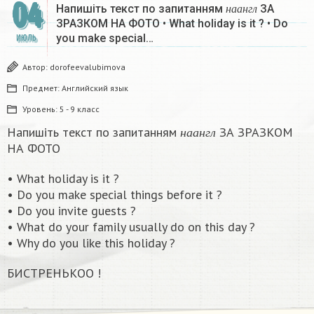
н
а
а
н
г
л
04
Напишіть текст по запитанням
ЗА
н
а
а
н
г
л
ЗРАЗКОМ НА ФОТО • What holiday is it ? • Do
you make special…
ИЮЛЬ
Автор:
dorofeevalubimova
Предмет:
Английский язык
Уровень:
5 - 9 класс
н
а
а
н
г
л
Напишіть текст по запитанням
ЗА ЗРАЗКОМ
н
а
а
н
г
л
НА ФОТО
• What holiday is it ?
• Do you make special things before it ?
• Do you invite guests ?
• What do your family usually do on this day ?
• Why do you like this holiday ?​
БИСТРЕНЬКОО !