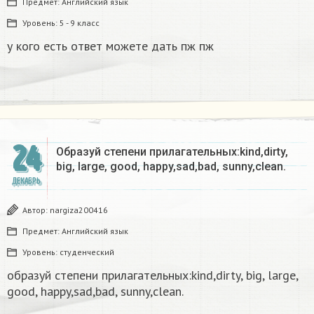
Предмет:
Английский язык
Уровень:
5 - 9 класс
у кого есть ответ можете дать пж пж
24
Образуй степени прилагательных:kind,dirty,
big, large, good, happy,sad,bad, sunny,clean.​
ДЕКАБРЬ
Автор:
nargiza200416
Предмет:
Английский язык
Уровень:
студенческий
образуй степени прилагательных:kind,dirty, big, large,
good, happy,sad,bad, sunny,clean.​