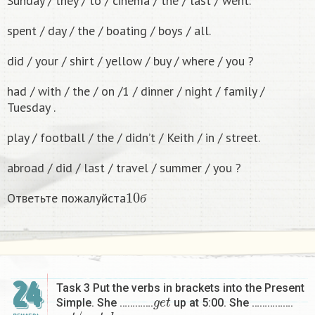
Sunday / they / to / cinema / the / last / went.
spent / day / the / boating / boys / all.
did / your / shirt / yellow / buy / where / you ?
had / with / the / on /1 / dinner / night / family /
Tuesday .
play / football / the / didn’t / Keith / in / street.
abroad / did / last / travel / summer / you ?
10
б
Ответьте пожалуйста
б
24
Task 3 Put the verbs in brackets into the Present
g
e
t
Simple. She ………….
up at 5:00. She …………….
n
o
t
/
w
a
t
c
h