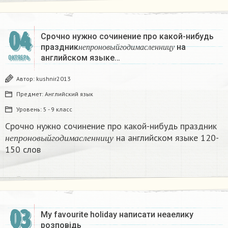
04
Срочно нужно сочинение про какой-нибудь
н
е
п
р
о
н
о
в
ы
й
г
о
д
и
м
а
с
л
е
н
н
и
ц
у
праздник
на
н
е
п
р
о
н
о
в
ы
й
г
о
д
и
м
а
с
л
е
н
н
и
ц
у
английском языке…
ОКТЯБРЬ
Автор:
kushnir2013
Предмет:
Английский язык
Уровень:
5 - 9 класс
Срочно нужно сочинение про какой-нибудь праздник
н
е
п
р
о
н
о
в
ы
й
г
о
д
и
м
а
с
л
е
н
н
и
ц
у
на английском языке 120-
н
е
п
р
о
н
о
в
ы
й
г
о
д
и
м
а
с
л
е
н
н
и
ц
у
150 слов
03
My favourite holiday написати неаелику
розповідь