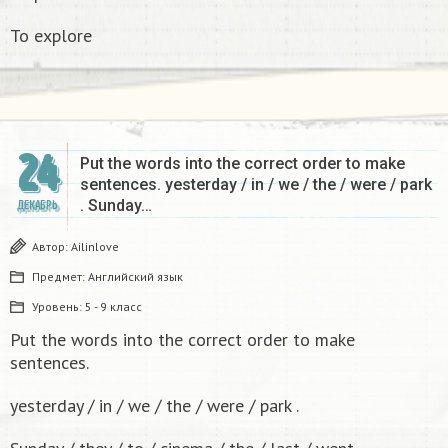
To explore
24
Put the words into the correct order to make
sentences. yesterday / in / we / the / were / park
. Sunday…
ДЕКАБРЬ
Автор:
Ailinlove
Предмет:
Английский язык
Уровень:
5 - 9 класс
Put the words into the correct order to make
sentences.
yesterday / in / we / the / were / park .