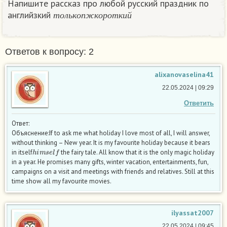
Напишите рассказ про любой русский праздник по
т
о
л
ь
к
о
п
ж
к
о
р
о
т
к
и
й
английзкий
т
о
л
ь
к
о
п
ж
к
о
р
о
т
к
и
й
Ответов к вопросу: 2
alixanovaselina41
22.05.2024 | 09:29
Ответить
Ответ:
Объяснение:If to ask me what holiday I love most of all, I will answer,
without thinking – New year. It is my favourite holiday because it bears
h
i
m
s
e
l
f
in itself
the fairy tale. All know that it is the only magic holiday
in a year. He promises many gifts, winter vacation, entertainments, fun,
campaigns on a visit and meetings with friends and relatives. Still at this
time show all my favourite movies.
ilyassat2007
22.05.2024 | 09:45