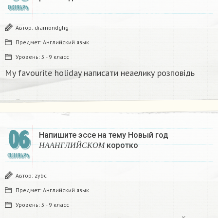
ОКТЯБРЬ
Автор:
diamondghg
Предмет:
Английский язык
Уровень:
5 - 9 класс
My favourite holiday написати неаелику розповідь
06
Напишите эссе на тему Новый год
Н
А
А
Н
Г
Л
И
Й
С
К
О
М
коротко​
Н
А
А
Н
Г
Л
И
Й
С
К
О
М
СЕНТЯБРЬ
Автор:
zybc
Предмет:
Английский язык
Уровень:
5 - 9 класс
Н
А
А
Н
Г
Л
И
Й
С
К
О
М