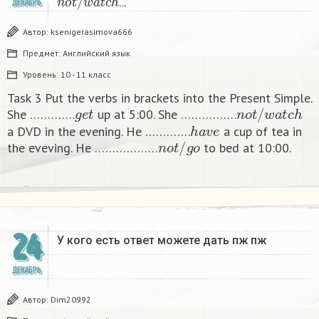
…
ДЕКАБРЬ
Автор:
ksenigerasimova666
Предмет:
Английский язык
Уровень:
10 - 11 класс
Task 3 Put the verbs in brackets into the Present Simple.
g
e
t
n
o
t
/
w
a
t
c
h
She ………….
up at 5:00. She …………….
h
a
v
e
a DVD in the evening. He ………….
a cup of tea in
n
o
t
/
g
o
the eveving. He ………………
to bed at 10:00. ​
24
У кого есть ответ можете дать пж пж ​
ДЕКАБРЬ
Автор:
Dim20992