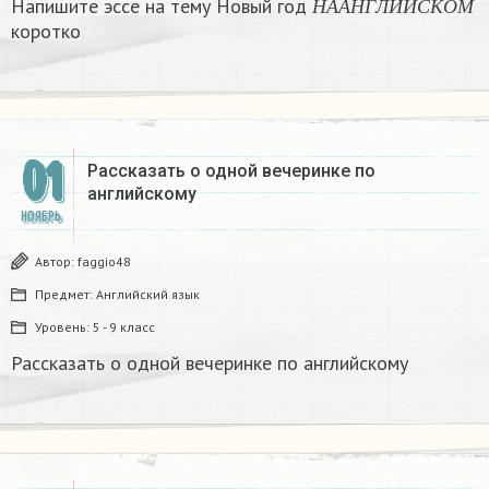
Напишите эссе на тему Новый год
Н
А
А
Н
Г
Л
И
Й
С
К
О
М
коротко​
01
Рассказать о одной вечеринке по
английскому
НОЯБРЬ
Автор:
faggio48
Предмет:
Английский язык
Уровень:
5 - 9 класс
Рассказать о одной вечеринке по английскому