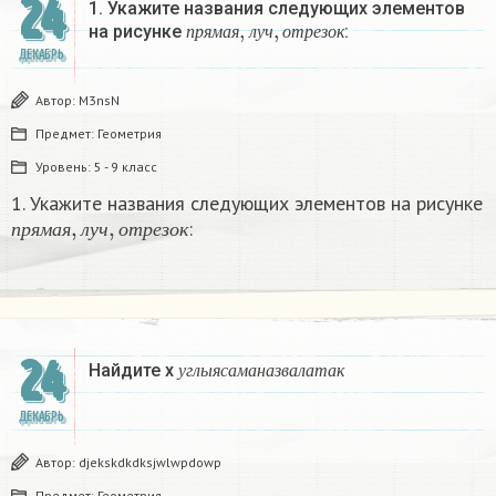
24
1. Укажите названия следующих элементов
п
р
я
м
а
я
,
л
у
ч
,
о
т
р
е
з
о
к
на рисунке
:
п
р
я
м
а
я
л
у
ч
о
т
р
е
з
о
к
ДЕКАБРЬ
Автор:
M3nsN
Предмет:
Геометрия
Уровень:
5 - 9 класс
1. Укажите названия следующих элементов на рисунке
п
р
я
м
а
я
,
л
у
ч
,
о
т
р
е
з
о
к
:
п
р
я
м
а
я
л
у
ч
о
т
р
е
з
о
к
у
г
л
ы
я
с
а
м
а
н
а
з
в
а
л
а
т
а
к
24
Найдите х
у
г
л
ы
я
с
а
м
а
н
а
з
в
а
л
а
т
а
к
ДЕКАБРЬ
Автор:
djekskdkdksjwlwpdowp
Предмет:
Геометрия