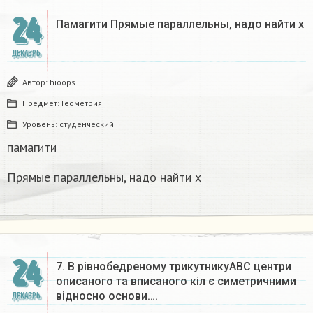
24
Памагити Прямые параллельны, надо найти x
ДЕКАБРЬ
Автор:
hioops
Предмет:
Геометрия
Уровень:
студенческий
памагити
Прямые параллельны, надо найти x
24
7. В рівнобедреному трикутникуАВС центри
описаного та вписаного кіл є симетричними
відносно основи….
ДЕКАБРЬ