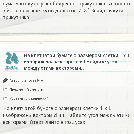
сума двох кутів рівнобедреного трикутника та одного
з його зовнішніх кутів дорівнює 258° Знайдіть кути
трикутника​
24
На клетчатой бумаге с размером клетки 1 x 1
изображены векторы d и t Найдите угол
между этими векторами….
ДЕКАБРЬ
Автор:
ulanovae946
Предмет:
Геометрия
Уровень:
студенческий
На клетчатой бумаге с размером клетки 1 x 1
изображены векторы d и t Найдите угол между этими
векторами. Ответ дайте в градусах.