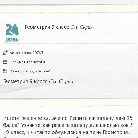
С
м
.
С
к
р
и
н
24
Геометрия 9 класс
С
м
С
к
р
и
н
ДЕКАБРЬ
Автор:
xohod90763
Предмет:
Геометрия
Уровень:
студенческий
С
м
.
С
к
р
и
н
Геометрия 9 класс
С
м
С
к
р
и
н
Ищете решение задачи по Решите пж задачу даю 25
балов? Узнайте, как решить задачу для школьников 5
- 9 класс, и читайте обсуждения на тему Геометрия.