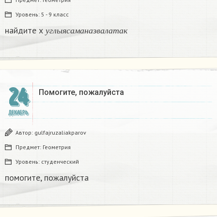
Уровень:
5 - 9 класс
у
г
л
ы
я
с
а
м
а
н
а
з
в
а
л
а
т
а
к
найдите х
у
г
л
ы
я
с
а
м
а
н
а
з
в
а
л
а
т
а
к
24
Помогите, пожалуйста ​
ДЕКАБРЬ
Автор:
gulfajruzaliakparov
Предмет:
Геометрия
Уровень:
студенческий
помогите, пожалуйста ​