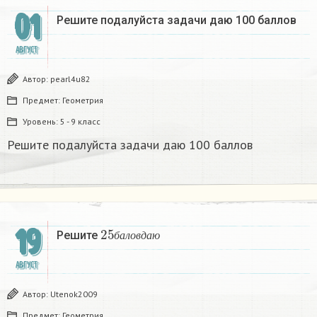
01
Решите подалуйста задачи даю 100 баллов
АВГУСТ
Автор:
pearl4u82
Предмет:
Геометрия
Уровень:
5 - 9 класс
Решите подалуйста задачи даю 100 баллов
25
б
а
л
о
в
д
а
ю
19
Решите
б
а
л
о
в
д
а
ю
АВГУСТ
Автор:
Utenok2009
Предмет:
Геометрия