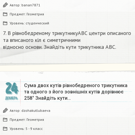
Автор:
banan7871
Предмет:
Геометрия
Уровень:
студенческий
7. В рівнобедреному трикутникуАВС центри описаного
та вписаного кіл є симетричними
відносно основи. Знайдіть кути трикутника ABC.​
24
Сума двох кутів рівнобедреного трикутника
та одного з його зовнішніх кутів дорівнює
258° Знайдіть кути…
ДЕКАБРЬ
Автор:
dzohakutlubaeva
Предмет:
Геометрия
Уровень:
5 - 9 класс