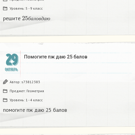
Уровень:
5 - 9 класс
25
б
а
л
о
в
д
а
ю
решите
б
а
л
о
в
д
а
ю
29
Помогите пж даю 25 балов​
ОКТЯБРЬ
Автор:
s73812383
Предмет:
Геометрия
Уровень:
1 - 4 класс
помогите пж даю 25 балов​