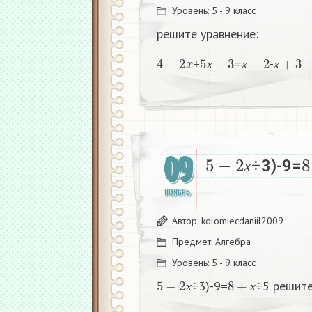
Уровень:
5 - 9 класс
решите уравнение:
4
−
2
x
5
х
−
3
х
−
2
х
+
3
+
=
-
х
х
х
5
−
2
х
8
09
÷3)-9=
х
НОЯБРЬ
Автор:
kolomiecdaniil2009
Предмет:
Алгебра
Уровень:
5 - 9 класс
5
−
2
х
8
+
х
÷3)-9=
÷5 решите
х
х