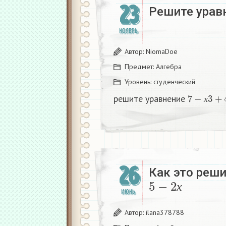
23
Решите урав
НОЯБРЬ
Автор:
NiomaDoe
Предмет:
Алгебра
Уровень:
студенческий
7
−
х
3
+
4
решите уравнение
х
26
Как это решит
5
−
2
х
ИЮНЬ
х
Автор:
ilana378788