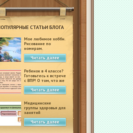
ПОПУЛЯРНЫЕ СТАТЬИ БЛОГА
Мое любимое хобби.
Рисование по
номерам.
Читать далее
Ребенок в 4 классе?
Готовьтесь к встрече
с ВПР! О том, что же
это такое.
Читать далее
Медицинские
группы здоровья для
занятий
физкультурой в
Читать далее
школе