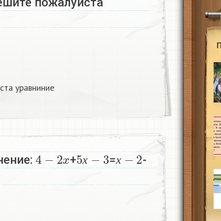
решите пожалуйста
ста уравниние
4
−
2
x
5
х
−
3
х
−
2
нение:
+
=
-
х
х