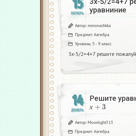
15
3x-5/2=4+7 
уравниние
ОКТЯБРЬ
Автор:
mmonashkka
Предмет:
Алгебра
Уровень:
5 - 9 класс
3x-5/2=4+7 решите пожалуй
14
Решите урав
х
+
3
ДЕКАБРЬ
х
Автор:
Moonlight313
Предмет:
Алгебра