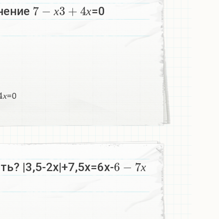
7
−
х
3
+
4
х
нение
=0
х
х
х
=0
х
6
−
7
х
ь? |3,5-2х|+7,5х=6х-
х