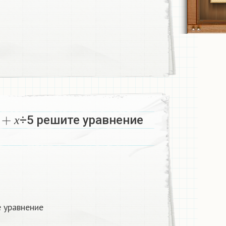
+
х
÷5 решите уравнение
х
 уравнение