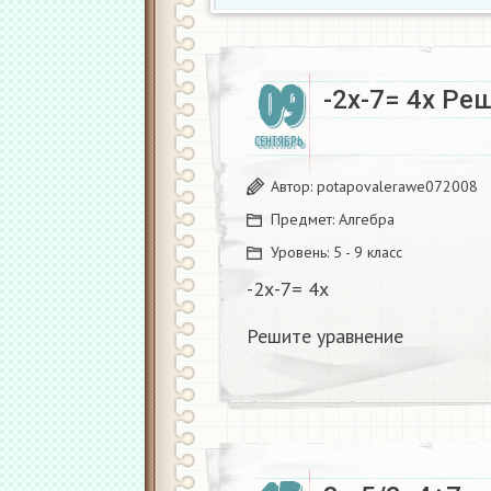
09
-2х-7= 4х Ре
СЕНТЯБРЬ
Автор:
potapovalerawe072008
Предмет:
Алгебра
Уровень:
5 - 9 класс
-2х-7= 4х
Решите уравнение