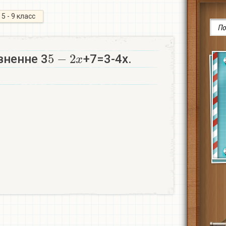
5 - 9 класс
5
−
2
x
вненне 3
+7=3-4х.