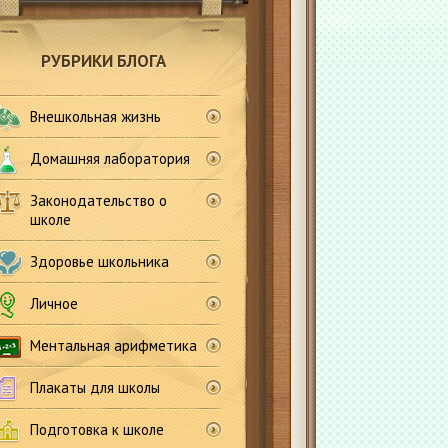
РУБРИКИ БЛОГА
Внешкольная жизнь
Домашняя лаборатория
Законодательство о
школе
Здоровье школьника
Личное
Ментальная арифметика
Плакаты для школы
Подготовка к школе