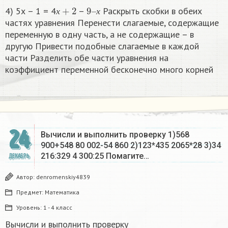
х
+
2
9
х
–
4) 5х – 1 = 4
–
Раскрыть скобки в обеих
х
х
частях уравнения Перенести слагаемые, содержащие
переменную в одну часть, а не содержащие – в
другую Привести подобные слагаемые в каждой
части Разделить обе части уравнения на
коэффициент переменной бесконечно много корней​
24
Вычисли и выполнить проверку 1)568
900+548 80 002-54 860 2)123*435 2065*28 3)34
216:329 4 300:25 Помагите…
ДЕКАБРЬ
Автор:
denromenskiy4839
Предмет:
Математика
Уровень:
1 - 4 класс
Вычисли и выполнить проверку