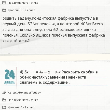
Предмет:
Математика
Уровень:
5 - 9 класс
решить задачу.Кондитеская фабрика выпустила в
первый день 336кг печенья, а во второй 408кг.Всего
за два дня она выпустила 62 одинаковых ящика
печенья. Сколько ящиков печенья выпускала фабрика
каждый день?
24
х
+
2
9
х
–
4) 5х – 1 = 4
–
Раскрыть скобки в
х
х
обеих частях уравнения Перенести
слагаемые, содержащие…
ДЕКАБРЬ
Автор:
AlexanderTsupay
Предмет:
Математика
Уровень:
5 - 9 класс