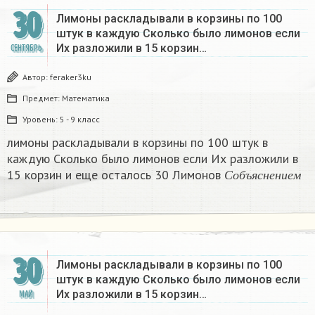
30
Лимоны раскладывали в корзины по 100
штук в каждую Сколько было лимонов если
Их разложили в 15 корзин…
СЕНТЯБРЬ
Автор:
feraker3ku
Предмет:
Математика
Уровень:
5 - 9 класс
лимоны раскладывали в корзины по 100 штук в
каждую Сколько было лимонов если Их разложили в
С
о
б
ъ
я
с
н
е
н
и
е
м
15 корзин и еще осталось 30 Лимонов
​
С
о
б
ъ
я
с
н
е
н
и
е
м
30
Лимоны раскладывали в корзины по 100
штук в каждую Сколько было лимонов если
Их разложили в 15 корзин…
МАЙ