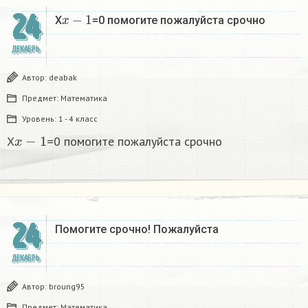
x
−
1
24
X
=0 помогите пожалуйста срочно
ДЕКАБРЬ
Автор:
deabak
Предмет:
Математика
Уровень:
1 - 4 класс
x
−
1
X
=0 помогите пожалуйста срочно
24
Помогите срочно! Пожалуйста
ДЕКАБРЬ
Автор:
broung95
Предмет:
Математика