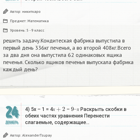
Автор:
никиткаро
Предмет:
Математика
Уровень:
5 - 9 класс
решить задачу.Кондитеская фабрика выпустила в
первый день 336кг печенья, а во второй 408кг.Всего
за два дня она выпустила 62 одинаковых ящика
печенья. Сколько ящиков печенья выпускала фабрика
каждый день?
х
+
2
9
х
–
24
4) 5х – 1 = 4
–
Раскрыть скобки в
х
х
обеих частях уравнения Перенести
слагаемые, содержащие…
ДЕКАБРЬ
Автор:
AlexanderTsupay