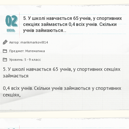
02
5. У школі навчається 65 учнів, у спортивних
секціях займається 0,4 всіх учнів. Скільки
учнів займаються…
ИЮНЬ
Автор:
marikmarkovi814
Предмет:
Математика
Уровень:
5 - 9 класс
5. У школі навчається 65 учнів, у спортивних секціях
займається
0,4 всіх учнів. Скільки учнів займаються у спортивних
секціях,