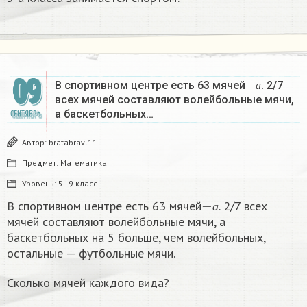
−
а
09
В спортивном центре есть 63 мячей
. 2/7
а
всех мячей составляют волейбольные мячи,
а баскетбольных…
СЕНТЯБРЬ
Автор:
bratabravl11
Предмет:
Математика
Уровень:
5 - 9 класс
−
а
В спортивном центре есть 63 мячей
. 2/7 всех
а
мячей составляют волейбольные мячи, а
баскетбольных на 5 больше, чем волейбольных,
остальные — футбольные мячи.
Сколько мячей каждого вида?