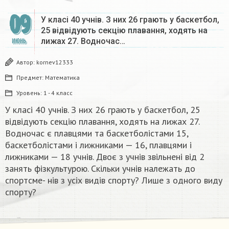
09
У класі 40 учнів. З них 26 грають у баскетбол,
25 відвідують секцію плавання, ходять на
лижах 27. Водночас…
ИЮНЬ
Автор:
kornev12333
Предмет:
Математика
Уровень:
1 - 4 класс
У класі 40 учнів. З них 26 грають у баскетбол, 25
відвідують секцію плавання, ходять на лижах 27.
Водночас є плавцями та баскетболістами 15,
баскетболістами і лижниками — 16, плавцями і
лижниками — 18 учнів. Двоє з учнів звільнені від 2
занять фізкультурою. Скільки учнів належать до
спортсме- нів з усіх видів спорту? Лише з одного виду
спорту? ​