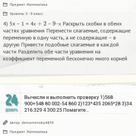
Предмет:
Математика
Уровень:
5 - 9 класс
х
+
2
9
х
–
4) 5х – 1 = 4
–
Раскрыть скобки в обеих
х
х
частях уравнения Перенести слагаемые, содержащие
переменную в одну часть, а не содержащие – в
другую Привести подобные слагаемые в каждой
части Разделить обе части уравнения на
коэффициент переменной бесконечно много корней​
24
Вычисли и выполнить проверку 1)568
900+548 80 002-54 860 2)123*435 2065*28 3)34
216:329 4 300:25 Помагите…
ДЕКАБРЬ
Автор:
denromenskiy4839
Предмет:
Математика