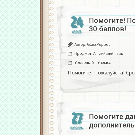
24
Помогите! П
30 баллов!
АВГУСТ
Автор:
GlassPuppet
Предмет:
Английский язык
Уровень:
5 - 9 класс
Помогите! Пожалуйста! Сро
27
Помогите да
дополнитель
ОКТЯБРЬ