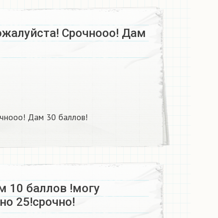
ожалуйста! Срочнооо! Дам
чнооо! Дам 30 баллов!
м 10 баллов !могу
но 25!срочно!