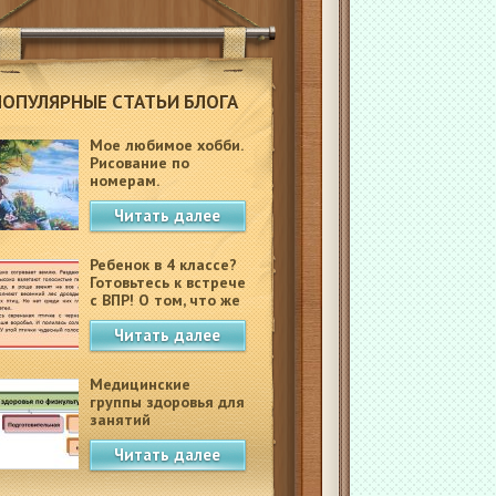
ПОПУЛЯРНЫЕ СТАТЬИ БЛОГА
Мое любимое хобби.
Рисование по
номерам.
Читать далее
Ребенок в 4 классе?
Готовьтесь к встрече
с ВПР! О том, что же
это такое.
Читать далее
Медицинские
группы здоровья для
занятий
физкультурой в
Читать далее
школе