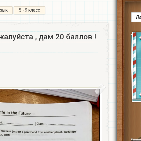
язык
5 - 9 класс
жалуйста , дам 20 баллов !