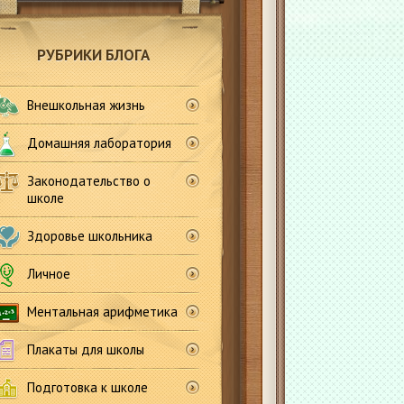
РУБРИКИ БЛОГА
Внешкольная жизнь
Домашняя лаборатория
Законодательство о
школе
Здоровье школьника
Личное
Ментальная арифметика
Плакаты для школы
Подготовка к школе