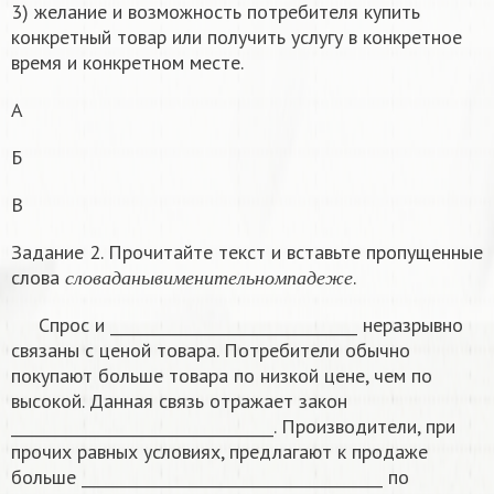
3) желание и возможность потребителя купить
конкретный товар или получить услугу в конкретное
время и конкретном месте.
А
Б
В
Задание 2. Прочитайте текст и вставьте пропущенные
с
л
о
в
а
д
а
н
ы
в
и
м
е
н
и
т
е
л
ь
н
о
м
п
а
д
е
ж
е
слова
.
с
л
о
в
а
д
а
н
ы
в
и
м
е
н
и
т
е
л
ь
н
о
м
п
а
д
е
ж
е
Спрос и ________________________________ неразрывно
связаны с ценой товара. Потребители обычно
покупают больше товара по низкой цене, чем по
высокой. Данная связь отражает закон
__________________________________. Производители, при
прочих равных условиях, предлагают к продаже
больше _______________________________________ по