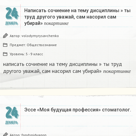
24
Написать сочиение на тему дисциплины » ты
труд другого уважай, сам насорил сам
п
о
к
а
р
т
и
н
к
е
убирай»
ДЕКАБРЬ
п
о
к
а
р
т
и
н
к
е
Автор:
volodymyrysavchenko
Предмет:
Обществознание
Уровень:
5 - 9 класс
написать сочиение на тему дисциплины » ты труд
п
о
к
а
р
т
и
н
к
другого уважай, сам насорил сам убирай»
п
о
к
а
р
т
и
н
к
е
24
Эссе «Моя будущая профессия» стоматолог.
ДЕКАБРЬ
Автор:
fondspidvagon