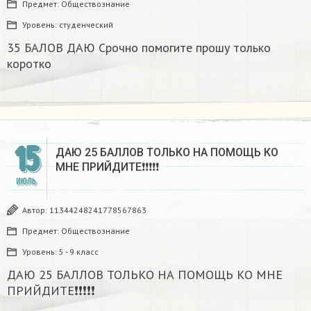
Предмет:
Обществознание
Уровень:
студенческий
35 БАЛОВ ДАЮ Срочно помогите прошу только
коротко
15
ДАЮ 25 БАЛЛОВ ТОЛЬКО НА ПОМОЩЬ КО
МНЕ ПРИЙДИТЕ❗️❗️❗️❗️❗️
ИЮЛЬ
Автор:
11344248241778567863
Предмет:
Обществознание
Уровень:
5 - 9 класс
ДАЮ 25 БАЛЛОВ ТОЛЬКО НА ПОМОЩЬ КО МНЕ
ПРИЙДИТЕ❗️❗️❗️❗️❗️