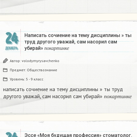
24
Написать сочиение на тему дисциплины » ты
труд другого уважай, сам насорил сам
п
о
к
а
р
т
и
н
к
е
убирай»
ДЕКАБРЬ
п
о
к
а
р
т
и
н
к
е
Автор:
volodymyrysavchenko
Предмет:
Обществознание
Уровень:
5 - 9 класс
написать сочиение на тему дисциплины » ты труд
п
о
к
а
р
т
и
н
к
другого уважай, сам насорил сам убирай»
п
о
к
а
р
т
и
н
к
е
Эссе «Моя будущая профессия» стоматолог.