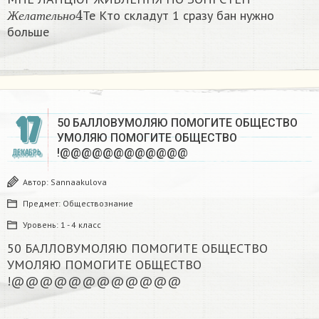
Ж
е
л
а
т
е
л
ь
н
о
4
Те Кто складут 1 сразу бан нужно
Ж
е
л
а
т
е
л
ь
н
о
больше
17
50 БАЛЛОВУМОЛЯЮ ПОМОГИТЕ ОБЩЕСТВО
УМОЛЯЮ ПОМОГИТЕ ОБЩЕСТВО
!@@@@@@@@@@@@​
ДЕКАБРЬ
Автор:
Sannaakulova
Предмет:
Обществознание
Уровень:
1 - 4 класс
50 БАЛЛОВУМОЛЯЮ ПОМОГИТЕ ОБЩЕСТВО
УМОЛЯЮ ПОМОГИТЕ ОБЩЕСТВО
!@@@@@@@@@@@@​