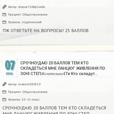
Автор:
zhanar7108p2xx6b
Предмет:
Обществознание
Уровень:
студенческий
ПЖ ОТВЕТЬТЕ НА ВОПРОСЫ! 25 БАЛЛОВ
07
СРОЧНО!ДАЮ 20 БАЛЛОВ ТЕМ КТО
СКЛАДЕТЬСЯ МНЕ ЛАНЦЮГ ЖИВЛЕННЯ ПО
Ж
е
л
а
т
е
л
ь
н
о
4
ЗОНІ СТЕП
Те Кто складут…
ИЮНЬ
Ж
е
л
а
т
е
л
ь
н
о
Автор:
evakech030510
Предмет:
Обществознание
Уровень:
10 - 11 класс
СРОЧНО!ДАЮ 20 БАЛЛОВ ТЕМ КТО СКЛАДЕТЬСЯ
МНЕ ЛАНЦЮГ ЖИВЛЕННЯ ПО ЗОНІ СТЕП