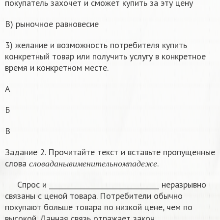
покупатель захочет и сможет купить за эту цену
В) рыночное равновесие
3) желание и возможность потребителя купить
конкретный товар или получить услугу в конкретное
время и конкретном месте.
А
Б
В
Задание 2. Прочитайте текст и вставьте пропущенные
с
л
о
в
а
д
а
н
ы
в
и
м
е
н
и
т
е
л
ь
н
о
м
п
а
д
е
ж
е
слова
.
с
л
о
в
а
д
а
н
ы
в
и
м
е
н
и
т
е
л
ь
н
о
м
п
а
д
е
ж
е
Спрос и ________________________________ неразрывно
связаны с ценой товара. Потребители обычно
покупают больше товара по низкой цене, чем по
высокой. Данная связь отражает закон