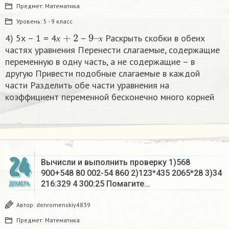
Предмет:
Математика
Уровень:
5 - 9 класс
х
+
2
9
х
–
4) 5х – 1 = 4
–
Раскрыть скобки в обеих
х
х
частях уравнения Перенести слагаемые, содержащие
переменную в одну часть, а не содержащие – в
другую Привести подобные слагаемые в каждой
части Разделить обе части уравнения на
коэффициент переменной бесконечно много корней​
24
Вычисли и выполнить проверку 1)568
900+548 80 002-54 860 2)123*435 2065*28 3)34
216:329 4 300:25 Помагите…
ДЕКАБРЬ
Автор:
denromenskiy4839
Предмет:
Математика