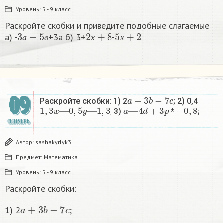
Уровень:
5 - 9 класс
Раскройте скобки и приведите подобные слагаемые
3
а
−
5
в
2
х
+
8
5
х
+
2
а) -
+3а б) 3+
-
а
в
х
х
a
+
3
b
−
7
c
09
Раскройте скобки: 1) 2
; 2) 0,4
1
,
3
x
—
0
,
5
y
—
1
,
3
a
—
4
d
+
3
p
−
0
,
8
; 3)
*
;
СЕНТЯБРЬ
Автор:
sashakyrlyk3
Предмет:
Математика
Уровень:
5 - 9 класс
Раскройте скобки:
a
+
3
b
−
7
c
1) 2
;