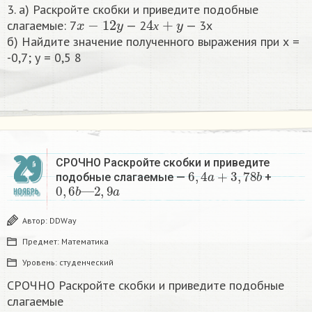
3. а) Раскройте скобки и приведите подобные
x
−
1
2
y
4
х
+
y
слагаемые: 7
— 2
— 3x
х
б) Найдите значение полученного выражения при х =
-0,7; у = 0,5 8
29
СРОЧНО Раскройте скобки и приведите
6
,
4
a
+
3
,
78
b
подобные слагаемые —
+
0
,
6
b
—
2
,
9
a
НОЯБРЬ
Автор:
DDWay
Предмет:
Математика
Уровень:
студенческий
СРОЧНО Раскройте скобки и приведите подобные
слагаемые