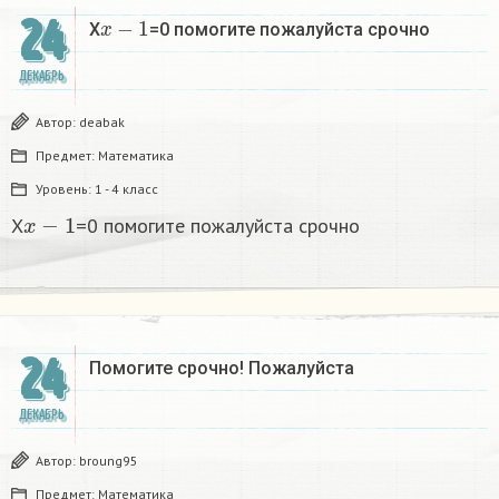
x
−
1
24
X
=0 помогите пожалуйста срочно
ДЕКАБРЬ
Автор:
deabak
Предмет:
Математика
Уровень:
1 - 4 класс
x
−
1
X
=0 помогите пожалуйста срочно
24
Помогите срочно! Пожалуйста
ДЕКАБРЬ
Автор:
broung95
Предмет:
Математика