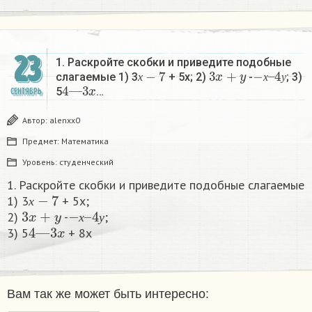
23
1. Раскройте скобки и приведите подобные
х
−
7
3
x
+
y
−
4
х
у
–
слагаемые 1) 3
+ 5x; 2)
-
; 3)
4
—
3
x
х
х
у
5
…
СЕНТЯБРЬ
Автор:
alenxx0
Предмет:
Математика
Уровень:
студенческий
1. Раскройте скобки и приведите подобные слагаемые
х
−
7
1) 3
+ 5x;
3
x
+
y
−
4
х
у
–
х
2)
-
;
4
—
3
x
х
у
3) 5
+ 8x​
Вам так же может быть интересно: