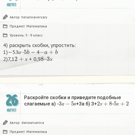
АВГУСТ
Автор:
helannaversary
Предмет:
Математика
Уровень:
5 - 9 класс
4) раскрыть скобки, упростить:
З
5
а
b
–
−
a
+
b
1)—5
— 4
2
+
х
8
3
–
х
З
а
2)7,1
+ 0,9
х
х
26
Раскройте скобки и приведите подобные
3
а
−
5
в
2
х
+
8
5
х
+
2
слагаемые а) -
+3а б) 3+
-
а
в
х
х
АВГУСТ
Автор:
danaarsanica
Предмет:
Математика