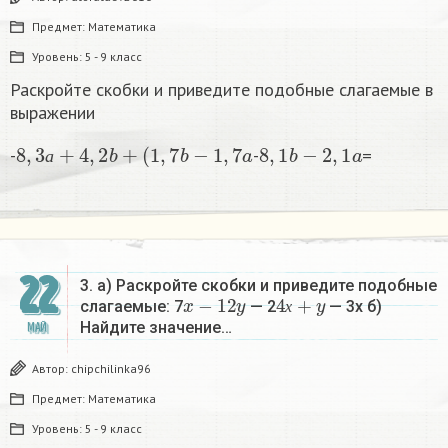
Предмет:
Математика
Уровень:
5 - 9 класс
Раскройте скобки и приведите подобные слагаемые в
выражении
8
,
3
а
+
4
,
2
b
+
(
1
,
7
b
−
1
,
7
a
8
,
1
b
−
2
,
1
a
-
-
=​
а
22
3. а) Раскройте скобки и приведите подобные
x
−
1
2
y
4
х
+
y
слагаемые: 7
— 2
— 3x б)
х
Найдите значение…
МАЙ
Автор:
chipchilinka96
Предмет:
Математика
Уровень:
5 - 9 класс