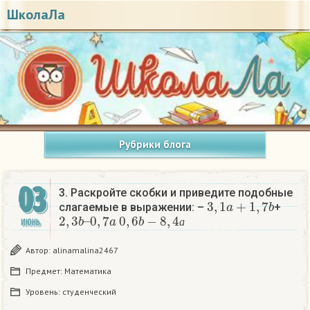
ШколаЛа
Рубрики блога
03
3. Раскройте скобки и приведите подобные
3
,
1
a
+
1
,
7
b
слагаемые в выражении: –
+
2
0
,
,
3
7
b
a
–
0
,
6
b
−
8
,
4
а
ИЮНЬ
а
Автор:
alinamalina2467
Предмет:
Математика
Уровень:
студенческий