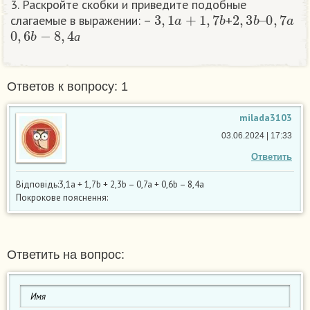
3. Раскройте скобки и приведите подобные
3
,
1
a
+
1
,
7
b
2
,
3
b
–
0
,
7
a
слагаемые в выражении: –
+
0
,
6
b
−
8
,
4
а
а
Ответов к вопросу: 1
milada3103
03.06.2024 | 17:33
Ответить
Відповідь:3,1a + 1,7b + 2,3b – 0,7a + 0,6b – 8,4a
Покрокове пояснення:
Ответить на вопрос: