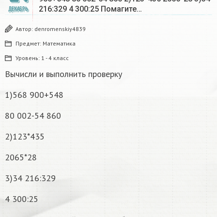
216:329 4 300:25 Помагите…
ДЕКАБРЬ
Автор:
denromenskiy4839
Предмет:
Математика
Уровень:
1 - 4 класс
Вычисли и выполнить проверку
1)568 900+548
80 002-54 860
2)123*435
2065*28
3)34 216:329
4 300:25