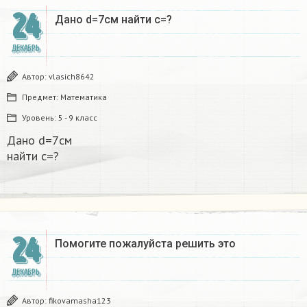
24
Дано d=7см найти с=?​
ДЕКАБРЬ
Автор:
vlasich8642
Предмет:
Математика
Уровень:
5 - 9 класс
Дано d=7см
найти с=?​
24
Помогите пожалуйста решить это
ДЕКАБРЬ
Автор:
fikovamasha123