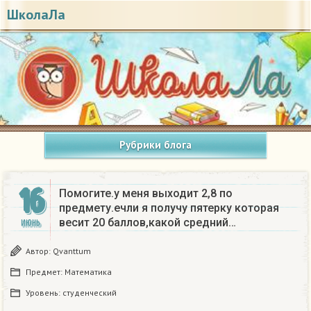
ШколаЛа
Рубрики блога
16
Помогите.у меня выходит 2,8 по
предмету.ечли я получу пятерку которая
весит 20 баллов,какой средний…
ИЮНЬ
Автор:
Qvanttum
Предмет:
Математика
Уровень:
студенческий