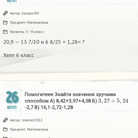
АВГУСТ
Автор:
karrpov90
Предмет:
Математика
Уровень:
5 - 9 класс
20,9 — 13 7/10 и 6 8/25 + 1,28= ?
Хелп 6 класс
26
Помогитеее Знайти значення зручним
3
,
27
+
5
,
24
способом А) 8,42+3,97+4,58 Б)
-2,7 В) 16,1-2,72-1,28
АВГУСТ
Автор:
nramel2012
Предмет:
Математика