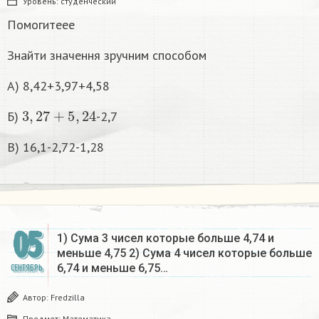
Уровень:
студенческий
Помогитеее
Знайти значення зручним способом
А) 8,42+3,97+4,58
3
,
27
+
5
,
24
Б)
-2,7
В) 16,1-2,72-1,28
05
1) Сума 3 чисел которые больше 4,74 и
меньше 4,75 2) Сума 4 чисел которые больше
6,74 и меньше 6,75…
СЕНТЯБРЬ
Автор:
Fredzilla
Предмет:
Математика