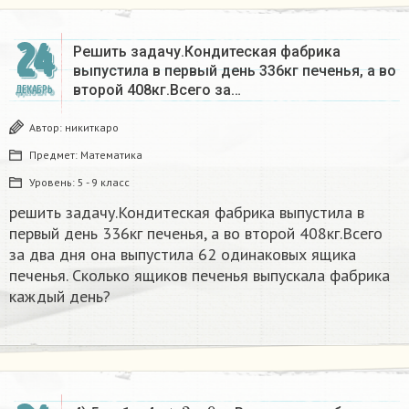
24
Решить задачу.Кондитеская фабрика
выпустила в первый день 336кг печенья, а во
второй 408кг.Всего за…
ДЕКАБРЬ
Автор:
никиткаро
Предмет:
Математика
Уровень:
5 - 9 класс
решить задачу.Кондитеская фабрика выпустила в
первый день 336кг печенья, а во второй 408кг.Всего
за два дня она выпустила 62 одинаковых ящика
печенья. Сколько ящиков печенья выпускала фабрика
каждый день?
х
+
2
9
х
–