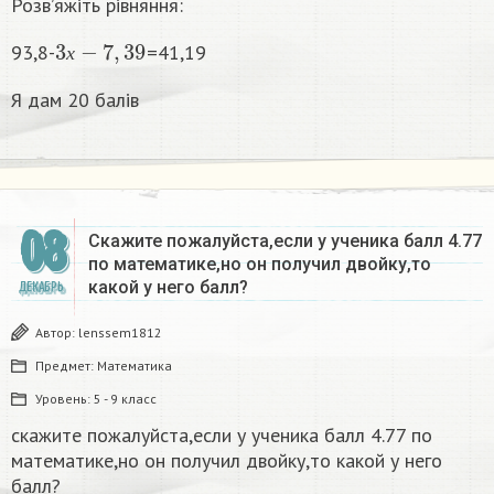
Розв’яжіть рівняння:
3
х
−
7
,
39
93,8-
=41,19
х
Я дам 20 балів
08
Скажите пожалуйста,если у ученика балл 4.77
по математике,но он получил двойку,то
какой у него балл?​
ДЕКАБРЬ
Автор:
lenssem1812
Предмет:
Математика
Уровень:
5 - 9 класс
скажите пожалуйста,если у ученика балл 4.77 по
математике,но он получил двойку,то какой у него
балл?​