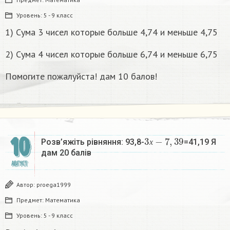
Уровень:
5 - 9 класс
1) Сума 3 чисел которые больше 4,74 и меньше 4,75
2) Сума 4 чисел которые больше 6,74 и меньше 6,75
Помогите пожалуйста! дам 10 балов!
3
х
−
7
,
39
10
Розв’яжіть рівняння: 93,8-
=41,19 Я
х
дам 20 балів
АВГУСТ
Автор:
proega1999
Предмет:
Математика
Уровень:
5 - 9 класс