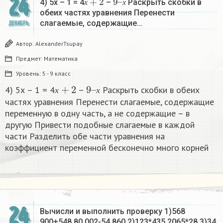
24
4) 5х – 1 = 4
–
Раскрыть скобки в
х
х
обеих частях уравнения Перенести
слагаемые, содержащие…
ДЕКАБРЬ
Автор:
AlexanderTsupay
Предмет:
Математика
Уровень:
5 - 9 класс
х
+
2
9
х
–
4) 5х – 1 = 4
–
Раскрыть скобки в обеих
х
х
частях уравнения Перенести слагаемые, содержащие
переменную в одну часть, а не содержащие – в
другую Привести подобные слагаемые в каждой
части Разделить обе части уравнения на
коэффициент переменной бесконечно много корней​
24
Вычисли и выполнить проверку 1)568
900+548 80 002-54 860 2)123*435 2065*28 3)34