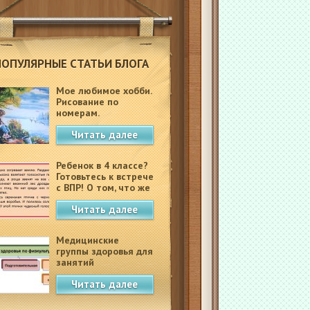
ПОПУЛЯРНЫЕ СТАТЬИ БЛОГА
Мое любимое хобби.
Рисование по
номерам.
Читать далее
Ребенок в 4 классе?
Готовьтесь к встрече
с ВПР! О том, что же
это такое.
Читать далее
Медицинские
группы здоровья для
занятий
физкультурой в
Читать далее
школе