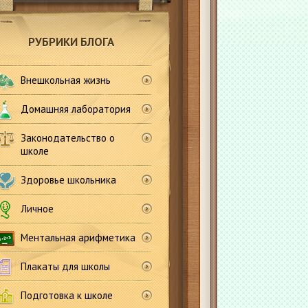
РУБРИКИ БЛОГА
Внешкольная жизнь
Домашняя лаборатория
Законодательство о
школе
Здоровье школьника
Личное
Ментальная арифметика
Плакаты для школы
Подготовка к школе