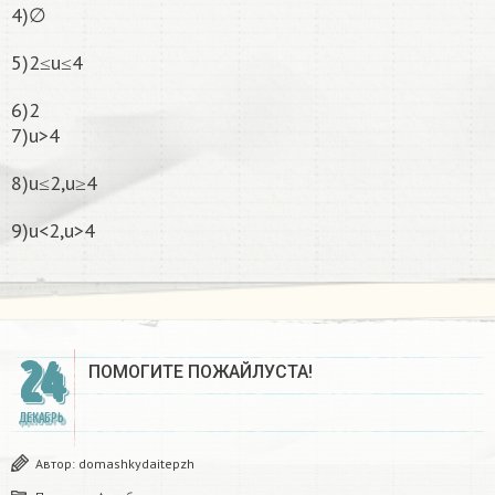
4)∅
5)2≤u≤4
6)2
7)u>4
8)u≤2,u≥4
9)u<2,u>4
24
ПОМОГИТЕ ПОЖАЙЛУСТА!
ДЕКАБРЬ
Автор:
domashkydaitepzh