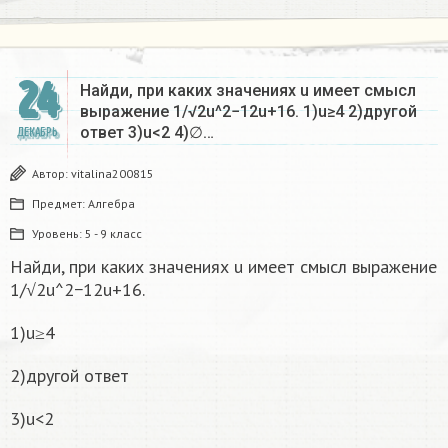
24
Найди, при каких значениях u имеет смысл
выражение 1/√2u^2−12u+16. 1)u≥4 2)другой
ответ 3)u<2 4)∅…
ДЕКАБРЬ
Автор:
vitalina200815
Предмет:
Алгебра
Уровень:
5 - 9 класс
Найди, при каких значениях u имеет смысл выражение
1/√2u^2−12u+16.
1)u≥4
2)другой ответ
3)u<2