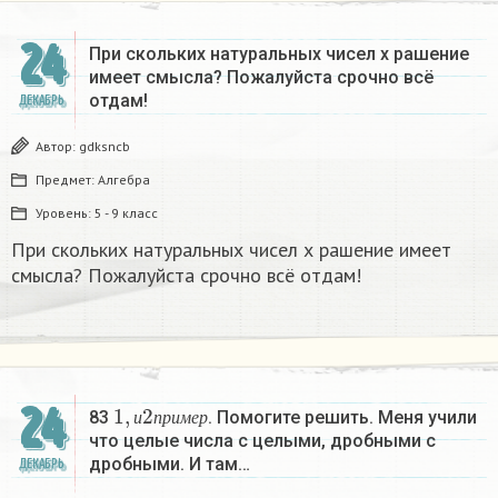
24
При скольких натуральных чисел х рашение
имеет смысла? Пожалуйста срочно всё
отдам!
ДЕКАБРЬ
Автор:
gdksncb
Предмет:
Алгебра
Уровень:
5 - 9 класс
При скольких натуральных чисел х рашение имеет
смысла? Пожалуйста срочно всё отдам!
1
,
и
2
п
р
и
м
е
р
24
83
. Помогите решить. Меня учили
и
п
р
и
м
е
р
что целые числа с целыми, дробными с
дробными. И там…
ДЕКАБРЬ