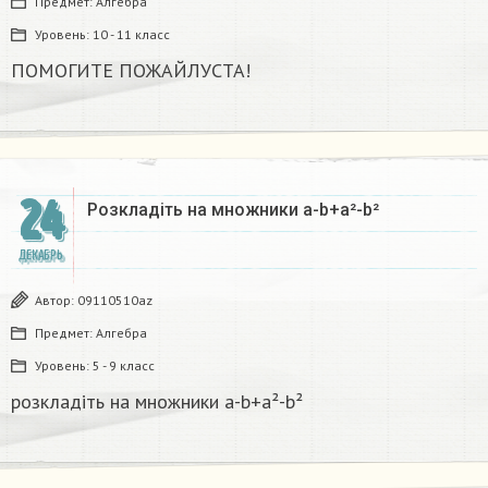
Предмет:
Алгебра
Уровень:
10 - 11 класс
ПОМОГИТЕ ПОЖАЙЛУСТА!
24
Розкладіть на множники а-b+a²-b²​
ДЕКАБРЬ
Автор:
09110510az
Предмет:
Алгебра
Уровень:
5 - 9 класс
розкладіть на множники а-b+a²-b²​