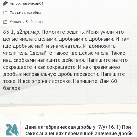
Автор:
nastyacap04
Предмет:
Алгебра
Уровень:
5 - 9 класс
1
,
и
2
п
р
и
м
е
р
83
. Помогите решить. Меня учили что
и
п
р
и
м
е
р
целые числа с целыми, дробными с дробными. И там
где дробные найти знаменатель. И домножить
числитель. Сделайте также где целые числа. Также
над скобками напишите действия. Напишите на что
сокращаете и как сокращаете. И как правильную
дробь в неправильную дробь перевести. Напишите
тоже. И всё это на листочке. Напишите. Дам 60
баллов
24
Дана алгебраическая дробь y−7/y+16. 1) При
каких значениях переменной значение дроби