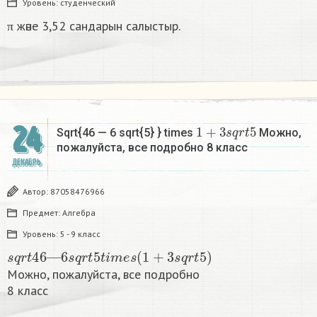
Уровень:
студенческий
π және 3,52 сандарын салыстыр.
1
+
3
s
q
r
t
5
24
Sqrt{46 — 6 sqrt{5} } times
Можно,
пожалуйста, все подробно 8 класс​
ДЕКАБРЬ
Автор:
87058476966
Предмет:
Алгебра
Уровень:
5 - 9 класс
s
q
r
t
46
—
6
s
q
r
t
5
t
i
m
e
s
(
1
+
3
s
q
r
t
5
)
Можно, пожалуйста, все подробно
8 класс​