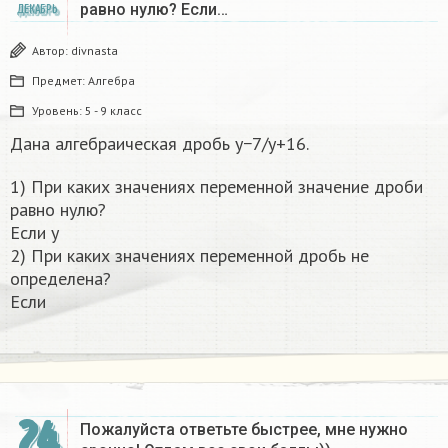
равно нулю? Если…
ДЕКАБРЬ
Автор:
divnasta
Предмет:
Алгебра
Уровень:
5 - 9 класс
Дана алгебраическая дробь y−7/y+16.
1) При каких значениях переменной значение дроби
равно нулю?
Если y
2) При каких значениях переменной дробь не
определена?
Если
24
Пожалуйста ответьте быстрее, мне нужно