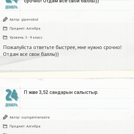
срочно! Отдам все свои баллы))
ДЕКАБРЬ
Автор:
giperrobot
Предмет:
Алгебра
Уровень:
5 - 9 класс
Пожалуйста ответьте быстрее, мне нужно срочно!
Отдам все свои баллы))
24
Π және 3,52 сандарын салыстыр. ​
ДЕКАБРЬ
Автор:
suyngarinanazira
Предмет:
Алгебра