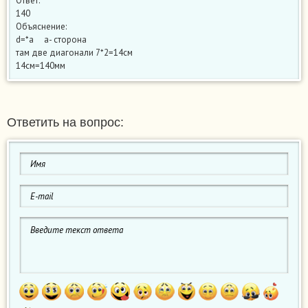
Ответ:
140
Объяснение:
d=*a a- сторона
там две диагонали 7*2=14см
14см=140мм
Ответить на вопрос: