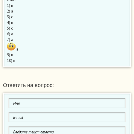
1) в
2) а
3) с
4) в
5) с
6) а
7) а
в
9) в
10) в
Ответить на вопрос: