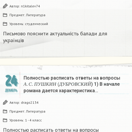
Автор:
n1kitalev74
Предмет:
Литература
Уровень:
студенческий
Письмово пояснити актуальність балади для
українців
24
Полностью расписать ответы на вопросы
А
.
С
.
П
У
Ш
К
И
Н
(
Д
У
Б
Р
О
В
С
К
И
Й
) 1) В начале
А
С
П
У
Ш
К
И
Н
Д
У
Б
Р
О
В
С
К
И
Й
романа дается характеристика…
ДЕКАБРЬ
Автор:
drago2134
Предмет:
Литература
Уровень:
1 - 4 класс
Полностью расписать ответы на вопросы