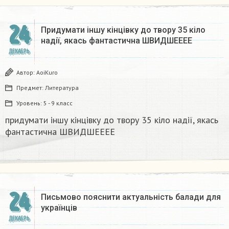
24
Придумати іншу кінцівку до твору 35 кіло
надії, якась фантастична​ ШВИДШЕЕЕЕ
ДЕКАБРЬ
Автор:
AoiKuro
Предмет:
Литература
Уровень:
5 - 9 класс
придумати іншу кінцівку до твору 35 кіло надії, якась
фантастична​ ШВИДШЕЕЕЕ
24
Письмово пояснити актуальність балади для
українців
ДЕКАБРЬ