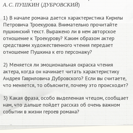
А
.
С
.
П
У
Ш
К
И
Н
(
Д
У
Б
Р
О
В
С
К
И
Й
)
А
С
П
У
Ш
К
И
Н
Д
У
Б
Р
О
В
С
К
И
Й
1) В начале романа дается характеристика Кирилы
Петровича Троекурова. Внимательно прочитайте
пушкинский текст. Выражено ли в нем авторское
отношение к Троекурову? Каким образом актер
средствами художественного чтения передает
отношение Пушкина к его персонажу?
2) Меняется ли эмоциональная окраска чтения
актера, когда он начинает читать характеристику
Андрея Гавриловича Дубровского? Если вы считаете,
что меняется, то объясните, почему это происходит?
3) Какая фраза, особо выделенная чтецом, сообщает
нам, что дальше пойдет рассказ об очень важном
событии в жизни героев романа?