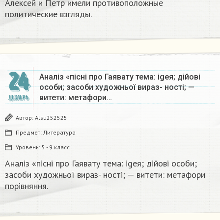
Алексей и Петр имели противоположные
политические взгляды.
24
Аналіз «пісні про Гаявату тема: igeя; дійові
особи; засоби художньої вираз- ності; —
витети: метафори…
ДЕКАБРЬ
Автор:
Alsu252525
Предмет:
Литература
Уровень:
5 - 9 класс
Аналіз «пісні про Гаявату тема: igeя; дійові особи;
засоби художньої вираз- ності; — витети: метафори
порівняння.​