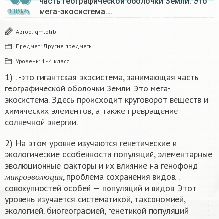
часть географической оболочки Земли. Это
мега-экосистема….
СЕНТЯБРЬ
Автор:
qmtplrb
Предмет:
Другие предметы
Уровень:
1 - 4 класс
1) . -это гигантская экосистема, занимающая часть
географической оболочки Земли. Это мега-
экосистема. Здесь происходит круговорот веществ и
химических элементов, а также превращение
солнечной энергии.
2) На этом уровне изучаются генетические и
экологические особенности популяций, элементарные
эволюционные факторы и их влияние на генофонд
м
и
к
р
о
э
в
о
л
ю
ц
и
я
, проблема сохранения видов. .
м
и
к
р
о
э
в
о
л
ю
ц
и
я
совокупностей особей — популяций и видов. Этот
уровень изучается систематикой, таксономией,
экологией, биогеографией, генетикой популяций