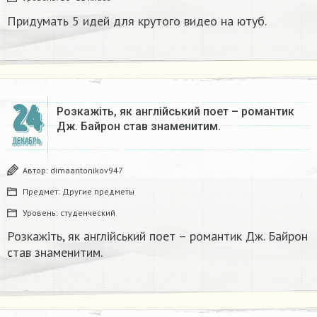
Придумать 5 идей для крутого видео на ютуб.
24
Розкажіть, як англійський поет – романтик
Дж. Байрон став знаменитим.​
ДЕКАБРЬ
Автор:
dimaantonikov947
Предмет:
Другие предметы
Уровень:
студенческий
Розкажіть, як англійський поет – романтик Дж. Байрон
став знаменитим.​