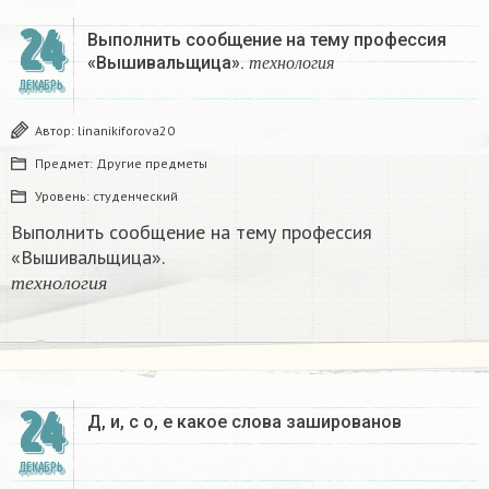
24
Выполнить сообщение на тему профессия
т
е
х
н
о
л
о
г
и
я
«Вышивальщица».
т
е
х
н
о
л
о
г
и
я
ДЕКАБРЬ
Автор:
linanikiforova20
Предмет:
Другие предметы
Уровень:
студенческий
Выполнить сообщение на тему профессия
«Вышивальщица».
т
е
х
н
о
л
о
г
и
я
т
е
х
н
о
л
о
г
и
я
24
Д, и, с о, е какое слова зашированов
ДЕКАБРЬ