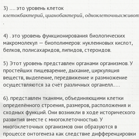
3) …. это уровень клеток
к
л
е
т
о
к
б
а
к
т
е
р
и
й
,
ц
и
а
н
о
б
а
к
т
е
р
и
й
,
о
д
н
о
к
л
е
т
о
ч
н
ы
х
ж
и
в
о
к
л
е
т
о
к
б
а
к
т
е
р
и
й
ц
и
а
н
о
б
а
к
т
е
р
и
й
о
д
н
о
к
л
е
т
о
ч
н
ы
х
ж
и
в
о
.
4) . это уровень функционирования биологических
макромолекул — биополимеров: нуклеиновых кислот,
белков, полисахаридов, липидов, стероидов.
5) Этот уровень представлен органами организмов. У
простейших пищеварение, дыхание, циркуляция
веществ, выделение, передвижение и размножение
осуществляются за счёт различных органелл.….
6). представлен тканями, объединяющими клетки
определённого строения, размеров, расположения и
сходных функций. Они возникли в ходе исторического
развития вместе с многоклеточностью. У
многоклеточных организмов они образуются в
процессе онтогенеза как следствие дифференцировки