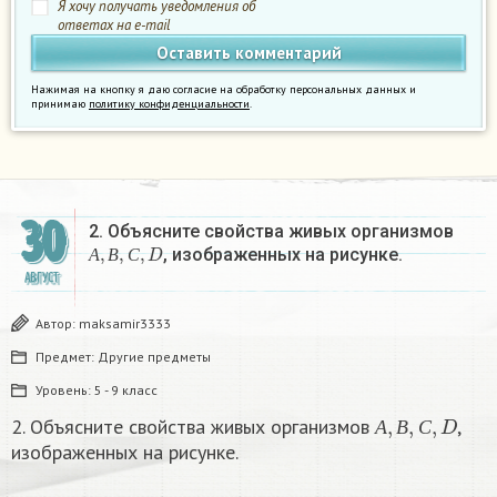
Я хочу получать уведомления об
ответах на e-mail
Нажимая на кнопку я даю согласие на обработку персональных данных и
принимаю
политику конфиденциальности
.
30
2. Объясните свойства живых организмов
А
,
В
,
С
,
D
, изображенных на рисунке.​
А
В
С
АВГУСТ
Автор:
maksamir3333
Предмет:
Другие предметы
Уровень:
5 - 9 класс
А
,
В
,
С
,
D
2. Объясните свойства живых организмов
,
А
В
С
изображенных на рисунке.​