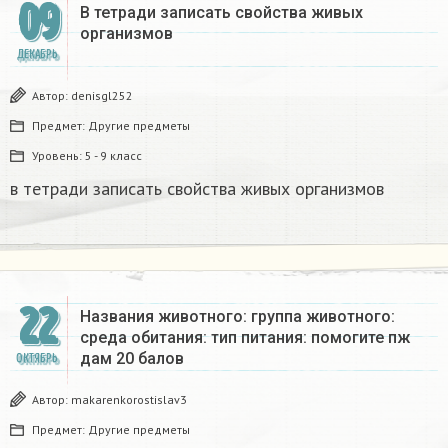
09
В тетради записать свойства живых
организмов​
ДЕКАБРЬ
Автор:
denisgl252
Предмет:
Другие предметы
Уровень:
5 - 9 класс
в тетради записать свойства живых организмов​
22
Названия животного: группа животного:
среда обитания: тип питания: помогите пж
дам 20 балов ​
ОКТЯБРЬ
Автор:
makarenkorostislav3
Предмет:
Другие предметы