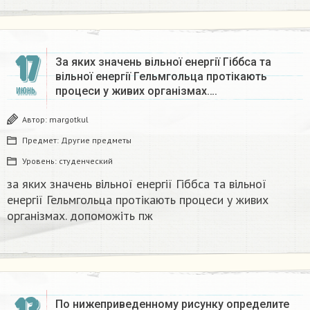
17
За яких значень вільної енергії Гіббса та
вільної енергії Гельмгольца протікають
процеси у живих організмах….
ИЮНЬ
Автор:
margotkul
Предмет:
Другие предметы
Уровень:
студенческий
за яких значень вільної енергії Гіббса та вільної
енергії Гельмгольца протікають процеси у живих
організмах. допоможіть пж​
По нижеприведенному рисунку определите