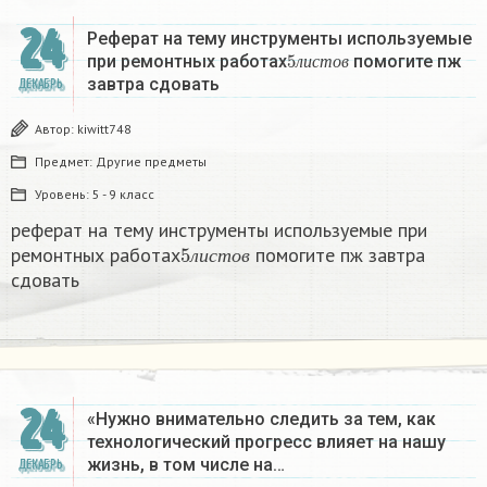
24
Реферат на тему инструменты используемые
5
л
и
с
т
о
в
при ремонтных работах
помогите пж
л
и
с
т
о
в
завтра сдовать​
ДЕКАБРЬ
Автор:
kiwitt748
Предмет:
Другие предметы
Уровень:
5 - 9 класс
реферат на тему инструменты используемые при
5
л
и
с
т
о
в
ремонтных работах
помогите пж завтра
л
и
с
т
о
в
сдовать​
24
«Нужно внимательно следить за тем, как
технологический прогресс влияет на нашу
жизнь, в том числе на…
ДЕКАБРЬ