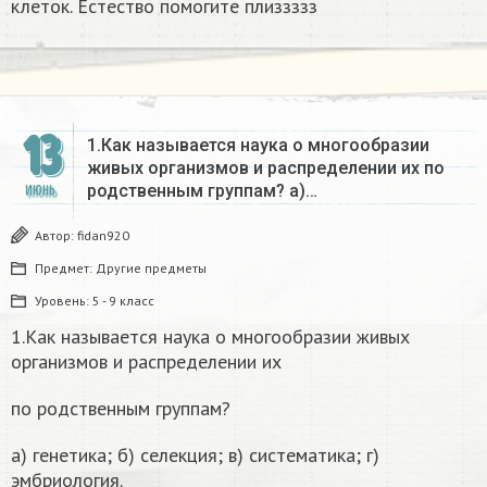
клеток. Естество помогите плиззззз
13
1.Как называется наука о многообразии
живых организмов и распределении их по
родственным группам? а)…
ИЮНЬ
Автор:
fidan920
Предмет:
Другие предметы
Уровень:
5 - 9 класс
1.Как называется наука о многообразии живых
организмов и распределении их
по родственным группам?
а) генетика; б) селекция; в) систематика; г)
эмбриология.