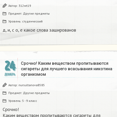
Автор:
312wt19
Предмет:
Другие предметы
Уровень:
студенческий
д, и, с о, е какое слова зашированов
24
Срочно! Каким веществом пропитываются
сигареты для лучшего всасывания никотина
организмом​
ДЕКАБРЬ
Автор:
nursultanova8585
Предмет:
Другие предметы
Уровень:
5 - 9 класс
Срочно!
Каким веществом пропитываются сигареты для