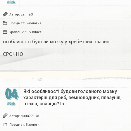
ИЮНЬ
Автор:
zanna0
Предмет:
Биология
Уровень:
5 - 9 класс
особливості будови мозку у хребетних тварин
СРОЧНО!
04
Які особливості будови головного мозку
характерні для риб, земноводних, плазунів,
птахів, ссавців? Із…
ИЮНЬ
Автор:
pulia77138
Предмет:
Биология