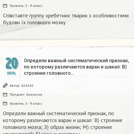
Уровень:
5 - 9 класс
Співставте группу хребетних тварин з особливостями
будови їх головного мозку
20
Определи важный систематический признак,
по которому различаются варан и шакал: В)
строение головного…
ИЮЛЬ
Автор:
А2А2А2
Предмет:
Биология
Уровень:
5 - 9 класс
Определи важный систематический признак, по
которому различаются варан и шакал: В) строение
головного мозга; З) образ жизни; М) строение
конечностей; Е) ушные раковины.