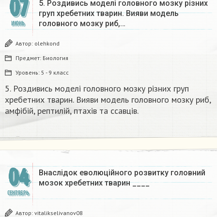
07
5. Роздивись моделі головного мозку різних
груп хребетних тварин. Вияви модель
головного мозку риб,…
ИЮНЬ
Автор:
olehkond
Предмет:
Биология
Уровень:
5 - 9 класс
5. Роздивись моделі головного мозку різних груп
хребетних тварин. Вияви модель головного мозку риб,
амфібій, рептилій, птахів та ссавців. ​
04
Внаслідок еволюційного розвитку головний
мозок хребетних тварин ____
СЕНТЯБРЬ
Автор:
vitalikselivanov08