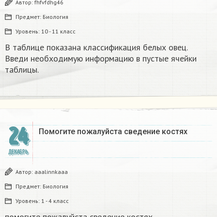
Автор:
fhfvfdhg46
Предмет:
Биология
Уровень:
10 - 11 класс
В таблице показана классификация белых овец.
Введи необходимую информацию в пустые ячейки
таблицы.​
24
Помогите пожалуйста сведение костях​
ДЕКАБРЬ
Автор:
aaalinnkaaa
Предмет:
Биология
Уровень:
1 - 4 класс
помогите пожалуйста сведение костях​