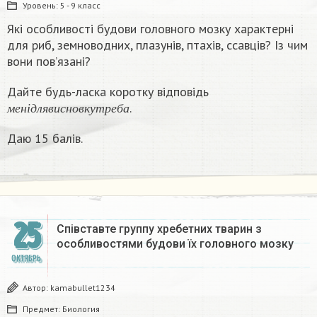
Уровень:
5 - 9 класс
Які особливості будови головного мозку характерні
для риб, земноводних, плазунів, птахів, ссавців? Із чим
вони пов’язані?
Дайте будь-ласка коротку відповідь
м
е
н
і
д
л
я
в
и
с
н
о
в
к
у
т
р
е
б
а
.
м
е
н
і
д
л
я
в
и
с
н
о
в
к
у
т
р
е
б
а
Даю 15 балів.​
25
Співставте группу хребетних тварин з
особливостями будови їх головного мозку
ОКТЯБРЬ
Автор:
kamabullet1234
Предмет:
Биология