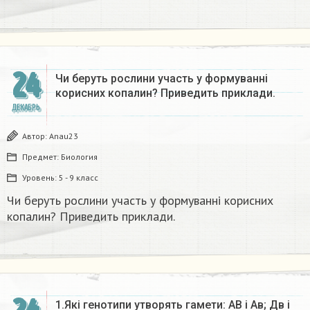
24
Чи беруть рослини участь у формуванні
корисних копалин? Приведить приклади.
ДЕКАБРЬ
Автор:
Anau23
Предмет:
Биология
Уровень:
5 - 9 класс
Чи беруть рослини участь у формуванні корисних
копалин? Приведить приклади.
1.Які генотипи утворять гамети: АВ і Ав; Дв і