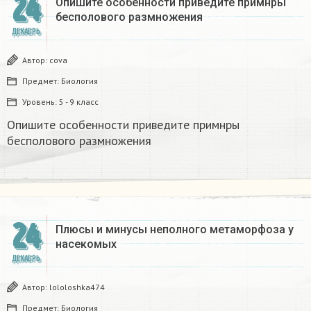
24
Опишите особенности приведите примнры
бесполового размножения
ДЕКАБРЬ
Автор:
covа
Предмет:
Биология
Уровень:
5 - 9 класс
Опишите особенности приведите примнры
бесполового размножения
24
Плюсы и минусы неполного метаморфоза у
насекомых​
ДЕКАБРЬ
Автор:
lololoshka474
Предмет:
Биология