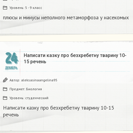
Уровень:
5 - 9 класс
плюсы и минусы неполного метаморфоза у насекомых​
24
Написати казку про безхребетну тварину 10-
15 речень​
ДЕКАБРЬ
Автор:
aleksasinaangelina95
Предмет:
Биология
Уровень:
студенческий
Написати казку про безхребетну тварину 10-15
речень​