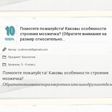
10
Помогите пожалуйста! Каковы особенности
строения мозжечка? (Обратите внимание на
размер относительно…
НОЯБРЬ
Автор:
cudinova68gmailcom
Предмет:
Биология
Уровень:
5 - 9 класс
Помогите пожалуйста! Каковы особенности строения
мозжечка?
О
б
р
а
т
и
т
е
в
н
и
м
а
н
и
е
н
а
р
а
з
м
е
р
о
т
н
о
с
и
т
е
л
ь
н
о
д
р
у
О
б
р
а
т
и
т
е
в
н
и
м
а
н
и
е
н
а
р
а
з
м
е
р
о
т
н
о
с
и
т
е
л
ь
н
о
д
р
у
г
и
х
о
т
д
е
л