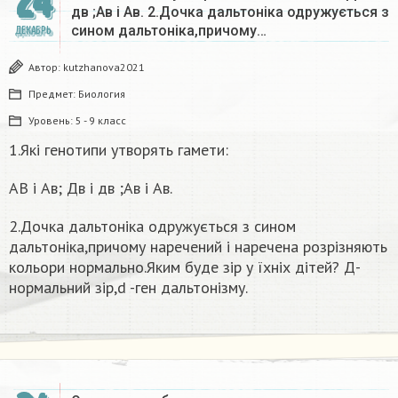
24
дв ;Ав і Ав. 2.Дочка дальтоніка одружується з
сином дальтоніка,причому…
ДЕКАБРЬ
Автор:
kutzhanova2021
Предмет:
Биология
Уровень:
5 - 9 класс
1.Які генотипи утворять гамети:
АВ і Ав; Дв і дв ;Ав і Ав.
2.Дочка дальтоніка одружується з сином
дальтоніка,причому наречений і наречена розрізняють
кольори нормально.Яким буде зір у їхніх дітей? Д-
нормальний зір,d -ген дальтонізму.