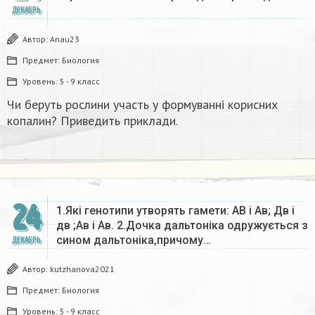
ДЕКАБРЬ
Автор:
Anau23
Предмет:
Биология
Уровень:
5 - 9 класс
Чи беруть рослини участь у формуванні корисних
копалин? Приведить приклади.
24
1.Які генотипи утворять гамети: АВ і Ав; Дв і
дв ;Ав і Ав. 2.Дочка дальтоніка одружується з
сином дальтоніка,причому…
ДЕКАБРЬ
Автор:
kutzhanova2021
Предмет:
Биология
Уровень:
5 - 9 класс