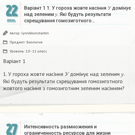
У
22
Варіант 1 1. У гороха жовте насіння
домінує
у
У
над зеленим
. Які будуть результати
у
схрещування гомозиготного…
ИЮНЬ
Автор:
lynnikkonstantin
Предмет:
Биология
Уровень:
10 - 11 класс
Варіант 1
У
у
1. У гороха жовте насіння
домінує над зеленим
.
У
у
Які будуть результати схрещування гомозиготного
жовтого насіння з гомозиготним зеленим насінням?
27
Интенсивность размножения и
ограниченность ресурсов для жизни