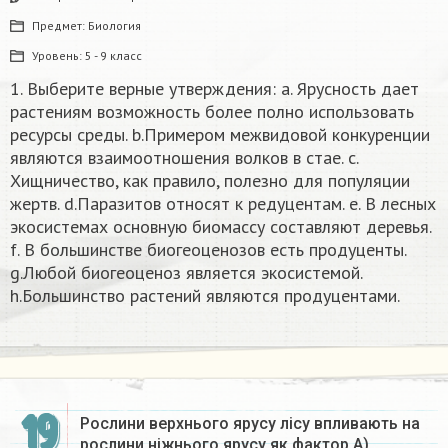
Предмет:
Биология
Уровень:
5 - 9 класс
1. Выберите верные утверждения: a. Ярусность дает
растениям возможность более полно использовать
ресурсы среды. b.Примером межвидовой конкуренции
являются взаимоотношения волков в стае. c.
Хищничество, как правило, полезно для популяции
жертв. d.Паразитов относят к редуцентам. e. В лесных
экосистемах основную биомассу составляют деревья.
f. В большинстве биогеоценозов есть продуценты.
g.Любой биогеоценоз является экосистемой.
h.Большинство растений являются продуцентами.
19
Рослини верхнього ярусу лісу впливають на
рослини ніжнього ярусу як фактор А)