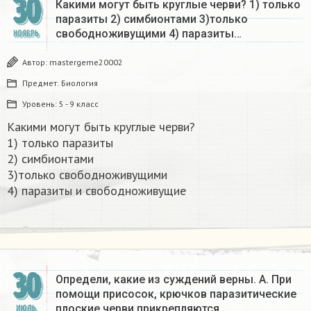
30
Какими могут быть круглые черви? 1) только
паразиты 2) симбионтами 3)только
свободноживущими 4) паразиты…
НОЯБРЬ
Автор:
mastergeme20002
Предмет:
Биология
Уровень:
5 - 9 класс
Какими могут быть круглые черви?
1) только паразиты
2) симбионтами
3)только свободноживущими
4) паразиты и свободноживущие​
30
Определи, какие из суждений верны. А. При
помощи присосок, крючков паразитические
плоские черви прикрепляются…
ИЮЛЬ