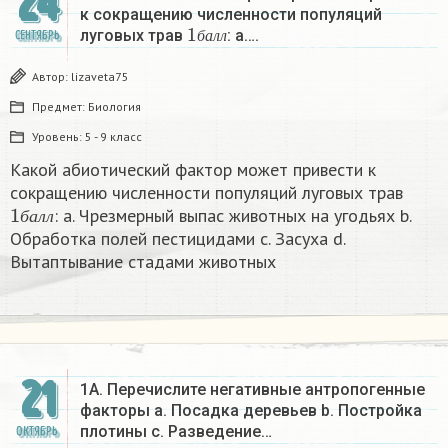
24
к сокращению численности популяций
1
б
а
л
л
луговых трав
: a….
СЕНТЯБРЬ
б
а
л
л
Автор:
lizaveta75
Предмет:
Биология
Уровень:
5 - 9 класс
Какой абиотический фактор может привести к
сокращению численности популяций луговых трав
1
б
а
л
л
: a. Чрезмерный выпас животных на угодьях b.
б
а
л
л
Обработка полей пестицидами c. Засуха d.
Вытаптывание стадами животных
21
1A. Перечислите негативные антропогенные
факторы а. Посадка деревьев b. Постройка
плотины с. Разведение…
ОКТЯБРЬ