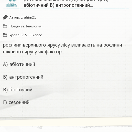
абіотичний Б) антропогенний…
НОЯБРЬ
Автор:
zrahim21
Предмет:
Биология
Уровень:
5 - 9 класс
рослини верхнього ярусу лісу впливають на рослини
ніжнього ярусу як фактор
А) абіотичний
Б) антропогенний
В) біотичний
Г) сезонний