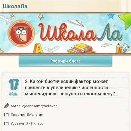
ШколаЛа
Рубрики блога
17
2. Какой биотический фактор может
привести к увеличению численности
мышевидных грызунов в еловом лесу?…
ИЮНЬ
Автор:
ajdanakamcybekovna
Предмет:
Биология
Уровень:
5 - 9 класс