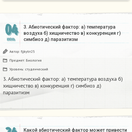
04
3. Абиотический фактор: a) температура
воздуха б) хищничество в) конкуренция г)
симбиоз д) паразитизм​
ИЮНЬ
Автор:
fjjkytrr25
Предмет:
Биология
Уровень:
студенческий
3. Абиотический фактор: a) температура воздуха б)
хищничество в) конкуренция г) симбиоз д)
паразитизм​
Какой абиотический фактор может привести