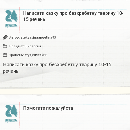
24
Написати казку про безхребетну тварину 10-
15 речень​
ДЕКАБРЬ
Автор:
aleksasinaangelina95
Предмет:
Биология
Уровень:
студенческий
Написати казку про безхребетну тварину 10-15
речень​
24
Помогите пожалуйста ​
ДЕКАБРЬ