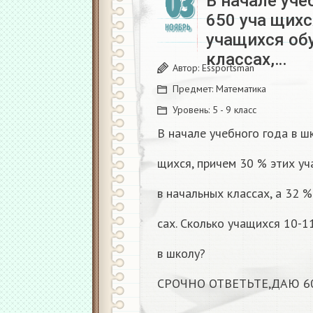
03
В начале уче
650 уча щихс
НОЯБРЬ
учащихся об
классах,…
Автор:
Essportsman
Предмет:
Математика
Уровень:
5 - 9 класс
В начале учебного года в ш
щихся, причем 30 % этих у
в начальных классах, а 32 %
сах. Сколько учащихся 10-1
в школу?
СРОЧНО ОТВЕТЬТЕ,ДАЮ 6