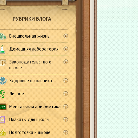
РУБРИКИ БЛОГА
Внешкольная жизнь
Домашняя лаборатория
Законодательство о
школе
Здоровье школьника
Личное
Ментальная арифметика
Плакаты для школы
Подготовка к школе