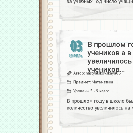
за учебных Год число учащи
03
В прошлом г
учеников а в
СЕНТЯБРЬ
увеличилось 
учеников…
Автор:
nastyatskovskaya05
Предмет:
Математика
Уровень:
5 - 9 класс
В прошлом году в школе был
количество увеличилось на 