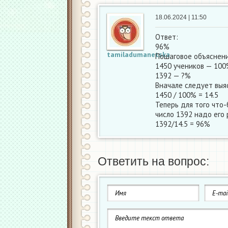
18.06.2024 | 11:50
Ответ:
96%
tamiladumanetska
Пошаговое объяснени
1450 учеников — 10
1392 — ?%
Вначале следует выя
1450 / 100% = 14.5
Теперь для того что-
число 1392 надо его
1392/14.5 = 96%
Ответить на вопрос: