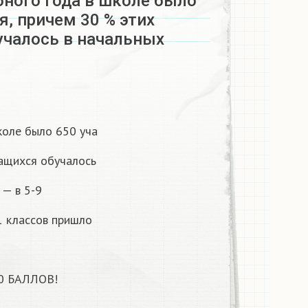
бного года в школе было
я, причем 30 % этих
учалось в начальных
коле было 650 уча
чащихся обучалось
 — в 5-9
1 классов пришло
0 БАЛЛОВ!