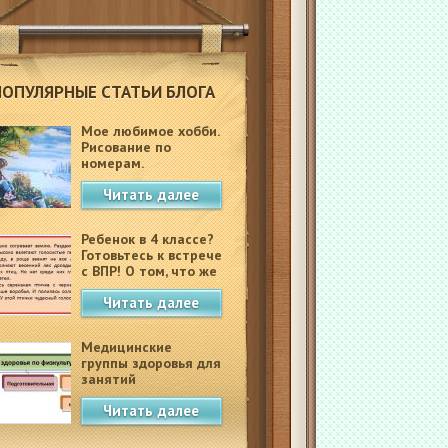
ПОПУЛЯРНЫЕ СТАТЬИ БЛОГА
Мое любимое хобби.
Рисование по
номерам.
Читать далее
Ребенок в 4 классе?
Готовьтесь к встрече
с ВПР! О том, что же
это такое.
Читать далее
Медицинские
группы здоровья для
занятий
физкультурой в
Читать далее
школе