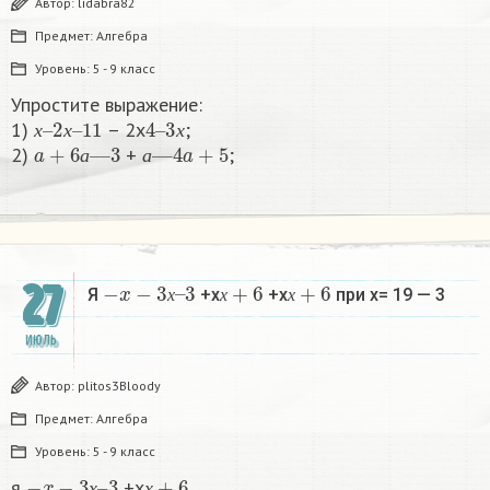
Автор:
lidabra82
Предмет:
Алгебра
Уровень:
5 - 9 класс
Упростите выражение:
х
2
–
х
11
–
4
3
–
х
1)
– 2х
;
a
+
6
а
—
3
а
—
4
a
+
5
х
х
х
2)
+
;​
а
а
−
x
−
3
х
3
–
х
+
6
х
+
6
27
Я
+х
+х
при х= 19 — 3​
х
х
х
ИЮЛЬ
Автор:
plitos3Bloody
Предмет:
Алгебра
Уровень:
5 - 9 класс
−
x
−
3
х
3
–
х
+
6
я
+х