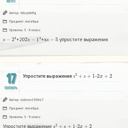
АВГУСТ
Автор:
rkbcptktfg
Предмет:
Алгебра
Уровень:
5 - 9 класс
х
−
2
2
х
−
1
х
−
5
³+20
³+х
упростите выражения
х
х
х
х
2
+
х
+
1
2
x
+
2
17
Упростите выражение
-
х
х
СЕНТЯБРЬ
Автор:
sidorov290417
Предмет:
Алгебра
Уровень:
5 - 9 класс
х
2
+
х
+
1
2
x
+
2
Упростите выражение
-