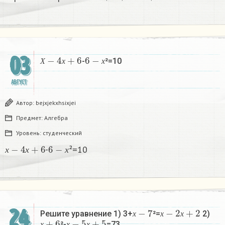
х
х
Х
−
4
х
+
6
6
−
х
03
-
²=10
Х
х
х
АВГУСТ
Автор:
bejxjekxhsixjei
Предмет:
Алгебра
Уровень:
студенческий
х
−
4
х
+
6
6
−
х
-
²=10
х
х
х
х
−
7
х
−
2
х
+
2
24
Решите уравнение 1) 3+
²=
2)
х
+
6
х
−
5
х
+
5
х
х
х
²-
=73