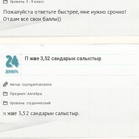
Уровень:
5 - 9 класс
Пожалуйста ответьте быстрее, мне нужно срочно!
Отдам все свои баллы))
24
Π және 3,52 сандарын салыстыр. ​
ДЕКАБРЬ
Автор:
suyngarinanazira
Предмет:
Алгебра
Уровень:
студенческий
π және 3,52 сандарын салыстыр.