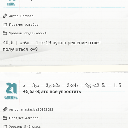
ИЮНЬ
Автор:
Dardosai
Предмет:
Алгебра
Уровень:
студенческий
0
,
5
+
х
х
−
1
4
-6
=х-19 нужно решение ответ
х
х
получиться х=9
Х
−
3
у
х
−
3
у
2
х
−
3
4
х
+
2
у
2
,
5
а
−
1
,
5
21
; 5
-3
; -4
Х
у
х
у
х
х
у
а
+5,5а-8; это все упростить
СЕНТЯБРЬ
Автор:
anastasiya20132022
Предмет:
Алгебра
Уровень:
5 - 9 класс