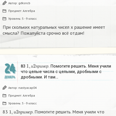
Автор:
gdksncb
Предмет:
Алгебра
Уровень:
5 - 9 класс
При скольких натуральных чисел х рашение имеет
смысла? Пожалуйста срочно всё отдам!
1
,
и
2
п
р
и
м
е
р
24
83
. Помогите решить. Меня учили
и
п
р
и
м
е
р
что целые числа с целыми, дробными с
дробными. И там…
ДЕКАБРЬ
Автор:
nastyacap04
Предмет:
Алгебра
Уровень:
5 - 9 класс
1
,
и
2
п
р
и
м
е
р
83
. Помогите решить. Меня учили что
и
п
р
и
м
е
р