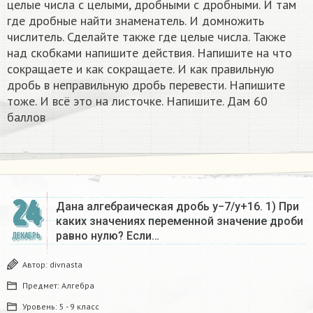
целые числа с целыми, дробными с дробными. И там
где дробные найти знаменатель. И домножить
числитель. Сделайте также где целые числа. Также
над скобками напишите действия. Напишите на что
сокращаете и как сокращаете. И как правильную
дробь в неправильную дробь перевести. Напишите
тоже. И всё это на листочке. Напишите. Дам 60
баллов
24
Дана алгебраическая дробь y−7/y+16. 1) При
каких значениях переменной значение дроби
равно нулю? Если…
ДЕКАБРЬ
Автор:
divnasta
Предмет:
Алгебра
Уровень:
5 - 9 класс