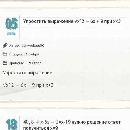
05
Упростить выражение √х^2 — 6х + 9 при х<3
ИЮЛЬ
Автор:
ivanworkaut30
Предмет:
Алгебра
Уровень:
5 - 9 класс
Упростить выражение
√х^2 — 6х + 9 при х<3
0
,
5
+
х
х
−
1
18
4
-6
=х-19 нужно решение ответ
х
х
получиться х=9