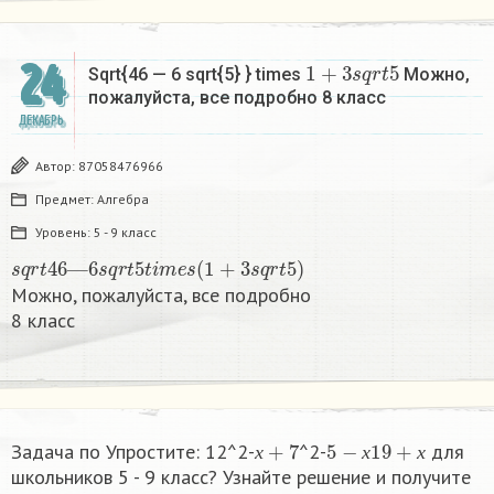
1
+
3
s
q
r
t
5
24
Sqrt{46 — 6 sqrt{5} } times
Можно,
пожалуйста, все подробно 8 класс​
ДЕКАБРЬ
Автор:
87058476966
Предмет:
Алгебра
Уровень:
5 - 9 класс
s
q
r
t
46
—
6
s
q
r
t
5
t
i
m
e
s
(
1
+
3
s
q
r
t
5
)
Можно, пожалуйста, все подробно
8 класс​
х
+
7
5
−
х
19
+
х
Задача по Упростите: 12^2-
^2-
для
х
х
х
школьников 5 - 9 класс? Узнайте решение и получите