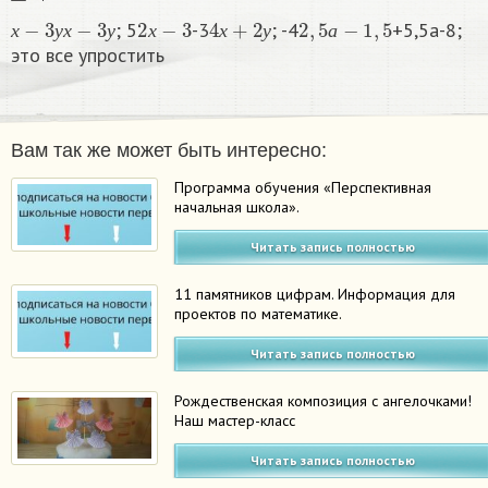
х
−
3
у
х
−
3
у
2
х
−
3
4
х
+
2
у
2
,
5
а
−
1
,
5
; 5
-3
; -4
+5,5а-8;
х
у
х
у
х
х
у
а
это все упростить
Вам так же может быть интересно:
Программа обучения «Перспективная
начальная школа».
Читать запись полностью
11 памятников цифрам. Информация для
проектов по математике.
Читать запись полностью
Рождественская композиция с ангелочками!
Наш мастер-класс
Читать запись полностью