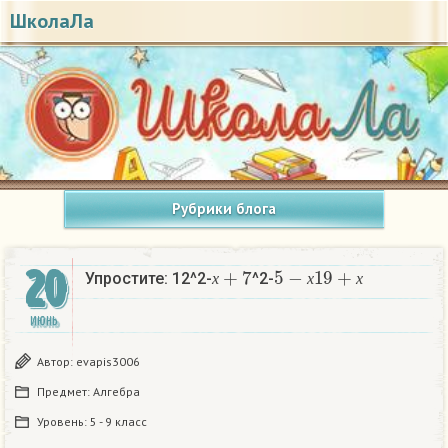
ШколаЛа
Рубрики блога
х
+
7
5
−
х
19
+
х
20
Упростите: 12^2-
^2-
х
х
х
ИЮНЬ
Автор:
evapis3006
Предмет:
Алгебра
Уровень:
5 - 9 класс
х
+
7
5
−
х
19
+
х