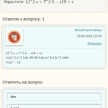
Упростите: 12^2-
^2-
х
х
х
Ответов к вопросу: 1
ArinaTsarevskaya
20.06.2024 | 23:34
Ответить
х
+
7
5
−
х
19
+
х
12^2-
^2-
=
х
х
х
=12х^2-х^2-14х-49-95+14х+х^2=12х^2-144=
х
2
−
12
=12
х
Ответить на вопрос: