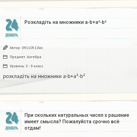
24
Розкладіть на множники а-b+a²-b²​
ДЕКАБРЬ
Автор:
09110510az
Предмет:
Алгебра
Уровень:
5 - 9 класс
розкладіть на множники а-b+a²-b²​
24
При скольких натуральных чисел х рашение
имеет смысла? Пожалуйста срочно всё
отдам!
ДЕКАБРЬ