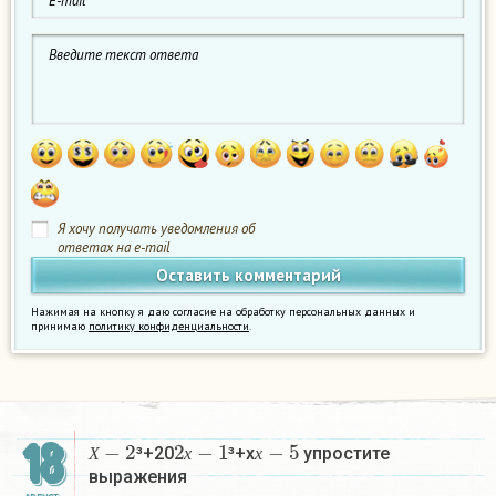
Я хочу получать уведомления об
ответах на e-mail
Нажимая на кнопку я даю согласие на обработку персональных данных и
принимаю
политику конфиденциальности
.
Х
−
2
2
х
−
1
х
−
5
18
³+20
³+х
упростите
Х
х
х
выражения