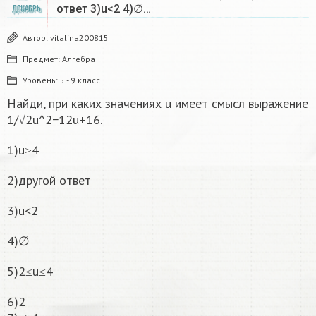
ответ 3)u<2 4)∅…
ДЕКАБРЬ
Автор:
vitalina200815
Предмет:
Алгебра
Уровень:
5 - 9 класс
Найди, при каких значениях u имеет смысл выражение
1/√2u^2−12u+16.
1)u≥4
2)другой ответ
3)u<2
4)∅
5)2≤u≤4
6)2