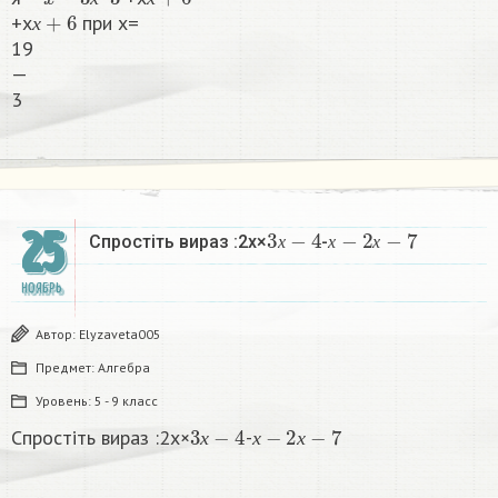
х
+
6
х
х
+х
при х=
х
19
—
3​
3
х
−
4
х
−
2
х
−
7
25
Спростіть вираз :2х×
-
х
х
х
НОЯБРЬ
Автор:
Elyzaveta005
Предмет:
Алгебра
Уровень:
5 - 9 класс
3
х
−
4
х
−
2
х
−
7
Спростіть вираз :2х×
-
х
х
х