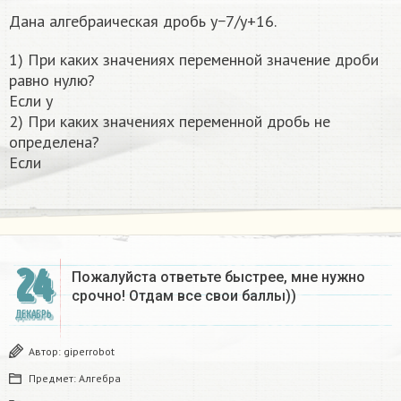
Дана алгебраическая дробь y−7/y+16.
1) При каких значениях переменной значение дроби
равно нулю?
Если y
2) При каких значениях переменной дробь не
определена?
Если
24
Пожалуйста ответьте быстрее, мне нужно
срочно! Отдам все свои баллы))
ДЕКАБРЬ
Автор:
giperrobot
Предмет:
Алгебра