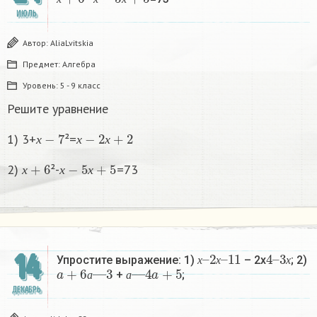
х
х
х
ИЮЛЬ
Автор:
AliaLvitskia
Предмет:
Алгебра
Уровень:
5 - 9 класс
Решите уравнение
х
−
7
х
−
2
х
+
2
1) 3+
²=
х
х
х
х
+
6
х
−
5
х
+
5
2)
²-
=73
х
х
х
х
2
–
х
11
–
4
3
–
х
14
Упростите выражение: 1)
– 2х
; 2)
a
+
6
а
—
3
а
—
4
a
+
5
х
х
х
+
;​
а
а
ДЕКАБРЬ