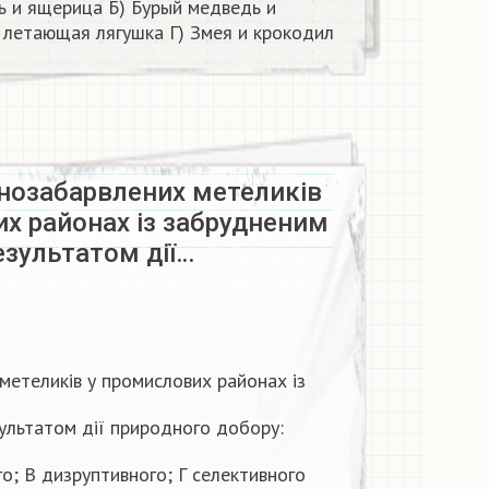
ь и ящерица Б) Бурый медведь и
 летающая лягушка Г) Змея и крокодил
мнозабарвлених метеликів
х районах із забрудненим
езультатом дії…
метеликів у промислових районах із
ультатом дії природного добору:
го; В дизруптивного; Г селективного