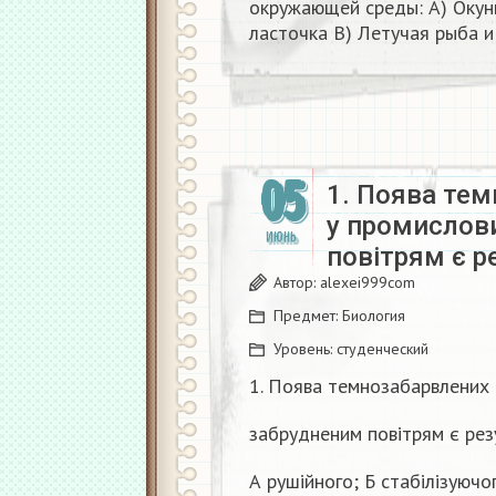
окружающей среды: А) Окун
ласточка В) Летучая рыба и
05
1. Поява те
у промислови
ИЮНЬ
повітрям є р
Автор:
alexei999com
Предмет:
Биология
Уровень:
студенческий
1. Поява темнозабарвлених 
забрудненим повітрям є рез
А рушійного; Б стабілізуючо