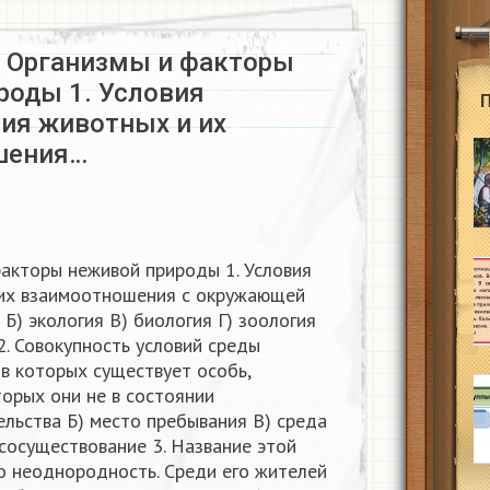
у: Организмы и факторы
роды 1. Условия
ия животных и их
шения…
факторы неживой природы 1. Условия
 их взаимоотношения с окружающей
 Б) экология В) биология Г) зоология
2. Совокупность условий среды
х
, в которых существует особь,
торых они не в состоянии
ельства Б) место пребывания В) среда
 сосуществование 3. Название этой
о неоднородность. Среди его жителей