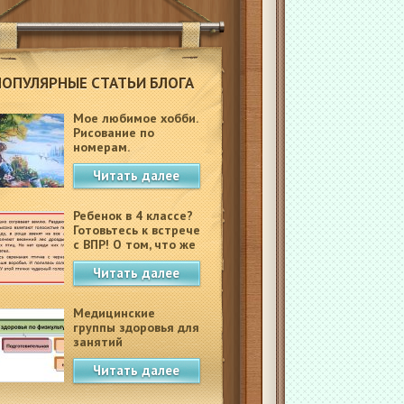
ПОПУЛЯРНЫЕ СТАТЬИ БЛОГА
Мое любимое хобби.
Рисование по
номерам.
Читать далее
Ребенок в 4 классе?
Готовьтесь к встрече
с ВПР! О том, что же
это такое.
Читать далее
Медицинские
группы здоровья для
занятий
физкультурой в
Читать далее
школе