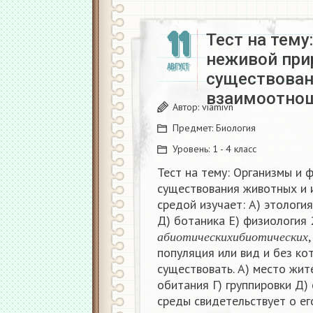
11
Тест на тем
неживой при
АВГУСТ
существован
взаимоотно
Автор:
viamivn
Предмет:
Биология
Уровень:
1 - 4 класс
Тест на тему: Организмы и 
существования животных и
средой изучает: А) этология
Д) ботаника Е) физиология 
а
б
и
о
т
и
ч
е
с
к
и
х
и
б
и
о
т
и
ч
е
с
к
и
а
б
и
о
т
и
ч
е
с
к
и
х
и
б
и
о
т
и
ч
е
с
к
и
х
популяция или вид и без ко
существовать. А) место жит
обитания Г) группировки Д)
среды свидетельствует о ег