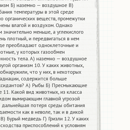
низм Б) наземно — воздушное В)
ебания температуры в этой среде
но органических веществ, промежутки
нены влагой и воздухом. Однако
 значительно меньше, а углекислого
ень плотный, и передвигаться в нем
еде преобладают одноклеточные и
отные, у которых газообмен
хность тела. А) наземно — воздушное
ругой организм 10. У каких животных,
обнаружили, что у них, в некоторых
радиации, содержится больше
ксидантов? А) Рыбы Б) Пресмыкающие
11. Какой вид животных, из класса
идом вымирающим главной угрозой
я дальнейшая потеря среды обитания
аемости как в неволе, так и в дикой
В) Бурый медведь Г) Гризли 12. У каких
 сходства приспособлений к условиям