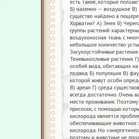
есть такие, которые ползают
Б) наземно — воздушное В) 
существо найдено в пещере 
Хорватии? А) Змея Б) Череп
группы растений характерн
воздухоносная ткань с мно
небольшое количество устьи
Засухоустойчивые растения
Теневыносливые растения Г)
особей вида, обитающих на 
подвид Б) популяция В) фаун
которой живут особи опреде
В) ареал Г) среда существо
всегда достаточно. Очень в
месте проживания. Поэтому 
присоски, с помощью котор
кислорода является проблем
обеспечивающие животное э
кислорода. Но «энергетичес
поэтому и животные не про