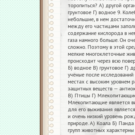
торопиться? А) другой орга
грунтовое Г) водное 9. Кол
небольшие, в нем достаточ
между его частицами запол
содержание кислорода в нем
газа намного больше. Он оч
сложно. Поэтому в этой ср
мелкие многоклеточные жив
происходит через всю повер
Б) водное В) грунтовое Г) д
учёные после исследований 
местах с высоким уровнем 
защитных веществ — антио
В) Птицы Г) Млекопитающие 
Млекопитающие является в
для его выживания являетс
и очень низкий уровень рожд
природе. А) Коала Б) Панда 
групп животных характерны