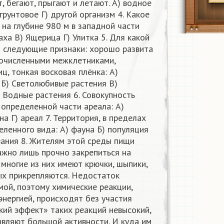
, бегают, прыгают и летают. А) водное
грунтовое Г) другой организм 4. Какое
на глубине 980 м в западной части
аха В) Ящерица Г) Улитка 5. Для какой
ы следующие признаки: хорошо развита
гочисленными межклетниками,
ц, тонкая восковая плёнка: А)
 Б) Светолюбивые растения В)
 Водные растения 6. Совокупность
определенной части ареала: А)
а Г) ареал 7. Территория, в пределах
ленного вида: А) фауна Б) популяция
вания 8. Жителям этой среды пищи
ажно лишь прочно закрепиться на
многие из них имеют крючки, шыпики,
ых прикрепляются. Недостаток
ой, поэтому химические реакции,
нергией, происходят без участия
кий эффект» таких реакций невысокий,
являют большой активности. И куда им