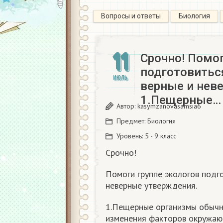
Вопросы и ответы
Биология
11
Срочно! Помог
подготовитьс
ИЮЛЬ
верные и нев
1.Пещерные…
Автор:
kasymzanovasamsia6
Предмет:
Биология
Уровень:
5 - 9 класс
Срочно!
Помоги группе экологов подго
неверные утверждения.
1.Пещерные организмы обычн
изменения факторов окружаю