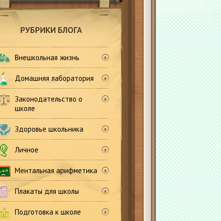
РУБРИКИ БЛОГА
Внешкольная жизнь
Домашняя лаборатория
Законодательство о
школе
Здоровье школьника
Личное
Ментальная арифметика
Плакаты для школы
Подготовка к школе