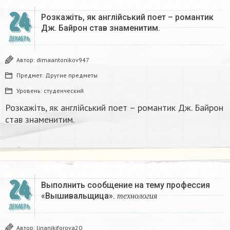
24
Розкажіть, як англійський поет – романтик
Дж. Байрон став знаменитим.​
ДЕКАБРЬ
Автор:
dimaantonikov947
Предмет:
Другие предметы
Уровень:
студенческий
Розкажіть, як англійський поет – романтик Дж. Байрон
став знаменитим.​
24
Выполнить сообщение на тему профессия
т
е
х
н
о
л
о
г
и
я
«Вышивальщица».
т
е
х
н
о
л
о
г
и
я
ДЕКАБРЬ
Автор:
linanikiforova20