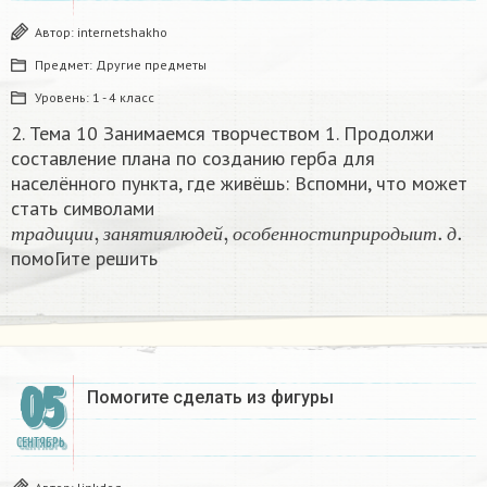
Автор:
internetshakho
Предмет:
Другие предметы
Уровень:
1 - 4 класс
2. Тема 10 Занимаемся творчеством 1. Продолжи
составление плана по созданию герба для
населённого пункта, где живёшь: Вспомни, что может
стать символами
т
р
а
д
и
ц
и
и
,
з
а
н
я
т
и
я
л
ю
д
е
й
,
о
с
о
б
е
н
н
о
с
т
и
п
р
и
р
о
д
ы
т
р
а
д
и
ц
и
и
з
а
н
я
т
и
я
л
ю
д
е
й
о
с
о
б
е
н
н
о
с
т
и
п
р
и
р
о
д
ы
и
т
д
помоГите решить​
05
Помогите сделать из фигуры
СЕНТЯБРЬ