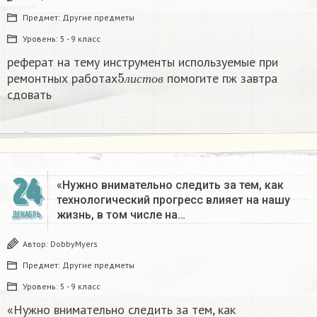
Предмет:
Другие предметы
Уровень:
5 - 9 класс
реферат на тему инструменты используемые при
5
л
и
с
т
о
в
ремонтных работах
помогите пж завтра
л
и
с
т
о
в
сдовать​
24
«Нужно внимательно следить за тем, как
технологический прогресс влияет на нашу
жизнь, в том числе на…
ДЕКАБРЬ
Автор:
DobbyMyers
Предмет:
Другие предметы
Уровень:
5 - 9 класс
«Нужно внимательно следить за тем, как