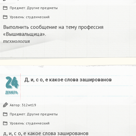
Предмет:
Другие предметы
Уровень:
студенческий
Выполнить сообщение на тему профессия
«Вышивальщица».
т
е
х
н
о
л
о
г
и
я
т
е
х
н
о
л
о
г
и
я
24
Д, и, с о, е какое слова зашированов
ДЕКАБРЬ
Автор:
312wt19
Предмет:
Другие предметы
Уровень:
студенческий
д, и, с о, е какое слова зашированов