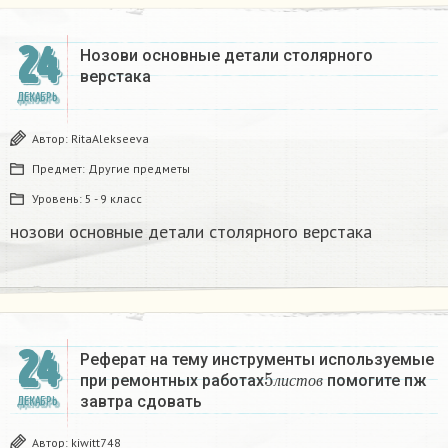
24
Нозови основные детали столярного
верстака
ДЕКАБРЬ
Автор:
RitaAlekseeva
Предмет:
Другие предметы
Уровень:
5 - 9 класс
нозови основные детали столярного верстака
24
Реферат на тему инструменты используемые
5
л
и
с
т
о
в
при ремонтных работах
помогите пж
л
и
с
т
о
в
завтра сдовать​
ДЕКАБРЬ
Автор:
kiwitt748