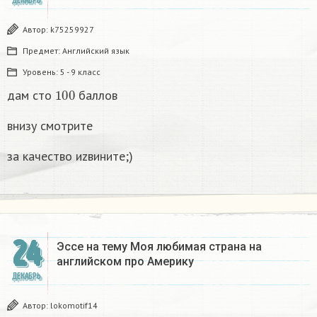
ДЕКАБРЬ
Автор:
k75259927
Предмет:
Английский язык
Уровень:
5 - 9 класс
100
дам сто
баллов
внизу смотрите
за качество иzвините;)
24
Эссе на тему Моя любимая страна на
английском про Америку​
ДЕКАБРЬ
Автор:
lokomotif14