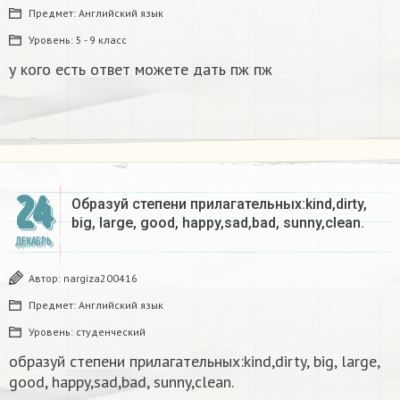
Предмет:
Английский язык
Уровень:
5 - 9 класс
у кого есть ответ можете дать пж пж
24
Образуй степени прилагательных:kind,dirty,
big, large, good, happy,sad,bad, sunny,clean.​
ДЕКАБРЬ
Автор:
nargiza200416
Предмет:
Английский язык
Уровень:
студенческий
образуй степени прилагательных:kind,dirty, big, large,
good, happy,sad,bad, sunny,clean.​