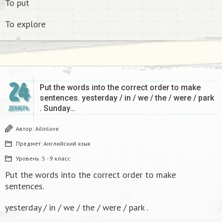
To put
To explore
24
Put the words into the correct order to make
sentences. yesterday / in / we / the / were / park
. Sunday…
ДЕКАБРЬ
Автор:
Ailinlove
Предмет:
Английский язык
Уровень:
5 - 9 класс
Put the words into the correct order to make
sentences.
yesterday / in / we / the / were / park .