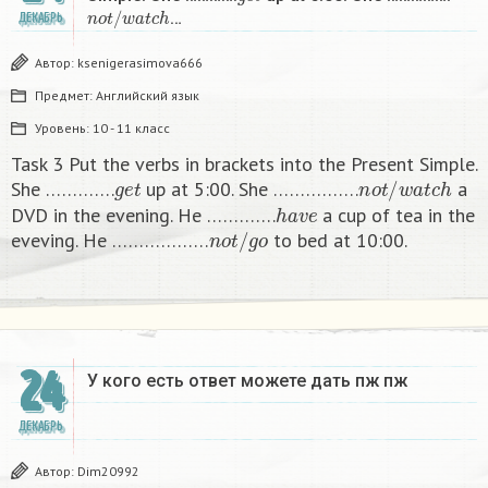
n
o
t
/
w
a
t
c
h
…
ДЕКАБРЬ
Автор:
ksenigerasimova666
Предмет:
Английский язык
Уровень:
10 - 11 класс
Task 3 Put the verbs in brackets into the Present Simple.
g
e
t
n
o
t
/
w
a
t
c
h
She ………….
up at 5:00. She …………….
a
h
a
v
e
DVD in the evening. He ………….
a cup of tea in the
n
o
t
/
g
o
eveving. He ………………
to bed at 10:00. ​
24
У кого есть ответ можете дать пж пж ​
ДЕКАБРЬ
Автор:
Dim20992