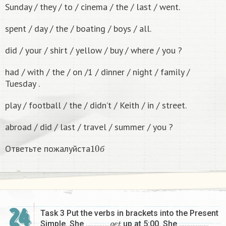
Sunday / they / to / cinema / the / last / went.
spent / day / the / boating / boys / all.
did / your / shirt / yellow / buy / where / you ?
had / with / the / on /1 / dinner / night / family /
Tuesday .
play / football / the / didn’t / Keith / in / street.
abroad / did / last / travel / summer / you ?
10
б
Ответьте пожалуйста
б
24
Task 3 Put the verbs in brackets into the Present
g
e
t
Simple. She ………….
up at 5:00. She …………….