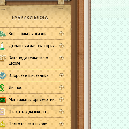
РУБРИКИ БЛОГА
Внешкольная жизнь
Домашняя лаборатория
Законодательство о
школе
Здоровье школьника
Личное
Ментальная арифметика
Плакаты для школы
Подготовка к школе