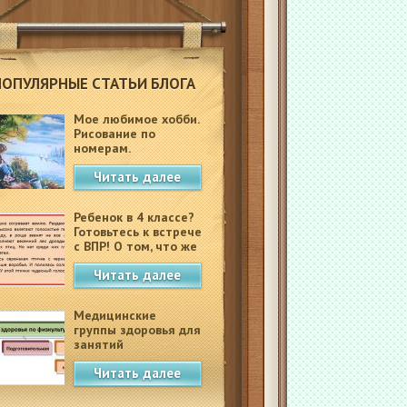
ПОПУЛЯРНЫЕ СТАТЬИ БЛОГА
Мое любимое хобби.
Рисование по
номерам.
Читать далее
Ребенок в 4 классе?
Готовьтесь к встрече
с ВПР! О том, что же
это такое.
Читать далее
Медицинские
группы здоровья для
занятий
физкультурой в
Читать далее
школе