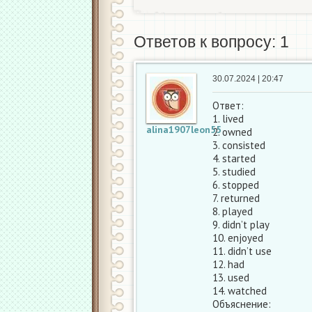
Ответов к вопросу: 1
30.07.2024 | 20:47
Ответ:
1. lived
alina1907leon55
2. owned
3. consisted
4. started
5. studied
6. stopped
7. returned
8. played
9. didn’t play
10. enjoyed
11. didn’t use
12. had
13. used
14. watched
Объяснение: