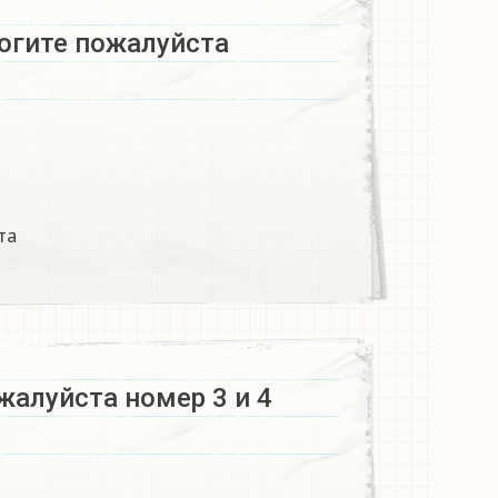
огите пожалуйста
та
жалуйста номер 3 и 4