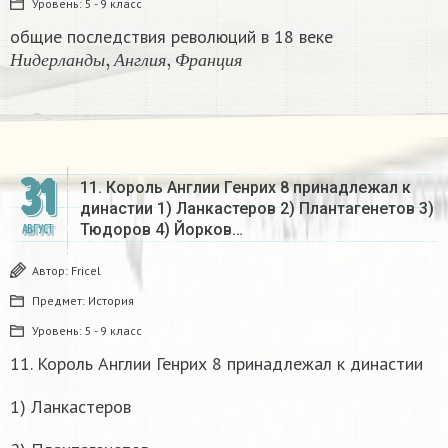
Уровень:
5 - 9 класс
общие последствия революций в 18 веке
Н
и
д
е
р
л
а
н
д
ы
,
А
н
г
л
и
я
,
Ф
р
а
н
ц
и
я
Н
и
д
е
р
л
а
н
д
ы
А
н
г
л
и
я
Ф
р
а
н
ц
и
я
31
11. Король Англии Генрих 8 принадлежал к
династии 1) Ланкастеров 2) Плантагенетов 3)
Тюдоров 4) Йорков…
АВГУСТ
Автор:
Fricel
Предмет:
История
Уровень:
5 - 9 класс
11. Король Англии Генрих 8 принадлежал к династии
1) Ланкастеров