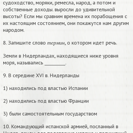
судоходство, моряки, ремесла, народ, а потом и
собственные доходы. выросли до удивительной
высоты? Если мы сравним времена их порабощения с
их настоящим состоянием, они покажутся нам другим
народом.
т
е
р
м
и
н
8. Запишите слово
, о котором идет речь.
т
е
р
м
и
н
Земли в Нидерландах, находящиеся ниже уровня
моря, назывались __________.
9. В середине XVI в. Нидерланды
1) находились под властью Испании
2) находились под властью Франции
3) были самостоятельным государством
10. Командующий испанской армией, посланный в