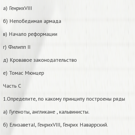
а) ГенрихVIII
б) Непобедимая армада
в) Начало реформации
г) Филипп II
д) Кровавое законодательство
е) Томас Мюнцер
Часть С
1.Определите, по какому принципу построены ряды
а) Гугеноты, англикане , кальвинисты.
б) ЕлизаветаI, ГенрихVIII, Генрих Наваррский.