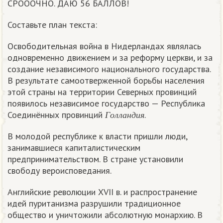
СРОООЧНО. ДАЮ 56 БАЛЛОВ!
Составьте план текста:
Освободительная война в Нидерландах являлась
одновременно движением и за реформу церкви, и за
создание независимого национального государства.
В результате самоотверженной борьбы населения
этой страны на территории Северных провинций
появилось независимое государство — Республика
Г
о
л
л
а
н
д
и
я
Соединённых провинций
.
Г
о
л
л
а
н
д
и
я
В молодой республике к власти пришли люди,
занимавшиеся капиталистическим
предпринимательством. В стране установили
свободу вероисповедания.
Английские революции XVII в. и распространение
идей пуританизма разрушили традиционное
общество и уничтожили абсолютную монархию. В