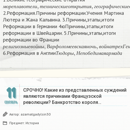
м
о
р
е
п
л
а
в
о
т
е
л
и
,
т
е
х
н
и
ч
е
с
к
и
е
о
т
к
р
ы
т
и
я
,
г
е
о
г
р
а
ф
м
о
р
е
п
л
а
в
о
т
е
л
и
т
е
х
н
и
ч
е
с
к
и
е
о
т
к
р
ы
т
и
я
г
е
о
г
р
а
ф
и
ч
е
с
к
и
е
2.Реформация.Причины реформации.Учения Мартина
Лютера и Жана Кальвина. 3.Причины,этапы,итоги
Реформации в Германии 4юПричины,этапы,итоги
реформации в Швейцарии. 5.Причины,этапы,итоги
реформации во Франции
р
е
л
и
г
и
о
з
н
ы
е
в
о
й
н
ы
,
В
а
р
ф
о
л
о
м
е
е
в
с
к
а
я
н
о
ч
ь
,
в
о
й
Т
ю
д
о
р
ы
,
Н
е
п
о
б
е
д
и
м
а
я
а
р
м
а
р
е
л
и
г
и
о
з
н
ы
е
в
о
й
н
ы
В
а
р
ф
о
л
о
м
е
е
в
с
к
а
я
н
о
ч
ь
в
о
й
н
а
т
р
е
х
Г
е
6.Реформация в Англии
Т
ю
д
о
р
ы
Н
е
п
о
б
е
д
и
м
а
я
а
р
м
а
д
а
11
СРОЧНО! Какие из представленных суждений
являются причинами Французской
революции? Банкротство короля…
СЕНТЯБРЬ
Автор:
azamatgadylsin30
Предмет:
История