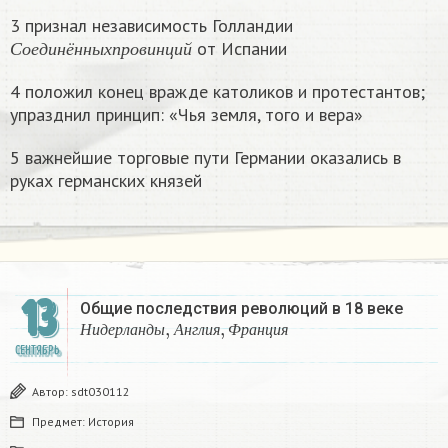
3 признал независимость Голландии
С
о
е
д
и
н
ё
н
н
ы
х
п
р
о
в
и
н
ц
и
й
от Испании
С
о
е
д
и
н
ё
н
н
ы
х
п
р
о
в
и
н
ц
и
й
4 положил конец вражде католиков и протестантов;
упразднил принцип: «Чья земля, того и вера»
5 важнейшие торговые пути Германии оказались в
руках германских князей
13
Общие последствия революций в 18 веке
Н
и
д
е
р
л
а
н
д
ы
,
А
н
г
л
и
я
,
Ф
р
а
н
ц
и
я
Н
и
д
е
р
л
а
н
д
ы
А
н
г
л
и
я
Ф
р
а
н
ц
и
я
СЕНТЯБРЬ
Автор:
sdt030112
Предмет:
История