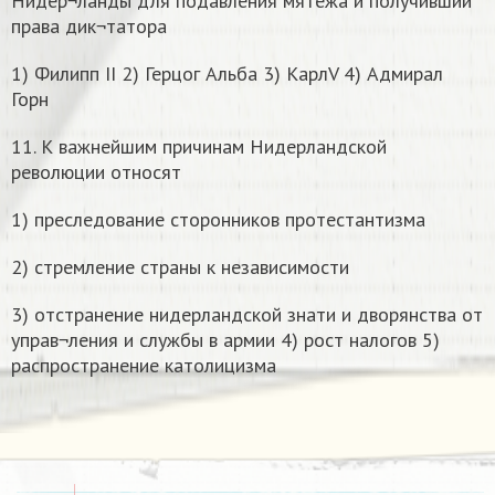
Нидер¬ланды для подавления мятежа и получивший
права дик¬татора
1) Филипп II 2) Герцог Альба 3) КарлV 4) Адмирал
Горн
11. К важнейшим причинам Нидерландской
революции относят
1) преследование сторонников протестантизма
2) стремление страны к независимости
3) отстранение нидерландской знати и дворянства от
управ¬ления и службы в армии 4) рост налогов 5)
распространение католицизма