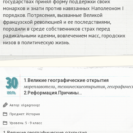
государствах принял форму поддержки своих
монархов и знати против навязанных Наполеоном I
порядков. Потрясения, вызванные Великой
французской революцией и ее последствиями,
породили в среде собственников страх перед
радикальными идеями, вовлечением масс, городских
низов в политическую жизнь.
30
1.Великие географические открытия
м
о
р
е
п
л
а
в
о
т
е
л
и
,
т
е
х
н
и
ч
е
с
к
и
е
о
т
к
р
ы
т
и
я
,
г
е
м
о
р
е
п
л
а
в
о
т
е
л
и
т
е
х
н
и
ч
е
с
к
и
е
о
т
к
р
ы
т
и
я
г
е
о
г
р
а
ф
и
ч
е
с
2.Реформация.Причины…
ИЮЛЬ
Автор:
olgagrooqz
Предмет:
История
Уровень:
5 - 9 класс
1.Великие географические открытия