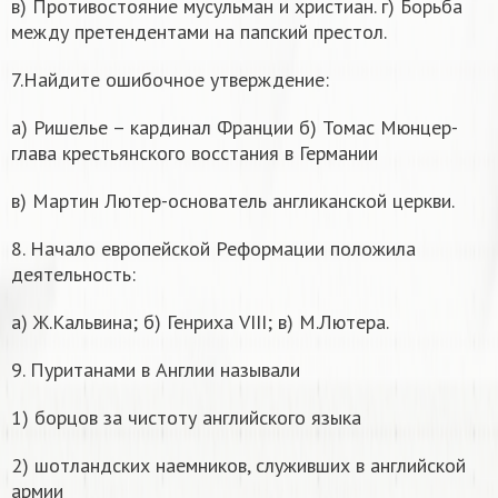
в) Противостояние мусульман и христиан. г) Борьба
между претендентами на папский престол.
7.Найдите ошибочное утверждение:
а) Ришелье – кардинал Франции б) Томас Мюнцер-
глава крестьянского восстания в Германии
в) Мартин Лютер-основатель англиканской церкви.
8. Начало европейской Реформации положила
деятельность:
а) Ж.Кальвина; б) Генриха VIII; в) М.Лютера.
9. Пуританами в Англии называли
1) борцов за чистоту английского языка
2) шотландских наемников, служивших в английской
армии