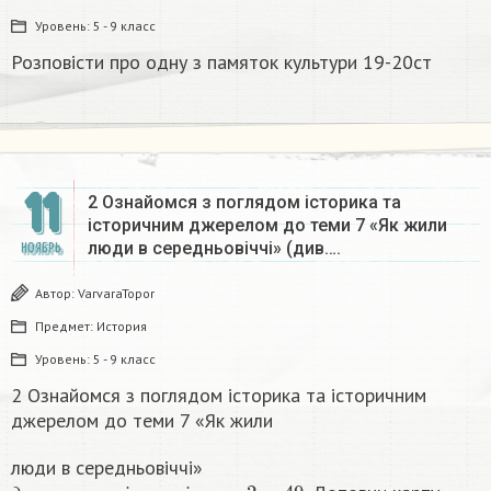
Уровень:
5 - 9 класс
Розповісти про одну з памяток культури 19-20ст
11
2 Ознайомся з поглядом історика та
історичним джерелом до теми 7 «Як жили
люди в середньовіччі» (див….
НОЯБРЬ
Автор:
VarvaraTopor
Предмет:
История
Уровень:
5 - 9 класс
2 Ознайомся з поглядом історика та історичним
джерелом до теми 7 «Як жили
люди в середньовіччі»
д
и
в
.
н
а
в
ч
а
л
ь
н
і
м
а
т
е
р
і
а
л
и
,
ч
.
2
,
с
.
49