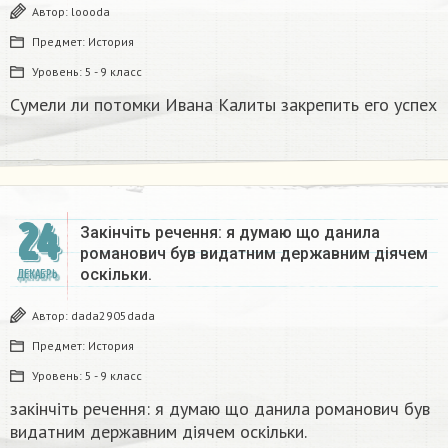
Автор:
loooda
Предмет:
История
Уровень:
5 - 9 класс
Сумели ли потомки Ивана Калиты закрепить его успех
24
Закінчіть речення: я думаю що данила
романович був видатним державним діячем
оскільки.
ДЕКАБРЬ
Автор:
dada2905dada
Предмет:
История
Уровень:
5 - 9 класс
закінчіть речення: я думаю що данила романович був
видатним державним діячем оскільки.