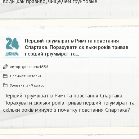
воды,как правило, чище,чем грунтовые​
24
Перший тріумвірат в Римі та повстання
Спартака. Порахувати скільки років тривав
перший тріумвірат та…
ДЕКАБРЬ
Автор:
goncharuck556
Предмет:
История
Уровень:
5 - 9 класс
Перший тріумвірат в Римі та повстання Спартака.
Порахувати скільки років тривав перший тріумвірат та
скільки років минуло з початку повстання Спартака?