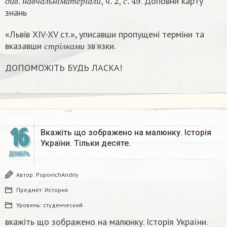
. Доповни карту
д
и
в
н
а
в
ч
а
л
ь
н
і
м
а
т
е
р
і
а
л
и
ч
с
знань
«Львів XIV-XV ст.», уписавши пропущені терміни та
с
т
р
і
л
к
а
м
и
вказавши
зв’язки.
с
т
р
і
л
к
а
м
и
ДОПОМОЖІТЬ БУДЬ ЛАСКА!
16
Вкажіть що зображено на малюнку. Історія
України. Тільки десяте.​
ДЕКАБРЬ
Автор:
PopovichAndriy
Предмет:
История
Уровень:
студенческий
вкажіть що зображено на малюнку. Історія України.