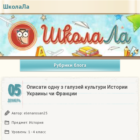
ШколаЛа
Рубрики блога
05
Описати одну з галузей культури Истории
Украины чи Франции
ДЕКАБРЬ
Автор:
elenarosan25
Предмет:
История
Уровень:
1 - 4 класс