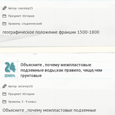
Автор:
nasstep25
Предмет:
История
Уровень:
студенческий
географическое положение франции 1500-1800​
24
Объясните , почему межпластовые
подземные воды,как правило, чище,чем
грунтовые​
ДЕКАБРЬ
Автор:
arseniyi26
Предмет:
История
Уровень:
5 - 9 класс
Объясните , почему межпластовые подземные