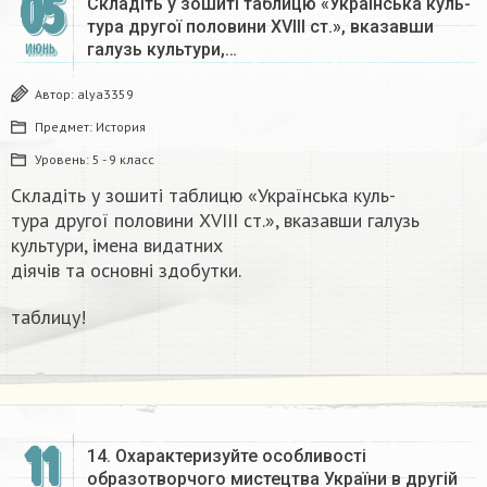
05
Складіть у зошиті таблицю «Українська куль-
тура другої половини XVIII ст.», вказавши
галузь культури,…
ИЮНЬ
Автор:
alya3359
Предмет:
История
Уровень:
5 - 9 класс
Складіть у зошиті таблицю «Українська куль-
тура другої половини XVIII ст.», вказавши галузь
культури, імена видатних
діячів та основні здобутки.​​
таблицу!
11
14. Охарактеризуйте особливості
образотворчого мистецтва України в другій