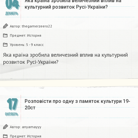
04
Яка країна зробила величезний вплив на
культурний розвиток Русі-України?
ДЕКАБРЬ
Автор:
thegamerzeero22
Предмет:
История
Уровень:
5 - 9 класс
Яка країна зробила величезний вплив на культурний
розвиток Русі-України?
17
Розповісти про одну з памяток культури 19-
20ст
ОКТЯБРЬ
Автор:
anyamayyy
Предмет:
История