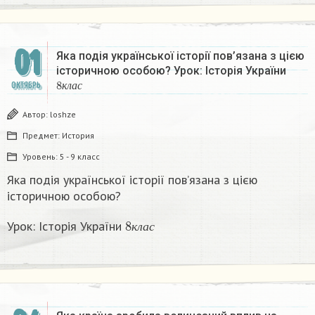
01
Яка подія української історії пов’язана з цією
історичною особою? Урок: Історія України
8
к
л
а
с
ОКТЯБРЬ
к
л
а
с
Автор:
loshze
Предмет:
История
Уровень:
5 - 9 класс
Яка подія української історії пов’язана з цією
історичною особою?
8
к
л
а
с
Урок: Історія України
к
л
а
с