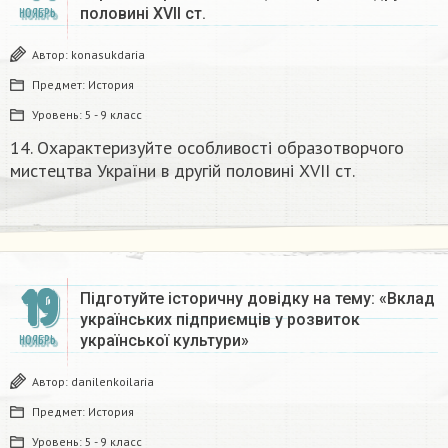
половині XVII ст.​
НОЯБРЬ
Автор:
konasukdaria
Предмет:
История
Уровень:
5 - 9 класс
14. Охарактеризуйте особливості образотворчого
мистецтва України в другій половині XVII ст.​
19
Підготуйте історичну довідку на тему: «Вклад
українських підприємців у розвиток
української культури»
НОЯБРЬ
Автор:
danilenkoilaria
Предмет:
История
Уровень:
5 - 9 класс