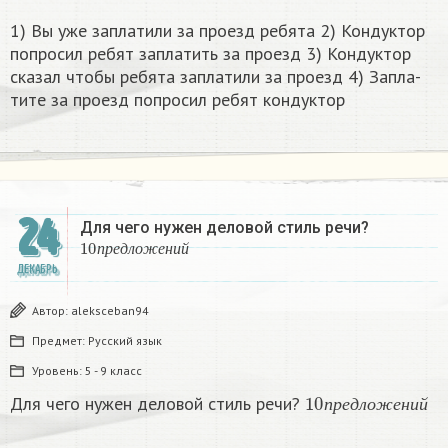
1) Вы уже за­пла­ти­ли за про­езд ре­бя­та 2) Кон­дук­тор
по­про­сил ребят за­пла­тить за про­езд 3) Кон­дук­тор
ска­зал чтобы ре­бя­та за­пла­ти­ли за про­езд 4) За­пла­
ти­те за про­езд по­про­сил ребят кон­дук­тор​
24
Для чего нужен деловой стиль речи?
10
п
р
е
д
л
о
ж
е
н
и
й
п
р
е
д
л
о
ж
е
н
и
й
ДЕКАБРЬ
Автор:
aleksceban94
Предмет:
Русский язык
Уровень:
5 - 9 класс
10
п
р
е
д
л
о
ж
е
н
и
й
Для чего нужен деловой стиль речи?
п
р
е
д
л
о
ж
е
н
и
й