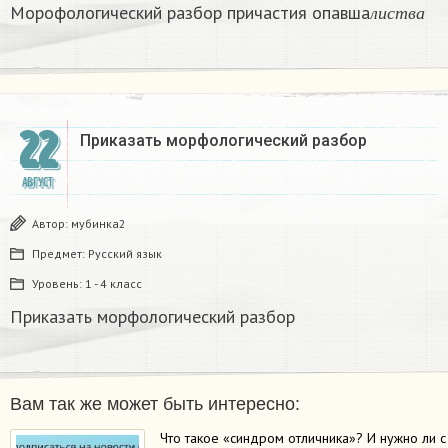
л
и
с
т
в
а
Морофологический разбор причастия опавша
л
и
с
т
в
а
22
Приказать морфологический разбор
АВГУСТ
Автор:
мубинка2
Предмет:
Русский язык
Уровень:
1 - 4 класс
Приказать морфологический разбор
Вам так же может быть интересно:
Что такое «синдром отличника»? И нужно ли с