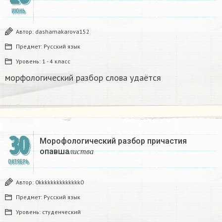
ИЮНЬ
Автор:
dashamakarova152
Предмет:
Русский язык
Уровень:
1 - 4 класс
морфологический разбор слова удаётся
30
Морофологический разбор причастия
л
и
с
т
в
а
опавша
л
и
с
т
в
а
ОКТЯБРЬ
Автор:
0kkkkkkkkkkkkkk0
Предмет:
Русский язык
Уровень:
студенческий