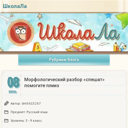
ШколаЛа
Рубрики блога
08
Морфологический разбор «спешат»
помогите плииз
ИЮНЬ
Автор:
dm5615267
Предмет:
Русский язык
Уровень:
5 - 9 класс