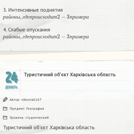
3. Интенсивные поднятия
р
а
й
о
н
ы
,
г
д
е
п
р
о
и
с
х
о
д
и
т
2
−
3
п
р
и
м
е
р
а
р
а
й
о
н
ы
г
д
е
п
р
о
и
с
х
о
д
и
т
п
р
и
м
е
р
а
4. Слабые опускания
р
а
й
о
н
ы
,
г
д
е
п
р
о
и
с
х
о
д
и
т
2
−
3
п
р
и
м
е
р
а
р
а
й
о
н
ы
г
д
е
п
р
о
и
с
х
о
д
и
т
п
р
и
м
е
р
а
24
Туристичний об’єкт Харківська область
ДЕКАБРЬ
Автор:
viktoria6167
Предмет:
География
Уровень:
студенческий
Туристичний об’єкт Харківська область