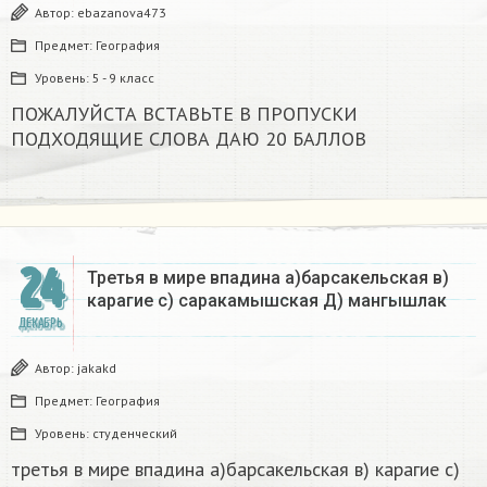
Автор:
ebazanova473
Предмет:
География
Уровень:
5 - 9 класс
ПОЖАЛУЙСТА ВСТАВЬТЕ В ПРОПУСКИ
ПОДХОДЯЩИЕ СЛОВА ДАЮ 20 БАЛЛОВ​
24
Третья в мире впадина а)барсакельская в)
карагие с) саракамышская Д) мангышлак​
ДЕКАБРЬ
Автор:
jakakd
Предмет:
География
Уровень:
студенческий
третья в мире впадина а)барсакельская в) карагие с)