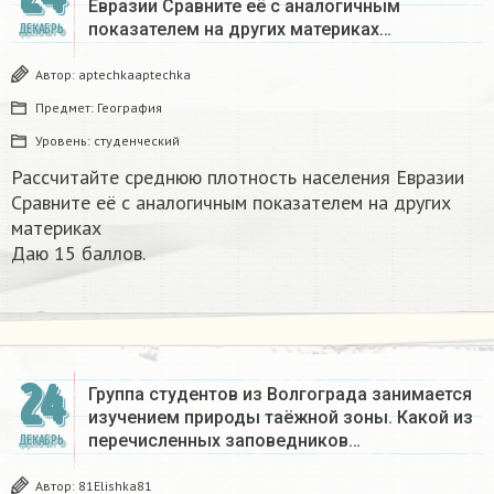
Евразии Сравните её с аналогичным
показателем на других материках​…
ДЕКАБРЬ
Автор:
aptechkaaptechka
Предмет:
География
Уровень:
студенческий
Рассчитайте среднюю плотность населения Евразии
Сравните её с аналогичным показателем на других
материках​
Даю 15 баллов.
24
Группа студентов из Волгограда занимается
изучением природы таёжной зоны. Какой из
перечисленных заповедников…
ДЕКАБРЬ
Автор:
81Elishka81