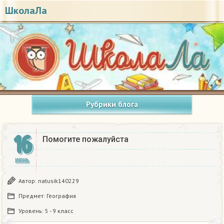
ШколаЛа
Рубрики блога
16
Помогите пожалуйста
ИЮНЬ
Автор:
natusik140229
Предмет:
География
Уровень:
5 - 9 класс