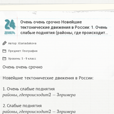
24
Очень очень срочно Новейшие
тектонические движения в России: 1. Очень
слабые поднятия (районы, где происходит…
ДЕКАБРЬ
Автор:
illariadakova
Предмет:
География
Уровень:
5 - 9 класс
Очень очень срочно
Новейшие тектонические движения в России:
1. Очень слабые поднятия
р
а
й
о
н
ы
,
г
д
е
п
р
о
и
с
х
о
д
и
т
2
−
3
п
р
и
м
е
р
а
р
а
й
о
н
ы
г
д
е
п
р
о
и
с
х
о
д
и
т
п
р
и
м
е
р
а
2. Слабые поднятия
р
а
й
о
н
ы
,
г
д
е
п
р
о
и
с
х
о
д
и
т
2
−
3
п
р
и
м
е
р
а
р
а
й
о
н
ы
г
д
е
п
р
о
и
с
х
о
д
и
т
п
р
и
м
е
р
а