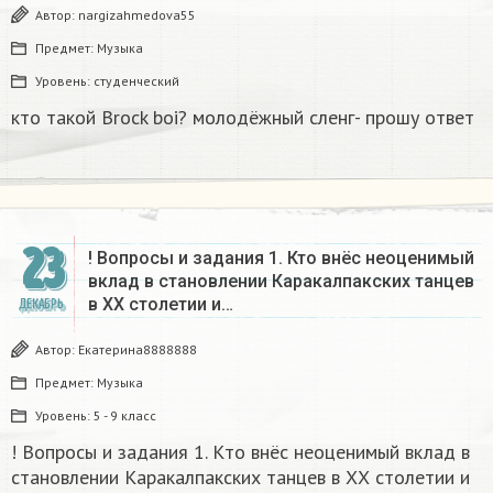
Автор:
nargizahmedova55
Предмет:
Музыка
Уровень:
студенческий
кто такой Brock boi? молодёжный сленг- прошу ответ​
23
! Вопросы и задания 1. Кто внёс неоценимый
вклад в становлении Каракалпакских танцев
в ХХ столетии и…
ДЕКАБРЬ
Автор:
Екатерина8888888
Предмет:
Музыка
Уровень:
5 - 9 класс
! Вопросы и задания 1. Кто внёс неоценимый вклад в
становлении Каракалпакских танцев в ХХ столетии и