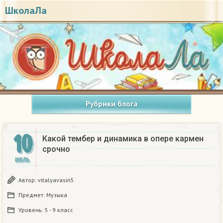
ШколаЛа
Рубрики блога
10
Какой тембер и динамика в опере кармен
срочно
ИЮЛЬ
Автор:
vitalyavasin5
Предмет:
Музыка
Уровень:
5 - 9 класс