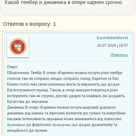
Какой тембер и динамика в опере кармен срочно
Ответов к вопросу: 1
barmikdarklevel
10.07.2024 | 18:57
Ответить
Ответ:
Объяснение: Тембр: В опері «Кармен» можна почути різні тембри
голосів, такі як сопрано, меццо-сопрано, тенор, баритон та бас.
Кожен голос має свою унікальну якість та виразність, що додає
багатогранності музиці. Також, в опері використовуються різні
інструменти, такі як струнні, духові, ударні та клавішні, які додають
багатства до звучання.
Динаміка: В опері «Кармен» можна почути широкий діапазон
динаміки, від ніжних та ліричних моментів до гучних та енергійних
пасажів. Інтенсивність звучання може змінюватися від піаніссімо
д
у
ж
е
т
и
х
о
д
у
ж
е
г
у
ч
н
о
до фортіссімо
, що додає драматизму та
д
у
ж
е
т
и
х
о
д
у
ж
е
г
у
ч
н
о
емоційності до музики.