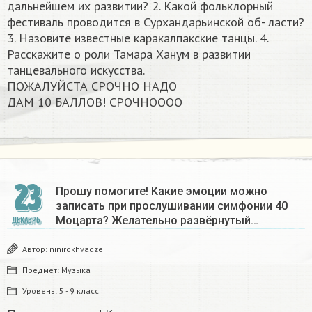
дальнейшем их развитии? 2. Какой фольклорный
фестиваль проводится в Сурхандарьинской об- ласти?
3. Назовите известные каракалпакские танцы. 4.
Расскажите о роли Тамара Ханум в развитии
танцевального искусства.
ПОЖАЛУЙСТА СРОЧНО НАДО
ДАМ 10 БАЛЛОВ! СРОЧНОООО​
23
Прошу помогите! Какие эмоции можно
записать при прослушивании симфонии 40
Моцарта? Желательно развёрнутый…
ДЕКАБРЬ
Автор:
ninirokhvadze
Предмет:
Музыка
Уровень:
5 - 9 класс