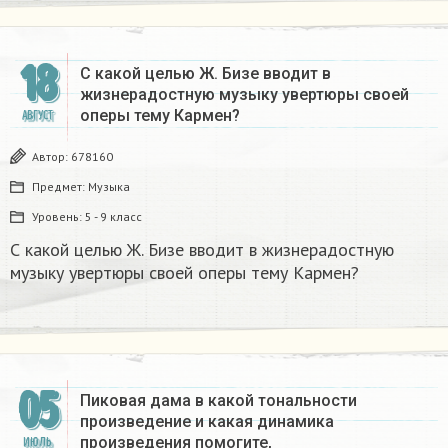
18
С какой целью Ж. Бизе вводит в
жизнерадостную музыку увертюры своей
оперы тему Кармен?
АВГУСТ
Автор:
678160
Предмет:
Музыка
Уровень:
5 - 9 класс
С какой целью Ж. Бизе вводит в жизнерадостную
музыку увертюры своей оперы тему Кармен?
05
Пиковая дама в какой тональности
произведение и какая динамика
произведения помогите,
ИЮЛЬ