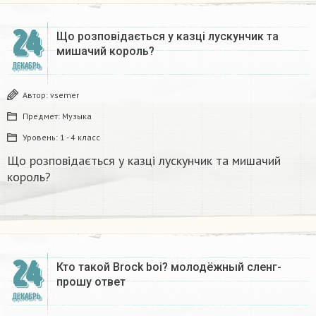
24
Що розповідається у казці лускунчик та
мишачий король?
ДЕКАБРЬ
Автор:
vsemer
Предмет:
Музыка
Уровень:
1 - 4 класс
Що розповідається у казці лускунчик та мишачий
король?
24
Кто такой Brock boi? молодёжный сленг-
прошу ответ​
ДЕКАБРЬ