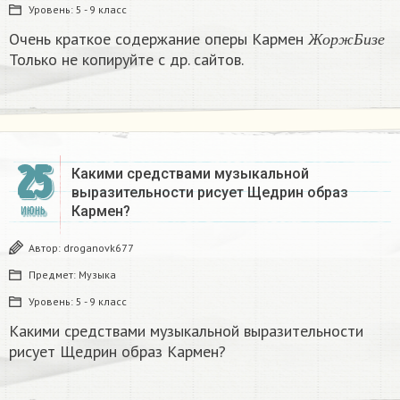
Уровень:
5 - 9 класс
Ж
о
р
ж
Б
и
з
е
Очень краткое содержание оперы Кармен
Ж
о
р
ж
Б
и
з
е
Только не копируйте с др. сайтов.
25
Какими средствами музыкальной
выразительности рисует Щедрин образ
Кармен?
ИЮНЬ
Автор:
droganovk677
Предмет:
Музыка
Уровень:
5 - 9 класс
Какими средствами музыкальной выразительности
рисует Щедрин образ Кармен?