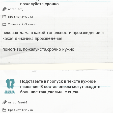
пожалуйста,срочно…
Автор:
bhfj
Предмет:
Музыка
Уровень:
5 - 9 класс
пиковая дама в какой тональности произведение и
какая динамика произведения
помогите, пожалуйста,срочно нужно.
17
Подставьте в пропуск в тексте нужное
название. В состав оперы могут входить
большие танцевальные сцены….
ДЕКАБРЬ
Автор:
faze62
Предмет:
Музыка