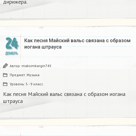
дирижера.​
24
Как песня Майский вальс связана с образом
иогана штрауса
ДЕКАБРЬ
Автор:
maksimkargin745
Предмет:
Музыка
Уровень:
5 - 9 класс
Как песня Майский вальс связана с образом иогана
штрауса