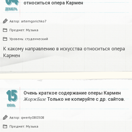
относиться опера Кармен
ДЕКАБРЬ
Автор:
artemgorichko7
Предмет:
Музыка
Уровень:
студенческий
К какому направлению в искусства относиться опера
Кармен
15
Очень краткое содержание оперы Кармен
Ж
о
р
ж
Б
и
з
е
Только не копируйте с др. сайтов.
Ж
о
р
ж
Б
и
з
е
ИЮНЬ
Автор:
qwerty080308
Предмет:
Музыка