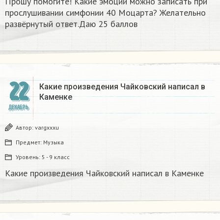
Прошу помогите! Какие эмоции можно записать при
прослушивании симфонии 40 Моцарта? Желательно
развёрнутый ответ.Даю 25 баллов​
22
Какие произведения Чайковский написал в
Каменке
ДЕКАБРЬ
Автор:
vargxxxu
Предмет:
Музыка
Уровень:
5 - 9 класс
Какие произведения Чайковский написал в Каменке