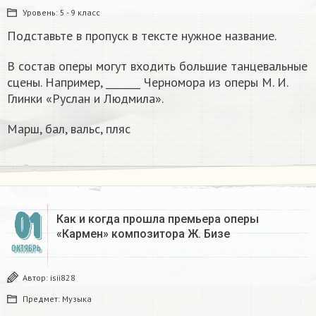
Уровень:
5 - 9 класс
Подставьте в пропуск в тексте нужное название.
В состав оперы могут входить большие танцевальные
сцены. Например, _______ Черномора из оперы М. И.
Глинки «Руслан и Людмила».
Марш, бал, вальс, пляс
01
Как и когда прошла премьера оперы
«Кармен» композитора Ж. Бизе
ОКТЯБРЬ
Автор:
isii828
Предмет:
Музыка