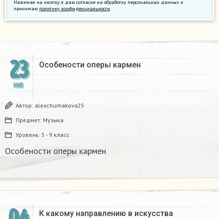
Нажимая на кнопку я даю согласие на обработку персональных данных и
принимаю
политику конфиденциальности
.
23
Особености оперы кармен
МАЙ
Автор:
alexchumakova25
Предмет:
Музыка
Уровень:
5 - 9 класс
Особености оперы кармен
04
К какому направлению в искусства