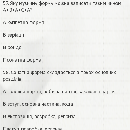
57. Яку музичну форму можна записати таким чином:
А+В+А+С+А?
А куплетна форма
Б варіації
В рондо
Г сонатна форма
58. Сонатна форма складається з трьох основних
розділів:
А головна партія, побічна партія, заключна партія
Б вступ, основна частина, кода
В експозиція, розробка, реприза
Г вступ, розробка, реприза