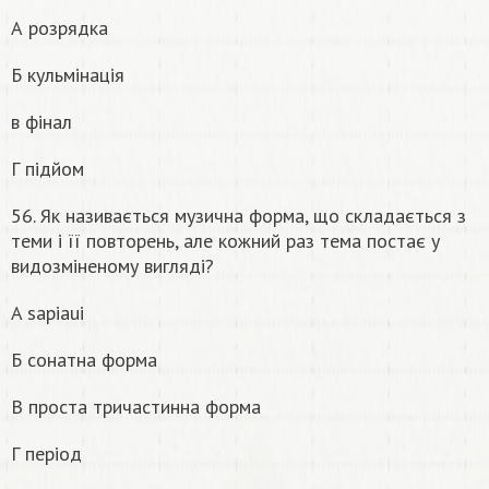
А розрядка
Б кульмінація
в фінал
Г підйом
56. Як називається музична форма, що складається з
теми і її повторень, але кожний раз тема постає у
видозміненому вигляді?
A sapiaui
Б сонатна форма
В проста тричастинна форма
Г період