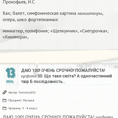
Прокофьев, И.С.
м
и
н
и
а
т
ю
р
ы
Бах; балет, симфоническая картина
,
м
и
н
и
а
т
ю
р
ы
опера, цикл фортепианных
миниатюр, полифония; «Щелкунчик», «Снегурочка»,
«Кикимора»,
13
ДАЮ 100! ОЧЕНЬ СРОЧНО! ПОЖАЛУЙСТА!
щ
е
ф
о
т
о
50. Що таке сюїта? А одночастинний
щ
е
ф
о
т
о
твір Б послідовність…
ИЮНЬ
Автор:
VsevolodCh
Предмет:
Музыка
Уровень:
5 - 9 класс
щ
е
ф
о
т
о
ДАЮ 100! ОЧЕНЬ СРОЧНО! ПОЖАЛУЙСТА!