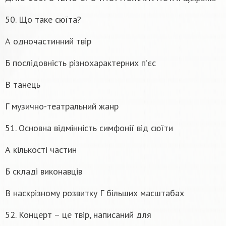
щ
е
ф
о
т
о
50. Що таке сюїта?
А одночастинний твір
Б послідовність різнохарактерних п’єс
В танець
Г музично-театральний жанр
51. Основна відмінність симфонії від сюїти
А кількості частин
Б складі виконавців
В наскрізному розвитку Г більших масштабах
52. Концерт – це твір, написаний для