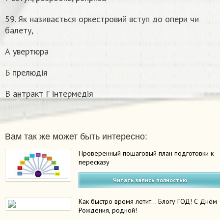
59. Як називається оркестровий вступ до опери чи
балету,
А увертюра
Б прелюдія
В антракт Г інтермедія
Вам так же может быть интересно:
Проверенный пошаговый план подготовки к
пересказу
Читать запись полностью
Как быстро время летит… Блогу ГОД! С Днём
Рождения, родной!