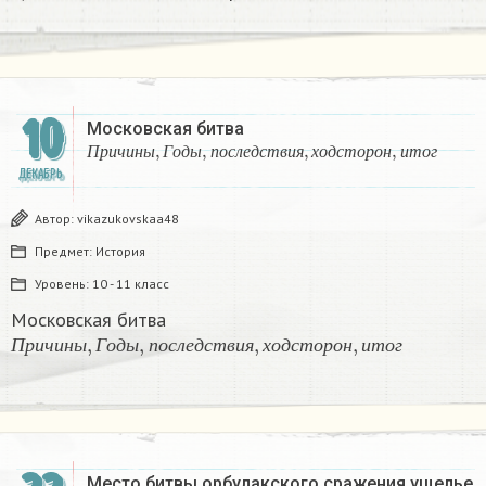
10
Московская битва
П
р
и
ч
и
н
ы
,
Г
о
д
ы
,
п
о
с
л
е
д
с
т
в
и
я
,
х
о
д
с
т
о
р
о
н
,
и
т
о
г
П
р
и
ч
и
н
ы
Г
о
д
ы
п
о
с
л
е
д
с
т
в
и
я
х
о
д
с
т
о
р
о
н
и
т
о
г
ДЕКАБРЬ
Автор:
vikazukovskaa48
Предмет:
История
Уровень:
10 - 11 класс
Московская битва
П
р
и
ч
и
н
ы
,
Г
о
д
ы
,
п
о
с
л
е
д
с
т
в
и
я
,
х
о
д
с
т
о
р
о
н
,
и
т
о
г
П
р
и
ч
и
н
ы
Г
о
д
ы
п
о
с
л
е
д
с
т
в
и
я
х
о
д
с
т
о
р
о
н
и
т
о
г
Место битвы орбулакского сражения ущелье