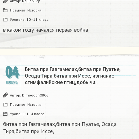
Автор:
маша312р
Предмет:
История
Уровень:
10 - 11 класс
в каком году начался первая война​
04
Битва при Гавгамелах,битва при Пуатье,
Осада Тира,битва при Иссе, изгнание
стимфалийские птиц,добычи…
НОЯБРЬ
Автор:
Dimoooon0806
Предмет:
История
Уровень:
1 - 4 класс
битва при Гавгамелах,битва при Пуатье, Осада
Тира,битва при Иссе,