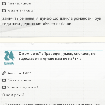
Предмет:
История
Уровень:
5 - 9 класс
закінчіть речення: я думаю що данила романович був
видатним державним діячем оскільки.
24
О ком речь? «Праведен, умен, спокоен, не
тщеславен и лучше нам не найти!»
ДЕКАБРЬ
Автор:
morl15867
Предмет:
История
Уровень:
студенческий
О ком речь?
«Праведен, умен, спокоен, не тщеславен и лучше нам