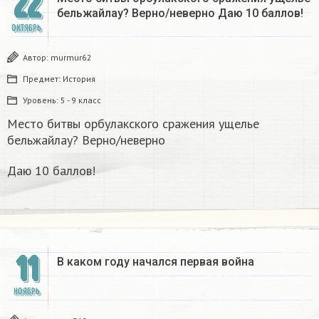
22
бельжайлау? Верно/неверно Даю 10 баллов!
ОКТЯБРЬ
Автор:
murmur62
Предмет:
История
Уровень:
5 - 9 класс
Место битвы орбулакского сражения ущелье
бельжайлау? Верно/неверно
Даю 10 баллов!
11
В каком году начался первая война​
НОЯБРЬ