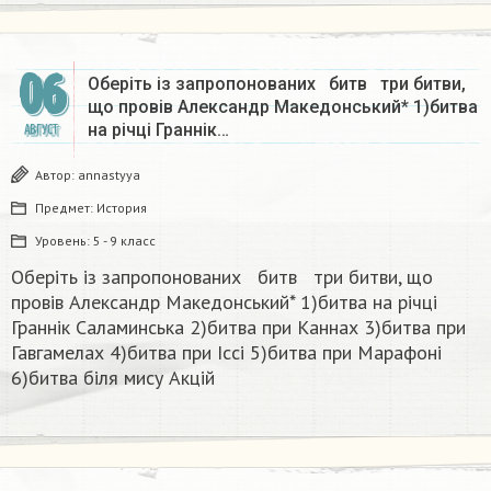
06
Оберіть із запропонованих битв три битви,
що провів Александр Македонський* 1)битва
на річці Граннік…
АВГУСТ
Автор:
annastyya
Предмет:
История
Уровень:
5 - 9 класс
Оберіть із запропонованих битв три битви, що
провів Александр Македонський* 1)битва на річці
Граннік Саламинська 2)битва при Каннах 3)битва при
Гавгамелах 4)битва при Іссі 5)битва при Марафоні
6)битва біля мису Акцій ​