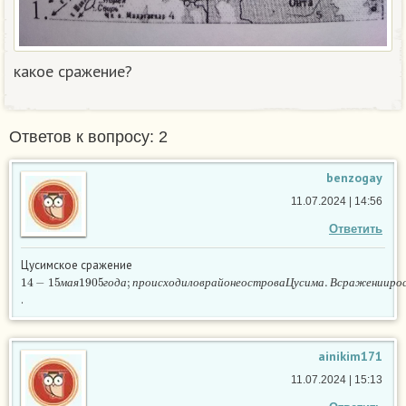
какое сражение?
Ответов к вопросу: 2
benzogay
11.07.2024 | 14:56
Ответить
Цусимское сражение
14
−
15
м
а
я
1905
г
о
д
а
;
п
р
о
и
с
х
о
д
и
л
о
в
р
а
й
о
н
е
о
с
т
р
о
в
а
Ц
у
с
и
м
а
.
В
с
р
а
ж
е
н
и
и
р
о
м
а
я
г
о
д
а
п
р
о
и
с
х
о
д
и
л
о
в
р
а
й
о
н
е
о
с
т
р
о
в
а
Ц
у
с
и
м
а
В
с
р
а
ж
е
н
и
и
р
о
.
ainikim171
11.07.2024 | 15:13