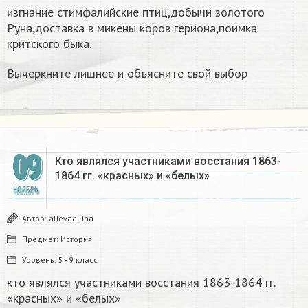
изгнание стимфалийские птиц,добычи золотого
Руна,доставка в микены коров гериона,поимка
критского быка.
Вычеркните лишнее и объясните свой выбор ​
09
Кто являлся участниками восстания 1863-
1864 гг. «красных» и «белых»
НОЯБРЬ
Автор:
alievaailina
Предмет:
История
Уровень:
5 - 9 класс
кто являлся участниками восстания 1863-1864 гг.
«красных» и «белых»