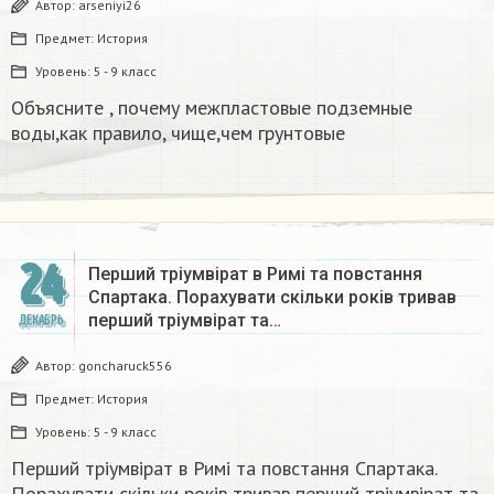
Автор:
arseniyi26
Предмет:
История
Уровень:
5 - 9 класс
Объясните , почему межпластовые подземные
воды,как правило, чище,чем грунтовые​
24
Перший тріумвірат в Римі та повстання
Спартака. Порахувати скільки років тривав
перший тріумвірат та…
ДЕКАБРЬ
Автор:
goncharuck556
Предмет:
История
Уровень:
5 - 9 класс
Перший тріумвірат в Римі та повстання Спартака.
Порахувати скільки років тривав перший тріумвірат та