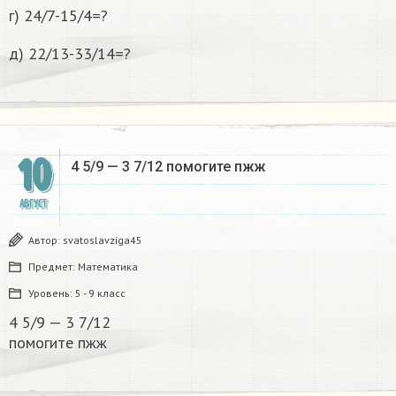
г) 24/7-15/4=?
д) 22/13-33/14=?
10
4 5/9 — 3 7/12 помогите пжж​
АВГУСТ
Автор:
svatoslavziga45
Предмет:
Математика
Уровень:
5 - 9 класс
4 5/9 — 3 7/12
помогите пжж​