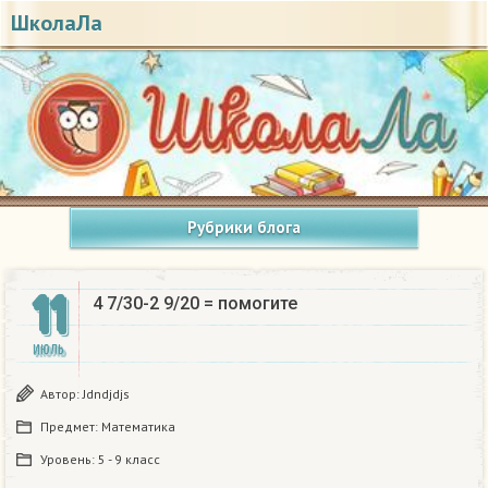
ШколаЛа
Рубрики блога
11
4 7/30-2 9/20 = помогите
ИЮЛЬ
Автор:
Jdndjdjs
Предмет:
Математика
Уровень:
5 - 9 класс