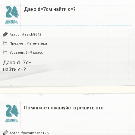
24
Дано d=7см найти с=?​
ДЕКАБРЬ
Автор:
vlasich8642
Предмет:
Математика
Уровень:
5 - 9 класс
Дано d=7см
найти с=?​
24
Помогите пожалуйста решить это
ДЕКАБРЬ
Автор:
fikovamasha123