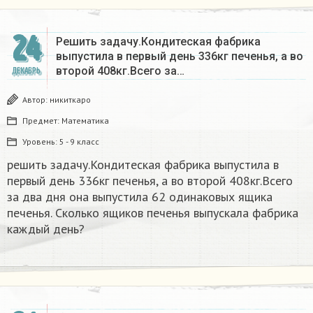
24
Решить задачу.Кондитеская фабрика
выпустила в первый день 336кг печенья, а во
второй 408кг.Всего за…
ДЕКАБРЬ
Автор:
никиткаро
Предмет:
Математика
Уровень:
5 - 9 класс
решить задачу.Кондитеская фабрика выпустила в
первый день 336кг печенья, а во второй 408кг.Всего
за два дня она выпустила 62 одинаковых ящика
печенья. Сколько ящиков печенья выпускала фабрика
каждый день?
х
+
2
9
х
–