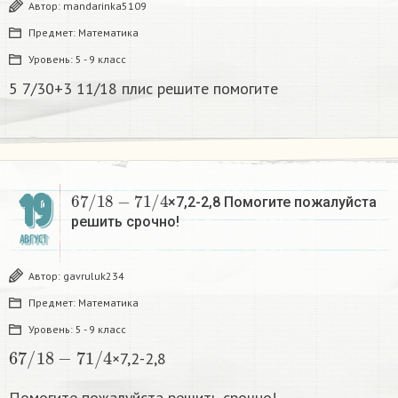
Автор:
mandarinka5109
Предмет:
Математика
Уровень:
5 - 9 класс
5 7/30+3 11/18 плис решите помогите
6
7
/
18
−
7
1
/
4
19
×7,2-2,8 Помогите пожалуйста
решить срочно!
АВГУСТ
Автор:
gavruluk234
Предмет:
Математика
Уровень:
5 - 9 класс
6
7
/
18
−
7
1
/
4
×7,2-2,8
Помогите пожалуйста решить срочно!