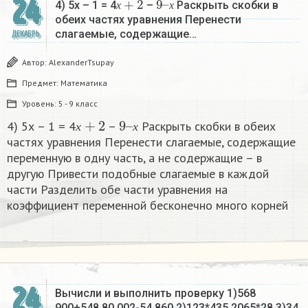
24
4) 5х – 1 = 4
–
Раскрыть скобки в
х
х
обеих частях уравнения Перенести
слагаемые, содержащие…
ДЕКАБРЬ
Автор:
AlexanderTsupay
Предмет:
Математика
Уровень:
5 - 9 класс
х
+
2
9
х
–
4) 5х – 1 = 4
–
Раскрыть скобки в обеих
х
х
частях уравнения Перенести слагаемые, содержащие
переменную в одну часть, а не содержащие – в
другую Привести подобные слагаемые в каждой
части Разделить обе части уравнения на
коэффициент переменной бесконечно много корней​
24
Вычисли и выполнить проверку 1)568
900+548 80 002-54 860 2)123*435 2065*28 3)34