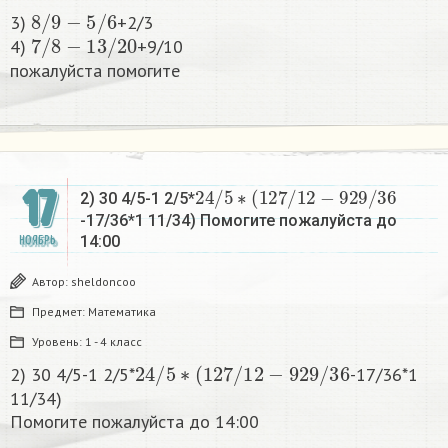
8
/
9
−
5
/
6
3)
+2/3
7
/
8
−
13
/
20
4)
+9/10
пожалуйста помогите​
2
4
/
5
∗
(
12
7
/
12
−
9
29
/
36
17
2) 30 4/5-1 2/5*
-17/36*1 11/34) Помогите пожалуйста до
14:00​
НОЯБРЬ
Автор:
sheldoncoo
Предмет:
Математика
Уровень:
1 - 4 класс
2
4
/
5
∗
(
12
7
/
12
−
9
29
/
36
2) 30 4/5-1 2/5*
-17/36*1
11/34)
Помогите пожалуйста до 14:00​