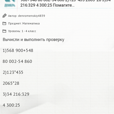
216:329 4 300:25 Помагите…
ДЕКАБРЬ
Автор:
denromenskiy4839
Предмет:
Математика
Уровень:
1 - 4 класс
Вычисли и выполнить проверку
1)568 900+548
80 002-54 860
2)123*435
2065*28
3)34 216:329
4 300:25