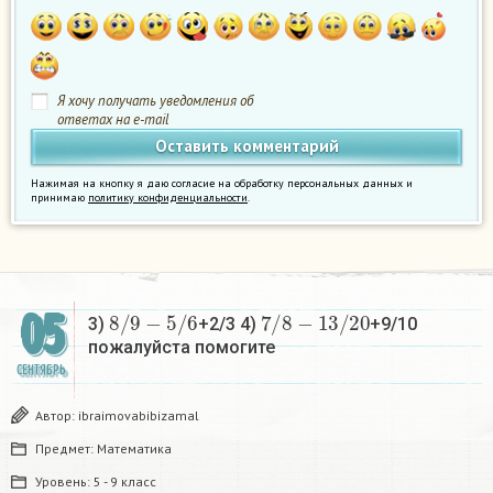
Я хочу получать уведомления об
ответах на e-mail
Нажимая на кнопку я даю согласие на обработку персональных данных и
принимаю
политику конфиденциальности
.
8
/
9
−
5
/
6
7
/
8
−
13
/
20
05
3)
+2/3 4)
+9/10
пожалуйста помогите​
СЕНТЯБРЬ
Автор:
ibraimovabibizamal
Предмет:
Математика
Уровень:
5 - 9 класс