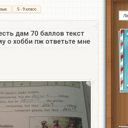
язык
5 - 9 класс
есть дам 70 баллов текст
у о хобби пж ответьте мне