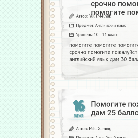
срочно помо
помогите по
Автор:
YuliaMelnuk
Предмет:
Английский язык
Уровень:
10 - 11 класс
помогите помогите помогит
срочно помогите пожалуйст
английский язык дам 30 балл
16
Помогите по
дам 25 балл
АВГУСТ
Автор:
MihaGaming
Предмет:
Английский язык