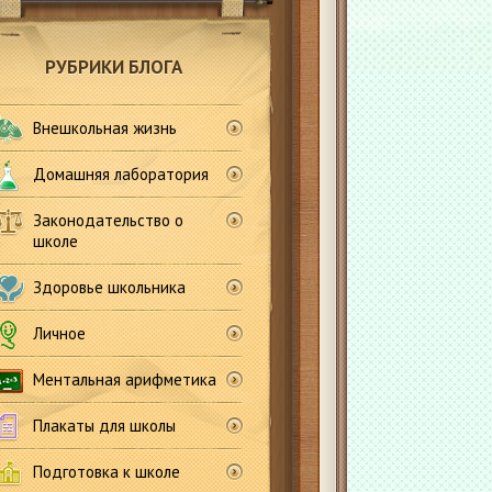
РУБРИКИ БЛОГА
Внешкольная жизнь
Домашняя лаборатория
Законодательство о
школе
Здоровье школьника
Личное
Ментальная арифметика
Плакаты для школы
Подготовка к школе