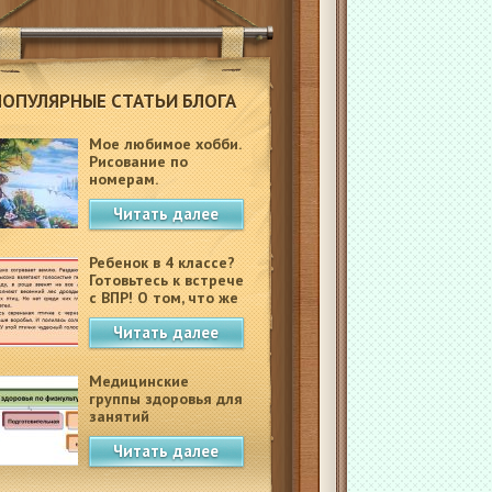
ПОПУЛЯРНЫЕ СТАТЬИ БЛОГА
Мое любимое хобби.
Рисование по
номерам.
Читать далее
Ребенок в 4 классе?
Готовьтесь к встрече
с ВПР! О том, что же
это такое.
Читать далее
Медицинские
группы здоровья для
занятий
физкультурой в
Читать далее
школе