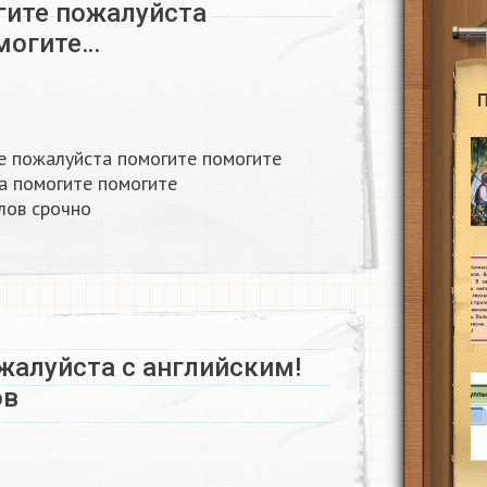
гите пожалуйста
могите…
е пожалуйста помогите помогите
а помогите помогите
ов срочно ​
жалуйста с английским!
ов