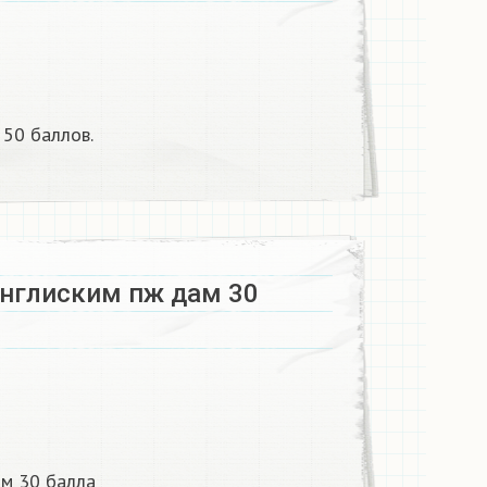
50 баллов.​
англиским пж дам 30
ам 30 балла