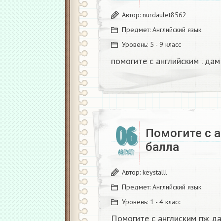
Автор:
nurdaulet8562
Предмет:
Английский язык
Уровень:
5 - 9 класс
помогите с английским . дам 
06
Помогите с 
балла
АВГУСТ
Автор:
keystalll
Предмет:
Английский язык
Уровень:
1 - 4 класс
Помогите с англиским пж д