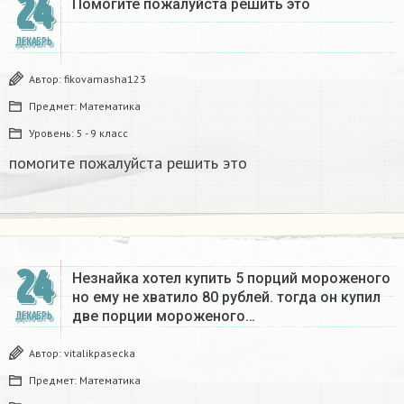
24
Помогите пожалуйста решить это
ДЕКАБРЬ
Автор:
fikovamasha123
Предмет:
Математика
Уровень:
5 - 9 класс
помогите пожалуйста решить это
24
Незнайка хотел купить 5 порций мороженого
но ему не хватило 80 рублей. тогда он купил
две порции мороженого…
ДЕКАБРЬ
Автор:
vitalikpasecka
Предмет:
Математика