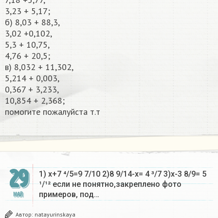
3,23 + 5,17;
б) 8,03 + 88,3,
3,02 +0,102,
5,3 + 10,75,
4,76 + 20,5;
в) 8,032 + 11,302,
5,214 + 0,003,
0,367 + 3,233,
10,854 + 2,368;
помогите пожалуйста т.т​
29
1) х+7 ⁴/5=9 7/10 2)8 9/14-х= 4 ³/7 3)х-3 8/9= 5
¹/¹² если не понятно,закреплено фото
примеров, под…
МАЙ
Автор:
natayurinskaya