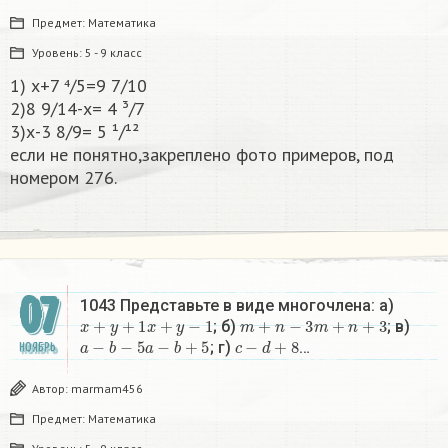
Предмет:
Математика
Уровень:
5 - 9 класс
1) х+7 ⁴/5=9 7/10
2)8 9/14-х= 4 ³/7
3)х-3 8/9= 5 ¹/¹²
если не понятно,закреплено фото примеров, под
номером 276.​
07
1043 Представьте в виде многочлена: a)
x
+
y
+
1
x
+
y
−
1
m
+
n
−
3
m
+
n
+
3
; б)
; в)
a
−
b
−
5
a
−
b
+
5
c
−
d
+
8
; г)
…
НОЯБРЬ
Автор:
marmam456
Предмет:
Математика