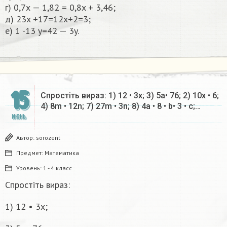
г) 0,7х — 1,82 = 0,8x + 3,46;
д) 23x +17=12x+2=3;
e) 1 -13 y=42 — 3y.​
15
Спростіть вираз: 1) 12 • 3х; 3) 5а• 76; 2) 10х • 6;
4) 8m • 12n; 7) 27m • 3n; 8) 4a • 8 • b• 3 • c;…
ИЮНЬ
Автор:
sorozent
Предмет:
Математика
Уровень:
1 - 4 класс
Спростіть вираз:
1) 12 • 3х;