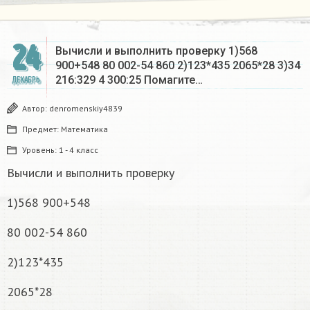
24
Вычисли и выполнить проверку 1)568
900+548 80 002-54 860 2)123*435 2065*28 3)34
216:329 4 300:25 Помагите…
ДЕКАБРЬ
Автор:
denromenskiy4839
Предмет:
Математика
Уровень:
1 - 4 класс
Вычисли и выполнить проверку
1)568 900+548
80 002-54 860
2)123*435
2065*28