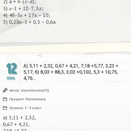
2) a +
);
х
1
–
12
–
7
,
5
x
3)
+
;
6
5
–
х
х
4) 4
+ 17х – 10;
3
1
a
–
х
5) 0,2
+ 0,3 – 0,6а
12
A) 5,11 + 2,32, 0,67 + 4,21, 7,18 +5,77, 3,23 +
5,17; б) 8,03 + 88,3, 3,02 +0,102, 5,3 + 10,75,
4,76…
ИЮНЬ
Автор:
stasenkosona201
Предмет:
Математика
Уровень:
5 - 9 класс
a) 5,11 + 2,32,
0,67 + 4,21,
7,18 +5,77,