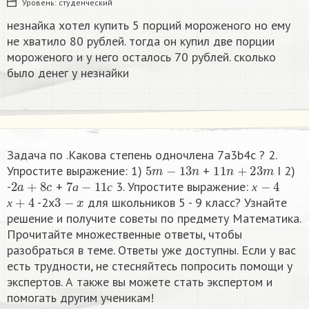
Уровень:
студенческий
незнайка хотел купить 5 порций мороженого но ему
не хватило 80 рублей. тогда он купил две порции
мороженого и у него осталось 70 рублей. сколько
было денег у незнайки
Задача по .Какова степень одночлена 7a3b4c ? 2.
5
m
−
13
n
11
n
+
23
m
Упростите выражение: 1)
+
I 2)
2
a
+
8
c
7
а
−
11
с
х
−
4
-
+
3. Упростите выражение:
х
+
4
3
−
x
а
с
х
-2x
​ для школьников 5 - 9 класс? Узнайте
х
решение и получите советы по предмету Математика.
Прочитайте множественные ответы, чтобы
разобраться в теме. Ответы уже доступны. Если у вас
есть трудности, не стесняйтесь попросить помощи у
экспертов. А также вы можете стать экспертом и
помогать другим ученикам!