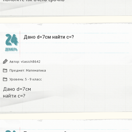
24
Дано d=7см найти с=?​
ДЕКАБРЬ
Автор:
vlasich8642
Предмет:
Математика
Уровень:
5 - 9 класс
Дано d=7см
найти с=?​