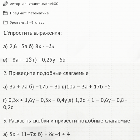
Автор:
adilzhanmuratbek00
Предмет:
Математика
Уровень:
5 - 9 класс
1.Упростить выражения:
–
2
а
а) 2,6 · 5а б) 8х ·
а
–
12
в) –8а ·
г) –0,25у · 6b
2. Приведите подобные слагаемые
а) 3а + 7а б) –17b – 3b в)10a – 3a + 17b –5
г) 0,3x + 1,6y – 0,3x – 0,4y д) 1,2c + 1 – 0,6y – 0,8–
0,2c
3. Раскрыть скобки и привести подобные слагаемые
11
7
x
–
8
4
c
–
а) 5x +
б) –
+ 4