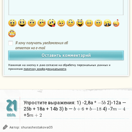
Я хочу получать уведомления об
ответах на e-mail
Нажимая на кнопку я даю согласие на обработку персональных данных и
принимаю
политику конфиденциальности
.
21
−
5
b
Упростите выражения: 1) -2,8а *
2)-12а —
b
+
6
b
18
—
m
−
4
25b + 18a + 14b 3) b —
+
4) -7
m
+
2
+5
ИЮЛЬ
Автор:
shurashestakova03