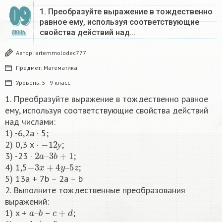
09
1. Преобразуйте выражение в тождественно
равное ему, используя соответствующие
свойства действий над…
ИЮНЬ
Автор:
artemmolodec777
Предмет:
Математика
Уровень:
5 - 9 класс
1. Преобразуйте выражение в тождественно равное
ему, используя соответствующие свойства действий
над числами:
1) -6,2a · 5;
−
12
у
2) 0,3 х ·
;
2
a
–
3
b
+
1
у
3) -23 ·
;
−
3
x
+
4
y
–
5
z
4) 1,5
;
5) 13a + 7b – 2a – b
2. Выполните тождественные преобразования
выражений:
a
b
–
c
+
d
1) x +
–
;
b
d
–
(
c
–