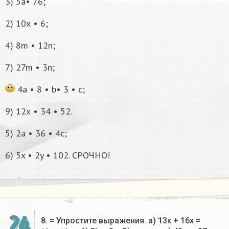
3) 5а• 76;
2) 10х • 6;
4) 8m • 12n;
7) 27m • 3n;
4a • 8 • b• 3 • c;
9) 12х • 34 • 52.
5) 2a • 36 • 4c;
6) 5x • 2y • 102. СРОЧНО!
24
8. = Упростите выражения. a) 13x + 16x =
13
+
16