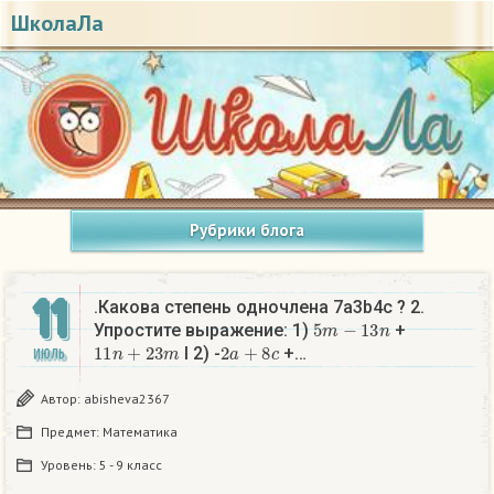
ШколаЛа
Рубрики блога
11
.Какова степень одночлена 7a3b4c ? 2.
5
m
−
13
n
Упростите выражение: 1)
+
11
n
+
23
m
2
a
+
8
c
I 2) -
+…
ИЮЛЬ
Автор:
abisheva2367
Предмет:
Математика
Уровень:
5 - 9 класс