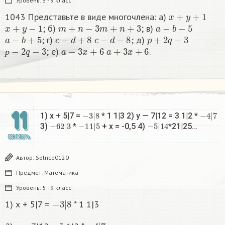
Уровень:
5 - 9 класс
x
+
y
+
1
1043 Представьте в виде многочлена: a)
x
+
y
−
1
m
+
n
−
3
m
+
n
+
3
a
−
b
−
5
; б)
; в)
a
−
b
+
5
c
−
d
+
8
c
−
d
−
8
p
+
2
q
−
3
; г)
; д)
р
−
2
q
−
3
a
−
3
x
+
6
a
+
3
x
+
6
; e)
.​
р
11
−
3
|
8
−
4
|
7
1) х + 5|7 =
* 1 1|3 2) у — 7|12 = 3 1|2 *
−
6
2
|
3
−
1
1
|
5
−
5
|
14
3)
*
+ х = -0,5 4)
*21|25…
СЕНТЯБРЬ
Автор:
Solnce0120
Предмет:
Математика
Уровень:
5 - 9 класс
−
3
|
8
1) х + 5|7 =
* 1 1|3
−
4
|
7