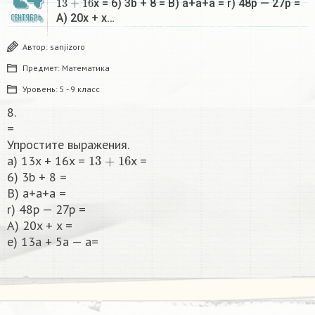
x = 6) 3b + 8 = B) a+a+a = r) 48p — 27p =
A) 20x + x…
СЕНТЯБРЬ
Автор:
sanjizoro
Предмет:
Математика
Уровень:
5 - 9 класс
8.
=
Упростите выражения.
13
+
16
a) 13x + 16x =
x =
6) 3b + 8 =
B) a+a+a =
r) 48p — 27p =
A) 20x + x =
e) 13a + 5a — a=​