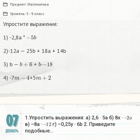
Предмет:
Математика
Уровень:
5 - 9 класс
Упростите выражения:
−
5
b
1) -2,8а *
2)-12а — 25b + 18a + 14b
b
+
6
b
—
18
3) b —
+
m
−
4
m
+
2
4) -7
+5
07
–
2
а
1.Упростить выражения: а) 2,6 · 5а б) 8х ·
–
12
а
в) –8а ·
г) –0,25у · 6b 2. Приведите
подобные…
ДЕКАБРЬ