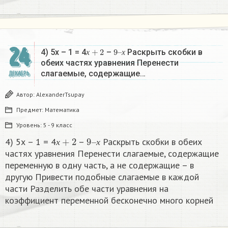
24
х
+
2
9
х
–
4) 5х – 1 = 4
–
Раскрыть скобки в
х
х
обеих частях уравнения Перенести
слагаемые, содержащие…
ДЕКАБРЬ
Автор:
AlexanderTsupay
Предмет:
Математика
Уровень:
5 - 9 класс
х
+
2
9
х
–
4) 5х – 1 = 4
–
Раскрыть скобки в обеих
х
х
частях уравнения Перенести слагаемые, содержащие
переменную в одну часть, а не содержащие – в
другую Привести подобные слагаемые в каждой
части Разделить обе части уравнения на
коэффициент переменной бесконечно много корней​