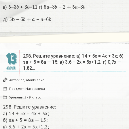
5
3
–
b
3
11
b
–
5
3
a
b
–
2
+
5
a
–
3
b
в)
+
г)
–
6
b
+
a
a
6
–
b
д) 5b –
–
13
298. Решите уравнение: a) 14 + 5x = 4x + 3x; б)
за + 5 = 8a — 15; в) 3,6 + 2х = 5x+1,2; г) 0,7х —
1,82…
АВГУСТ
Автор:
dajsdonkijaekd
Предмет:
Математика
Уровень:
5 - 9 класс
298. Решите уравнение:
a) 14 + 5x = 4x + 3x;
б) за + 5 = 8a — 15;
в) 3,6 + 2х = 5x+1,2;