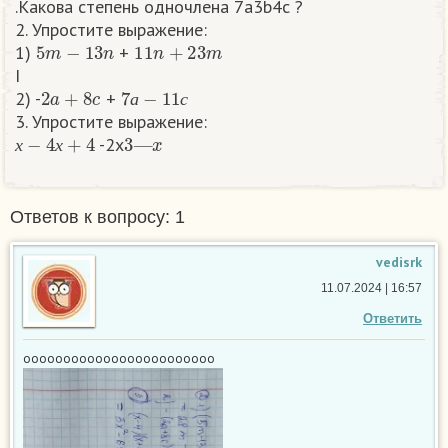
.Какова степень одночлена 7a3b4c ?
2. Упростите выражение:
5
m
−
13
n
11
n
+
23
m
1)
+
I
2
a
+
8
c
7
а
−
11
с
2) -
+
а
с
3. Упростите выражение:
х
−
4
х
+
4
3
—
x
-2x
х
х
Ответов к вопросу: 1
vedisrk
11.07.2024 | 16:57
Ответить
оооооооооооооооооооооооо