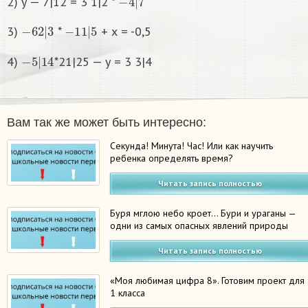
2) у — 7|12 = 3 1|2 *
−
6
2
|
3
−
1
1
|
5
3)
*
+ х = -0,5
−
5
|
14
4)
*21|25 — у = 3 3|4
Вам так же может быть интересно:
Секунда! Минута! Час! Или как научить
ребенка определять время?
Читать запись полностью
Буря мглою небо кроет… Бури и ураганы —
одни из самых опасных явлений природы
Читать запись полностью
«Моя любимая цифра 8». Готовим проект для
1 класса