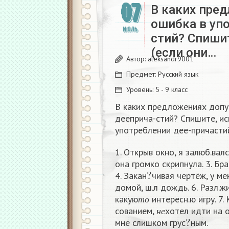
07
В каких пре
ошибка в уп
ИЮЛЬ
стий? Спиши
(если они…
Автор:
aleksandr9001
Предмет:
Русский язык
Уровень:
5 - 9 класс
В каких предложениях допу
дееприча-стий? Спишите, и
употреблении дее-причастий
1. Открыв окно, я залюб.вал
она громко скрипнула. 3. Бра
?
4. Закан
чивая чертёж, у ме
домой, ш.л дождь. 6. Разл.ж
т
о
какую
интересн.ю игру. 7. 
н
е
т
о
сованием,
хотел идти на о
?
н
е
мне слишком грус
ным.