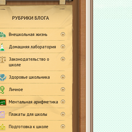
РУБРИКИ БЛОГА
Внешкольная жизнь
Домашняя лаборатория
Законодательство о
школе
Здоровье школьника
Личное
Ментальная арифметика
Плакаты для школы
Подготовка к школе