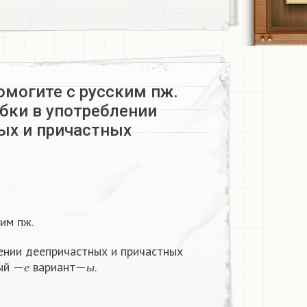
омогите с русским пж.
бки в употреблении
ых и причастных
им пж.
ении деепричастных и причастных
−
е
−
ы
ный
вариант
.
е
ы