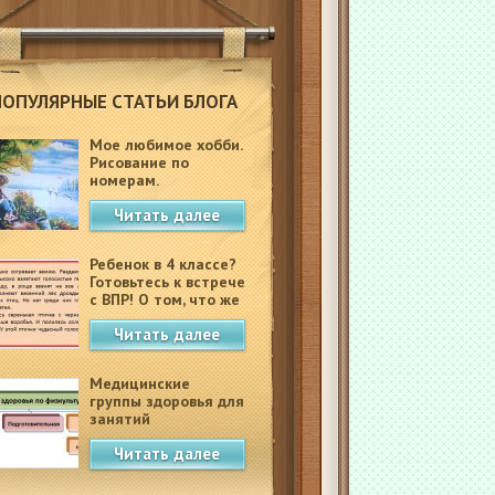
ПОПУЛЯРНЫЕ СТАТЬИ БЛОГА
Мое любимое хобби.
Рисование по
номерам.
Читать далее
Ребенок в 4 классе?
Готовьтесь к встрече
с ВПР! О том, что же
это такое.
Читать далее
Медицинские
группы здоровья для
занятий
физкультурой в
Читать далее
школе