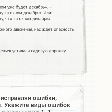
ном уже будет декабрь». —
жу за окном декабрь». Или:
у, что за окном декабрь».
жного движения, нас ждёт опасность.
ревьев устилали садовую дорожку.
 исправляя ошибки,
. Укажите виды ошибок
а
я
,
г
р
а
м
м
а
т
и
ч
е
с
к
а
я