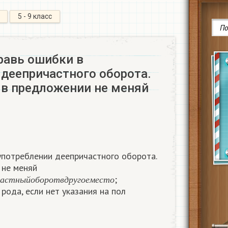
5 - 9 класс
равь ошибки в
 деепричастного оборота.
 в предложении не меняй
употреблении деепричастного оборота.
 не меняй
п
р
и
ч
а
с
т
н
ы
й
о
б
о
р
о
т
в
д
р
у
г
о
е
м
е
с
т
о
;
а
с
т
н
ы
й
о
б
о
р
о
т
в
д
р
у
г
о
е
м
е
с
т
о
рода, если нет указания на пол