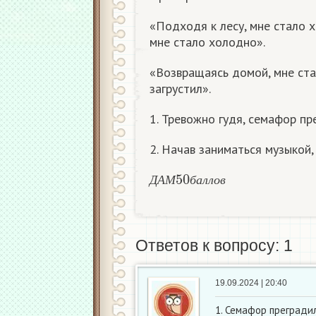
«Подходя к лесу, мне стало х
мне стало холодно».
«Возвращаясь домой, мне ста
загрустил».
1. Тревожно гудя, семафор пр
2. Начав заниматься музыкой,
Д
А
М
50
б
а
л
л
о
в
Д
А
М
б
а
л
л
о
в
Ответов к вопросу: 1
19.09.2024 | 20:40
1. Семафор прегради