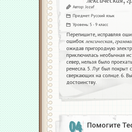
л
е
к
с
и
ч
е
с
к
а
я
г
Автор:
Jozaf
Предмет:
Русский язык
Уровень:
5 - 9 класс
Перепишите, исправляя оши
л
е
к
с
и
ч
е
с
к
а
я
,
г
р
а
ошибок
л
е
к
с
и
ч
е
с
к
а
я
г
р
а
м
м
а
ожидав пригородную электри
приключилась необычная ист
север, нельзя было проехать
ремесла. 5. Луг был покрыт
сверкающих на солнце. 6. В
достоинству.
04
Помогите Тес