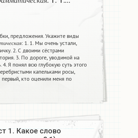
: 1. 1….
р
а
м
м
а
т
и
ч
е
с
к
а
я
бки, предложения. Укажите виды
м
м
а
т
и
ч
е
с
к
а
я
: 1. 1. Мы очень устали,
т
и
ч
е
с
к
а
я
чку. 2. С двоими сёстрами
ория. 3. По дороге, уводимой на
. 4. Я понял всю глубокую суть этого
 серебристыми капельками росы,
ы первый, кто оценили меня по
т 1. Какое слово