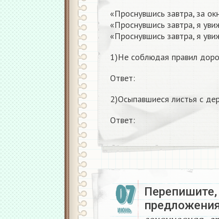
«Проснувшись завтра, за ок
«Проснувшись завтра, я уви
«Проснувшись завтра, я увиж
1)Не соблюдая правил доро
Ответ:
2)Осыпавшиеся листья с де
Ответ:
07
Перепишите,
предложения
л
е
к
с
и
ч
е
с
к
ИЮНЬ