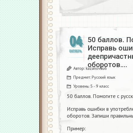
04
50 баллов. П
Исправь оши
ОКТЯБРЬ
деепричастн
оборотов….
Автор:
kazanovau6
Предмет:
Русский язык
Уровень:
5 - 9 класс
50 баллов. Помогите с русск
Исправь ошибки в употребл
оборотов. Запиши правиль
Пример: