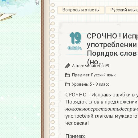
Вопросы и ответы
Русский язык
19
СРОЧНО ! Исп
употреблении
СЕНТЯБРЬ
Порядок слов
(но…
Автор:
sofiatretak99
Предмет:
Русский язык
Уровень:
5 - 9 класс
СРОЧНО ! Исправь ошибки в 
Порядок слов в предложении
н
о
м
о
ж
н
о
п
е
р
е
с
т
а
в
и
т
ь
д
е
е
н
о
м
о
ж
н
о
п
е
р
е
с
т
а
в
и
т
ь
д
е
е
п
р
и
ч
употребляй глаголы мужского 
человека!
Пример: