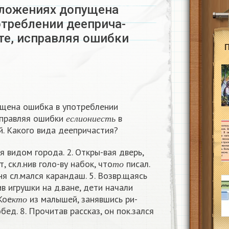
дложениях допущена
отреблении дееприча-
те, исправляя ошибки
щена ошибка в употреблении
е
с
л
и
о
н
и
е
с
т
ь
справляя ошибки
в
е
с
л
и
о
н
и
е
с
т
ь
. Какого вида деепричастия?
ся видом города. 2. Откры-вая дверь,
т
о
т, скл.нив голо-ву набок, что
писал.
т
о
ня сл.мался карандаш. 5. Возвр.щаясь
ив игрушки на д.ване, дети начали
к
т
о
Кое
из малышей, занявшись ри-
к
т
о
бед. 8. Прочитав рассказ, он пок.зался