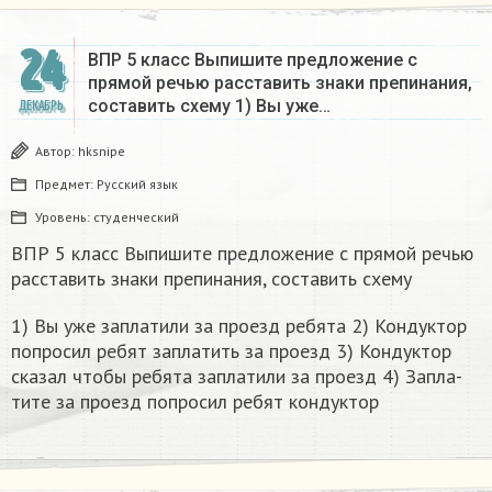
24
ВПР 5 класс Выпишите предложение с
прямой речью расставить знаки препинания,
составить схему 1) Вы уже…
ДЕКАБРЬ
Автор:
hksnipe
Предмет:
Русский язык
Уровень:
студенческий
ВПР 5 класс Выпишите предложение с прямой речью
расставить знаки препинания, составить схему
1) Вы уже за­пла­ти­ли за про­езд ре­бя­та 2) Кон­дук­тор
по­про­сил ребят за­пла­тить за про­езд 3) Кон­дук­тор
ска­зал чтобы ре­бя­та за­пла­ти­ли за про­езд 4) За­пла­
ти­те за про­езд по­про­сил ребят кон­дук­тор​