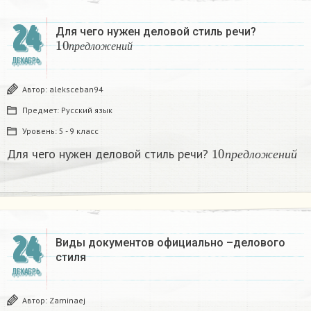
24
Для чего нужен деловой стиль речи?
10
п
р
е
д
л
о
ж
е
н
и
й
п
р
е
д
л
о
ж
е
н
и
й
ДЕКАБРЬ
Автор:
aleksceban94
Предмет:
Русский язык
Уровень:
5 - 9 класс
10
п
р
е
д
л
о
ж
е
н
и
й
Для чего нужен деловой стиль речи?
п
р
е
д
л
о
ж
е
н
и
й
24
Виды документов официально –делового
стиля
ДЕКАБРЬ
Автор:
Zaminaej