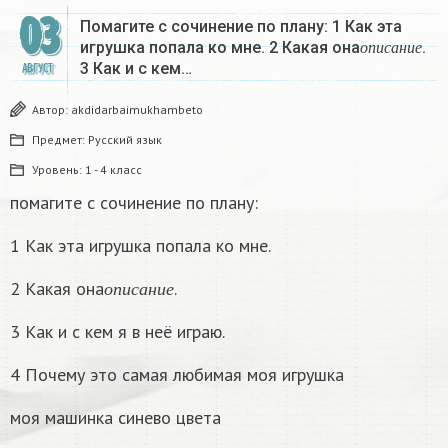
03
Помагите с сочинение по плану: 1 Как эта
о
п
и
с
а
н
и
е
игрушка попала ко мне. 2 Какая она
.
о
п
и
с
а
н
и
е
3 Как и с кем…
АВГУСТ
Автор:
akdidarbaimukhambeto
Предмет:
Русский язык
Уровень:
1 - 4 класс
помагите с сочинение по плану:
1 Как эта игрушка попала ко мне.
о
п
и
с
а
н
и
е
2 Какая она
.
о
п
и
с
а
н
и
е
3 Как и с кем я в неё играю.
4 Почему это самая любимая моя игрушка
моя машинка синево цвета