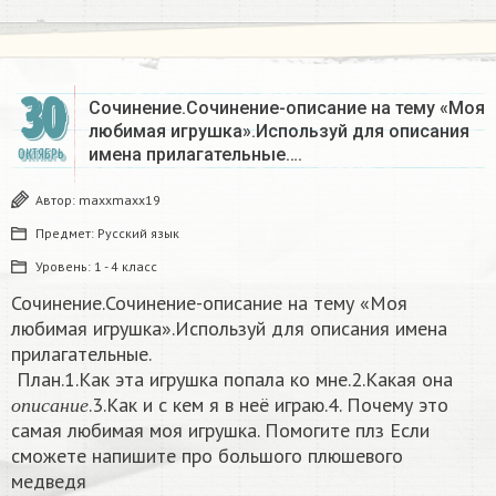
30
Сочинение.Сочинение-описание на тему «Моя
любимая игрушка».Используй для описания
имена прилагательные….
ОКТЯБРЬ
Автор:
maxxmaxx19
Предмет:
Русский язык
Уровень:
1 - 4 класс
Сочинение.Сочинение-описание на тему «Моя
любимая игрушка».Используй для описания имена
прилагательные.
План.1.Как эта игрушка попала ко мне.2.Какая она
о
п
и
с
а
н
и
е
.3.Как и с кем я в неё играю.4. Почему это
о
п
и
с
а
н
и
е
самая любимая моя игрушка. Помогите плз Если
сможете напишите про большого плюшевого
медведя