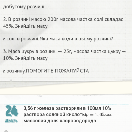
добутому розчині.
2. В розчині масою 200г масова частка солі складас
45%. Знайдіть масу
г
солі в розчині. Яка маса води в цьому розчинi?
г
3. Маса цукру в розчині — 25г, масова частка цукру —
10%. Знайдіть масу
г
розчину.ПОМОГИТЕ ПОЖАЛУЙСТА
г
24
3,56 г железа растворили в 100мл 10%
р
=
1
,
05
г
м
л
раствора соляной кислоты
.
р
г
м
л
массовая доля хлороводорода…
ДЕКАБРЬ