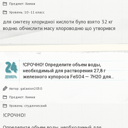
Предмет:
Химия
Уровень:
10 - 11 класс
для синтезу хлоридної кислоти було взято 32 кг
водню. обчислити масу хлороводню що утворився​
24
!СРОЧНО! Определите объем воды,
необходимый для растворения 27,8 г
железного купороса FeSO4 — 7Н2О для…
ДЕКАБРЬ
Автор:
galaxion2050
Предмет:
Химия
Уровень:
студенческий
!СРОЧНО!
Определите объем воды, необходимый для