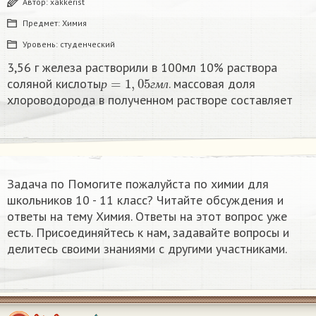
Автор:
xakkerist
Предмет:
Химия
Уровень:
студенческий
3,56 г железа растворили в 100мл 10% раствора
р
=
1
,
05
г
м
л
соляной кислоты
. массовая доля
р
г
м
л
хлороводорода в полученном растворе составляет
Задача по Помогите пожалуйста по химии для
школьников 10 - 11 класс? Читайте обсуждения и
ответы на тему Химия. Ответы на этот вопрос уже
есть. Присоединяйтесь к нам, задавайте вопросы и
делитесь своими знаниями с другими участниками.