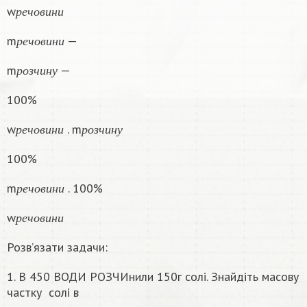
р
е
ч
о
в
и
н
и
w
р
е
ч
о
в
и
н
и
р
е
ч
о
в
и
н
и
m
—
р
е
ч
о
в
и
н
и
р
о
з
ч
и
н
у
m
—
р
о
з
ч
и
н
у
100%
р
е
ч
о
в
и
н
и
р
о
з
ч
и
н
у
w
. m
р
е
ч
о
в
и
н
и
р
о
з
ч
и
н
у
100%
р
е
ч
о
в
и
н
и
m
. 100%
р
е
ч
о
в
и
н
и
р
е
ч
о
в
и
н
и
w
р
е
ч
о
в
и
н
и
Розв’язати задачи:
1. В 450 ВОДИ РОЗЧИнили 150г солі. Знайдіть масову
частку
солі в