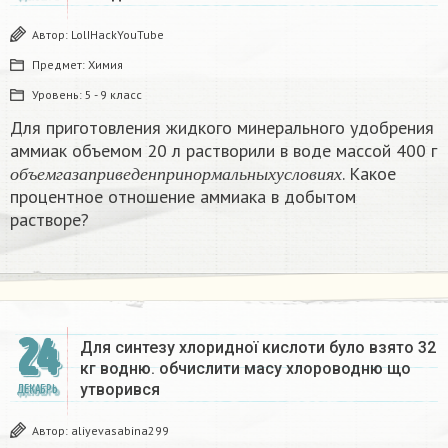
Автор:
LolIHackYouTube
Предмет:
Химия
Уровень:
5 - 9 класс
Для приготовления жидкого минерального удобрения
аммиак объемом 20 л растворили в воде массой 400 г
о
б
ъ
е
м
г
а
з
а
п
р
и
в
е
д
е
н
п
р
и
н
о
р
м
а
л
ь
н
ы
х
у
с
л
о
в
и
я
х
. Какое
о
б
ъ
е
м
г
а
з
а
п
р
и
в
е
д
е
н
п
р
и
н
о
р
м
а
л
ь
н
ы
х
у
с
л
о
в
и
я
х
процентное отношение аммиака в добытом
растворе?
24
Для синтезу хлоридної кислоти було взято 32
кг водню. обчислити масу хлороводню що
утворився​
ДЕКАБРЬ
Автор:
aliyevasabina299