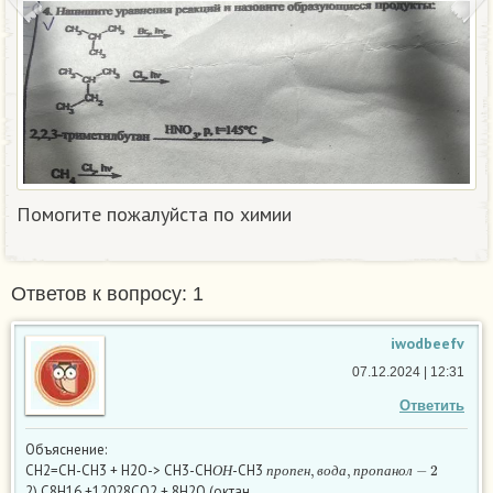
Помогите пожалуйста по химии
Ответов к вопросу: 1
iwodbeefv
07.12.2024 | 12:31
Ответить
Объяснение:
О
Н
п
р
о
п
е
н
,
в
о
д
а
,
п
р
о
п
а
н
о
л
−
2
СН2=СН-СН3 + H2O-> CH3-CH
-СН3
О
Н
п
р
о
п
е
н
в
о
д
а
п
р
о
п
а
н
о
л
2) С8Н16 +12028CO2 + 8H2O (октан,