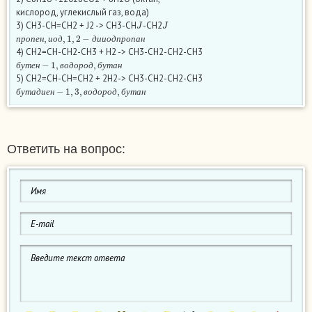
кислород, углекислый газ, вода)
J
J
3) CH3-CH=CH2 + J2 -> CH3-CH
-CH2
п
р
о
п
е
н
,
и
о
д
,
1
,
2
−
д
и
и
о
д
п
р
о
п
а
н
п
р
о
п
е
н
и
о
д
д
и
и
о
д
п
р
о
п
а
н
4) СН2=СН-СН2-CH3 + H2 -> СН3-СН2-СН2-СН3
б
у
т
е
н
−
1
,
в
о
д
о
р
о
д
,
б
у
т
а
н
б
у
т
е
н
в
о
д
о
р
о
д
б
у
т
а
н
5) СН2=СН-СН=CH2 + 2H2-> CH3-CH2-CH2-CH3
б
у
т
а
д
и
е
н
−
1
,
3
,
в
о
д
о
р
о
д
,
б
у
т
а
н
б
у
т
а
д
и
е
н
в
о
д
о
р
о
д
б
у
т
а
н
Ответить на вопрос: