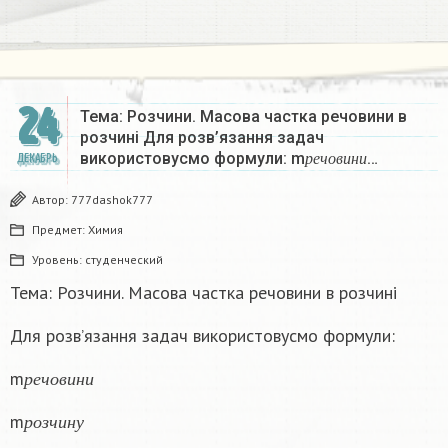
24
Тема: Розчини. Масова частка речовини в
розчині Для розв’язання задач
р
е
ч
о
в
и
н
и
використовусмо формули: m
…
ДЕКАБРЬ
р
е
ч
о
в
и
н
и
Автор:
777dashok777
Предмет:
Химия
Уровень:
студенческий
Тема: Розчини. Масова частка речовини в розчині
Для розв’язання задач використовусмо формули:
р
е
ч
о
в
и
н
и
m
р
е
ч
о
в
и
н
и
р
о
з
ч
и
н
у
m
р
о
з
ч
и
н
у