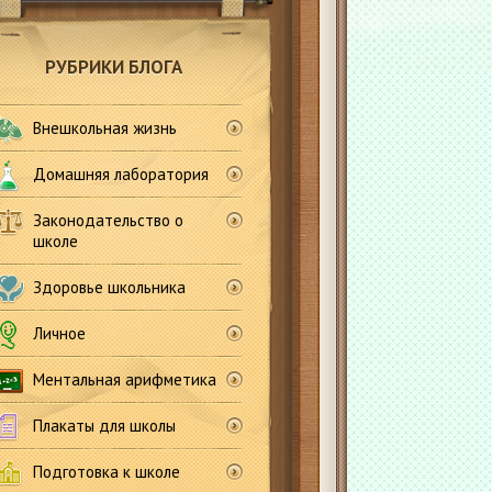
РУБРИКИ БЛОГА
Внешкольная жизнь
Домашняя лаборатория
Законодательство о
школе
Здоровье школьника
Личное
Ментальная арифметика
Плакаты для школы
Подготовка к школе