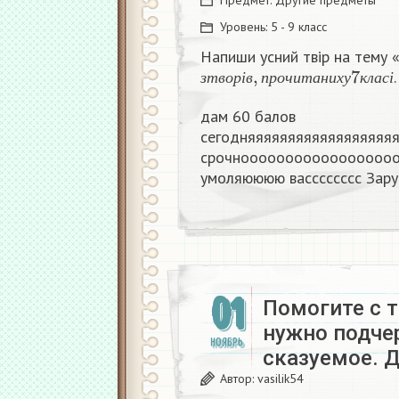
Предмет:
Другие предметы
Уровень:
5 - 9 класс
Напиши усний твір на тему 
з
т
в
о
р
і
в
,
п
р
о
ч
и
т
а
н
и
х
у
7
к
з
т
в
о
р
і
в
п
р
о
ч
и
т
а
н
и
х
у
к
л
а
с
і
дам 60 балов
сегодняяяяяяяяяяяяяяяяяя
срочнооооооооооооооооо
умоляюююю васссссссс Зару
01
Помогите с 
нужно подче
НОЯБРЬ
сказуемое. 
Автор:
vasilik54