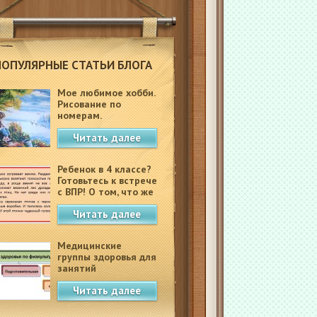
ПОПУЛЯРНЫЕ СТАТЬИ БЛОГА
Мое любимое хобби.
Рисование по
номерам.
Читать далее
Ребенок в 4 классе?
Готовьтесь к встрече
с ВПР! О том, что же
это такое.
Читать далее
Медицинские
группы здоровья для
занятий
физкультурой в
Читать далее
школе