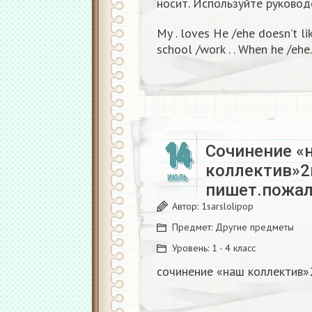
носит. Используйте руковод
My . loves He /ehe doesn’t like
school /work . . When he /ehe.
14
Сочинение «
коллектив»2
ИЮЛЬ
пишет.пожал
Автор:
1sarslolipop
Предмет:
Другие предметы
Уровень:
1 - 4 класс
сочинение «наш коллектив»