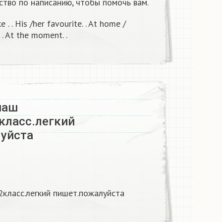
ство по написанию, чтобы помочь вам.
 . . His /her favourite. . At home /
 . At the moment. .
наш
класс.легкий
уйста
2класс.легкий пишет.пожалуйста