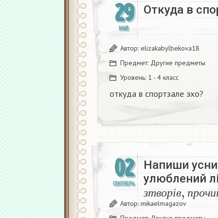
29
Откуда в спо
МАЙ
Автор:
elizakabylbekova18
Предмет:
Другие предметы
Уровень:
1 - 4 класс
откуда в спортзале эхо?​
02
Напиши усний
улюблений лі
з
т
в
о
р
і
в
,
п
р
СЕНТЯБРЬ
з
т
в
о
р
і
в
п
р
о
ч
и
Автор:
mikaelmagazov