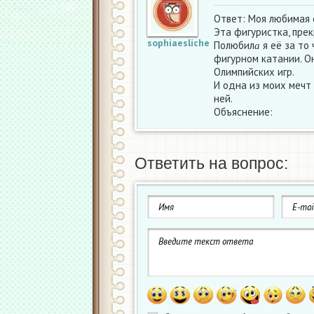
Ответ: Моя любимая 
Эта фигуристка, прек
а
sophiaesliche
Полюбил
я её за то 
а
фигурном катании. О
Олимпийских игр.
И одна из моих мечт 
ней.
Объяснение:
Ответить на вопрос: