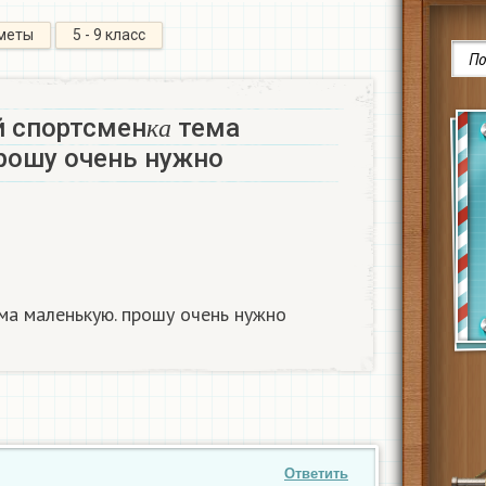
меты
5 - 9 класс
к
а
 спортсмен
тема
к
а
ошу очень нужно ​
а маленькую. прошу очень нужно ​
Ответить