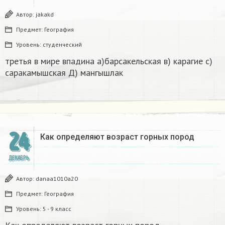
Автор:
jakakd
Предмет:
География
Уровень:
студенческий
третья в мире впадина а)барсакельская в) карагие с)
саракамышская Д) мангышлак​
24
Как определяют возраст горных пород
ДЕКАБРЬ
Автор:
danaa1010a20
Предмет:
География
Уровень:
5 - 9 класс