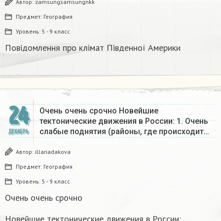
Автор:
zamsungsamsungnkk
Предмет:
География
Уровень:
5 - 9 класс
Повідомлення про клімат Південної Америки
24
Очень очень срочно Новейшие
тектонические движения в России: 1. Очень
слабые поднятия (районы, где происходит…
ДЕКАБРЬ
Автор:
illariadakova
Предмет:
География
Уровень:
5 - 9 класс
Очень очень срочно
Новейшие тектонические движения в России: