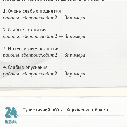
1. Очень слабые поднятия
р
а
й
о
н
ы
,
г
д
е
п
р
о
и
с
х
о
д
и
т
2
−
3
п
р
и
м
е
р
а
р
а
й
о
н
ы
г
д
е
п
р
о
и
с
х
о
д
и
т
п
р
и
м
е
р
а
2. Слабые поднятия
р
а
й
о
н
ы
,
г
д
е
п
р
о
и
с
х
о
д
и
т
2
−
3
п
р
и
м
е
р
а
р
а
й
о
н
ы
г
д
е
п
р
о
и
с
х
о
д
и
т
п
р
и
м
е
р
а
3. Интенсивные поднятия
р
а
й
о
н
ы
,
г
д
е
п
р
о
и
с
х
о
д
и
т
2
−
3
п
р
и
м
е
р
а
р
а
й
о
н
ы
г
д
е
п
р
о
и
с
х
о
д
и
т
п
р
и
м
е
р
а
4. Слабые опускания
р
а
й
о
н
ы
,
г
д
е
п
р
о
и
с
х
о
д
и
т
2
−
3
п
р
и
м
е
р
а
р
а
й
о
н
ы
г
д
е
п
р
о
и
с
х
о
д
и
т
п
р
и
м
е
р
а
24
Туристичний об’єкт Харківська область
ДЕКАБРЬ