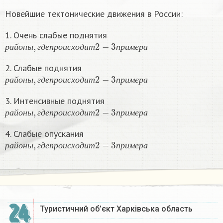
Новейшие тектонические движения в России:
1. Очень слабые поднятия
р
а
й
о
н
ы
,
г
д
е
п
р
о
и
с
х
о
д
и
т
2
−
3
п
р
и
м
е
р
а
р
а
й
о
н
ы
г
д
е
п
р
о
и
с
х
о
д
и
т
п
р
и
м
е
р
а
2. Слабые поднятия
р
а
й
о
н
ы
,
г
д
е
п
р
о
и
с
х
о
д
и
т
2
−
3
п
р
и
м
е
р
а
р
а
й
о
н
ы
г
д
е
п
р
о
и
с
х
о
д
и
т
п
р
и
м
е
р
а
3. Интенсивные поднятия
р
а
й
о
н
ы
,
г
д
е
п
р
о
и
с
х
о
д
и
т
2
−
3
п
р
и
м
е
р
а
р
а
й
о
н
ы
г
д
е
п
р
о
и
с
х
о
д
и
т
п
р
и
м
е
р
а
4. Слабые опускания
р
а
й
о
н
ы
,
г
д
е
п
р
о
и
с
х
о
д
и
т
2
−
3
п
р
и
м
е
р
а
р
а
й
о
н
ы
г
д
е
п
р
о
и
с
х
о
д
и
т
п
р
и
м
е
р
а
24
Туристичний об’єкт Харківська область