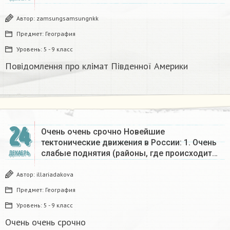
Автор:
zamsungsamsungnkk
Предмет:
География
Уровень:
5 - 9 класс
Повідомлення про клімат Південної Америки
24
Очень очень срочно Новейшие
тектонические движения в России: 1. Очень
слабые поднятия (районы, где происходит…
ДЕКАБРЬ
Автор:
illariadakova
Предмет:
География
Уровень:
5 - 9 класс
Очень очень срочно