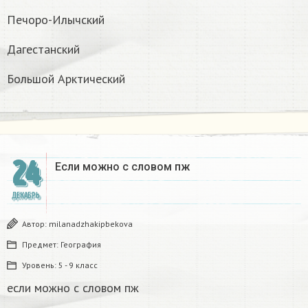
Печоро-Илычский
Дагестанский
Большой Арктический
24
Если можно с словом пж​
ДЕКАБРЬ
Автор:
milanadzhakipbekova
Предмет:
География
Уровень:
5 - 9 класс
если можно с словом пж​