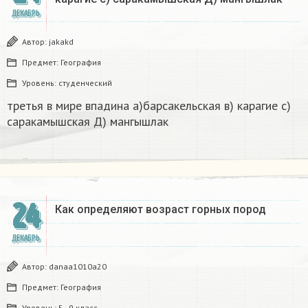
ДЕКАБРЬ
Автор:
jakakd
Предмет:
География
Уровень:
студенческий
третья в мире впадина а)барсакельская в) карагие с)
саракамышская Д) мангышлак​
24
Как определяют возраст горных пород
ДЕКАБРЬ
Автор:
danaa1010a20
Предмет:
География
Уровень:
5 - 9 класс