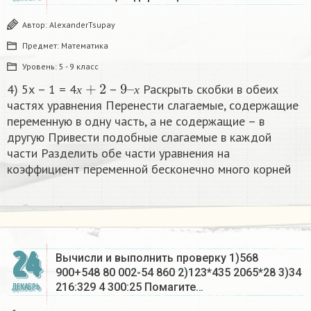
Автор:
AlexanderTsupay
Предмет:
Математика
Уровень:
5 - 9 класс
х
+
2
9
х
–
4) 5х – 1 = 4
–
Раскрыть скобки в обеих
х
х
частях уравнения Перенести слагаемые, содержащие
переменную в одну часть, а не содержащие – в
другую Привести подобные слагаемые в каждой
части Разделить обе части уравнения на
коэффициент переменной бесконечно много корней​
24
Вычисли и выполнить проверку 1)568
900+548 80 002-54 860 2)123*435 2065*28 3)34
216:329 4 300:25 Помагите…
ДЕКАБРЬ