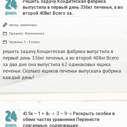
24
Решить задачу.Кондитеская фабрика
выпустила в первый день 336кг печенья, а во
второй 408кг.Всего за…
ДЕКАБРЬ
Автор:
никиткаро
Предмет:
Математика
Уровень:
5 - 9 класс
решить задачу.Кондитеская фабрика выпустила в
первый день 336кг печенья, а во второй 408кг.Всего
за два дня она выпустила 62 одинаковых ящика
печенья. Сколько ящиков печенья выпускала фабрика
каждый день?
х
+
2
9
х
–
24
4) 5х – 1 = 4
–
Раскрыть скобки в
х
х
обеих частях уравнения Перенести
слагаемые, содержащие…
ДЕКАБРЬ