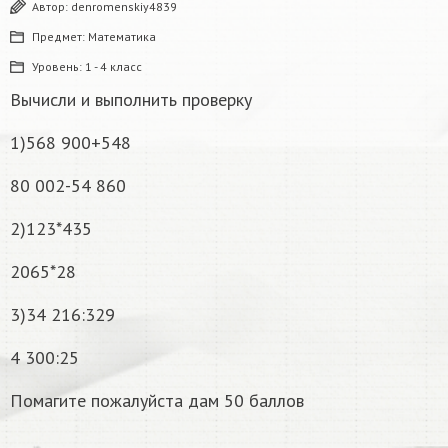
Автор:
denromenskiy4839
Предмет:
Математика
Уровень:
1 - 4 класс
Вычисли и выполнить проверку
1)568 900+548
80 002-54 860
2)123*435
2065*28
3)34 216:329
4 300:25
Помагите пожалуйста дам 50 баллов