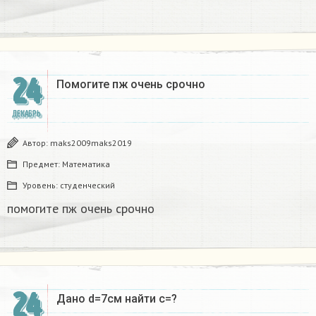
24
Помогите пж очень срочно​
ДЕКАБРЬ
Автор:
maks2009maks2019
Предмет:
Математика
Уровень:
студенческий
помогите пж очень срочно​
24
Дано d=7см найти с=?​