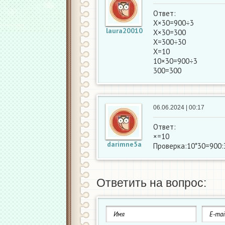
Ответ:
Х×30=900÷3
laura20010
Х×30=300
Х=300÷30
Х=10
10×30=900÷3
300=300
06.06.2024 | 00:17
Ответ:
×=10
darimne5a
Проверка:10*30=900:
Ответить на вопрос: