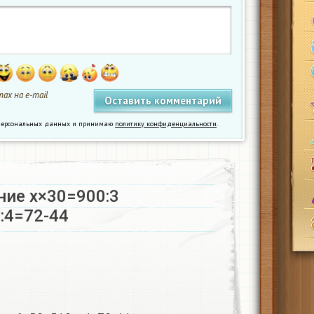
ах на e-mail
у персональных данных и принимаю
политику конфиденциальности
.
ние x×30=900:3
:4=72-44