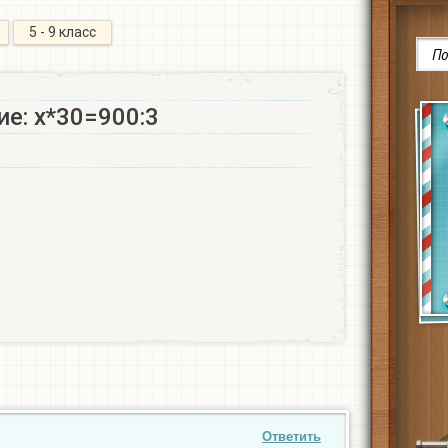
5 - 9 класс
е: х*30=900:3​
Ответить