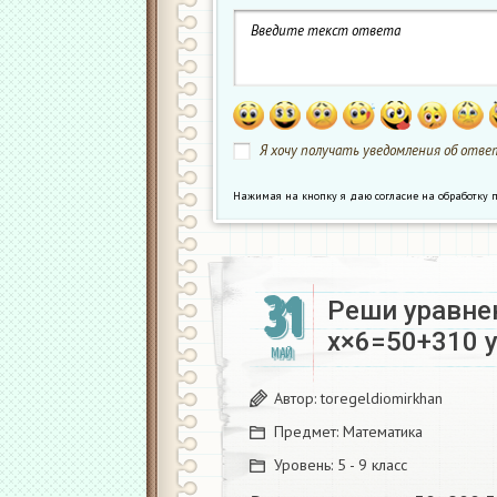
Я хочу получать уведомления об ответ
Нажимая на кнопку я даю согласие на обработк
31
Реши уравне
x×6=50+310 y
МАЙ
Автор:
toregeldiomirkhan
Предмет:
Математика
Уровень:
5 - 9 класс