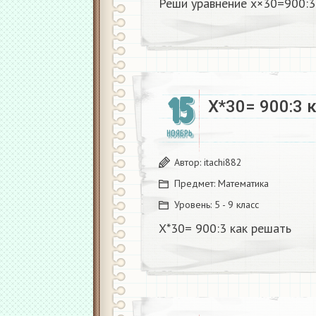
Реши уравнение x×30=900:3
15
Х*30= 900:3 
НОЯБРЬ
Автор:
itachi882
Предмет:
Математика
Уровень:
5 - 9 класс
Х*30= 900:3 как решать