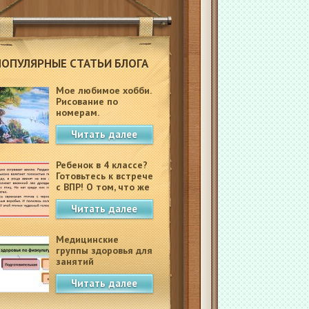
ПОПУЛЯРНЫЕ СТАТЬИ БЛОГА
Мое любимое хобби.
Рисование по
номерам.
Читать далее
Ребенок в 4 классе?
Готовьтесь к встрече
с ВПР! О том, что же
это такое.
Читать далее
Медицинские
группы здоровья для
занятий
физкультурой в
Читать далее
школе