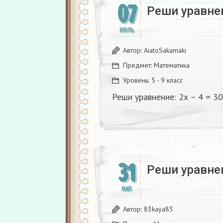
07
Реши уравнени
ИЮЛЬ
Автор:
AiatoSakamaki
Предмет:
Математика
Уровень:
5 - 9 класс
Реши уравнение: 2х – 4 = 30​
31
Реши уравне
МАЙ
Автор:
83kaya83