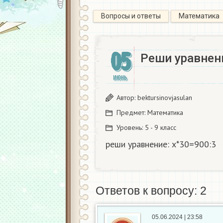
Вопросы и ответы
Математика
05
Реши уравнени
ИЮНЬ
Автор:
bektursinovjasulan
Предмет:
Математика
Уровень:
5 - 9 класс
реши уравнение: х*30=900:3​
Ответов к вопросу: 2
05.06.2024 | 23:58