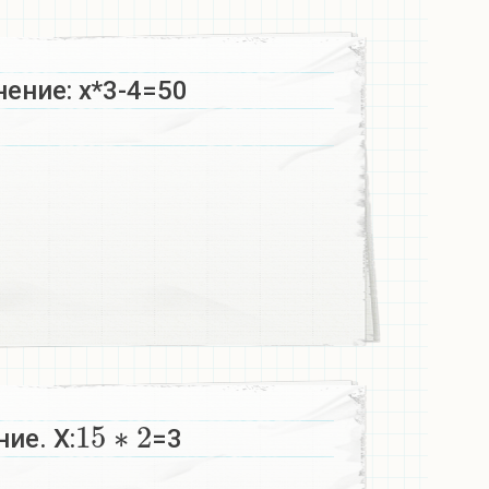
ение: х*3-4=50​
15
∗
2
ие. Х:
=3​