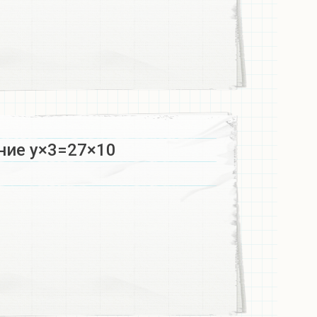
ние у×3=27×10