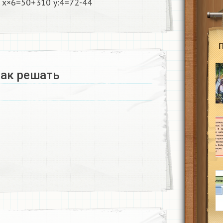
 x×6=50+310 y:4=72-44
как решать