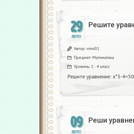
29
Решите уравн
АВГУСТ
Автор:
vinni01
Предмет:
Математика
Уровень:
1 - 4 класс
Решите уравнение: х*3-4=50​
09
Реши уравнен
АВГУСТ