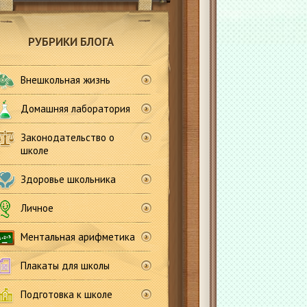
РУБРИКИ БЛОГА
Внешкольная жизнь
Домашняя лаборатория
Законодательство о
школе
Здоровье школьника
Личное
Ментальная арифметика
Плакаты для школы
Подготовка к школе