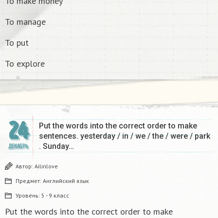
To make money
To manage
To put
To explore
24
Put the words into the correct order to make
sentences. yesterday / in / we / the / were / park
. Sunday…
ДЕКАБРЬ
Автор:
Ailinlove
Предмет:
Английский язык
Уровень:
5 - 9 класс
Put the words into the correct order to make