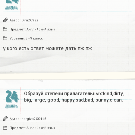
ДЕКАБРЬ
Автор:
Dim20992
Предмет:
Английский язык
Уровень:
5 - 9 класс
у кого есть ответ можете дать пж пж
24
Образуй степени прилагательных:kind,dirty,
big, large, good, happy,sad,bad, sunny,clean.​
ДЕКАБРЬ
Автор:
nargiza200416
Предмет:
Английский язык