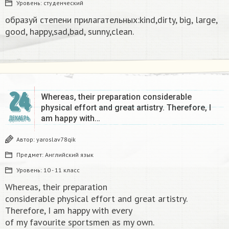
Уровень:
студенческий
образуй степени прилагательных:kind,dirty, big, large,
good, happy,sad,bad, sunny,clean.​
24
Whereas, their preparation considerable
physical effort and great artistry. Therefore, I
am happy with…
ДЕКАБРЬ
Автор:
yaroslav78qik
Предмет:
Английский язык
Уровень:
10 - 11 класс
Whereas, their preparation
considerable physical effort and great artistry.
Therefore, I am happy with every
of my favourite sportsmen as my own.