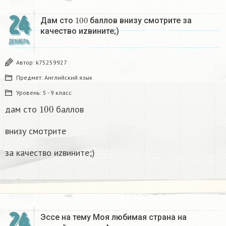
24
100
Дам сто
баллов внизу смотрите за
качество иzвините;)
ДЕКАБРЬ
Автор:
k75259927
Предмет:
Английский язык
Уровень:
5 - 9 класс
100
дам сто
баллов
внизу смотрите
за качество иzвините;)
24
Эссе на тему Моя любимая страна на