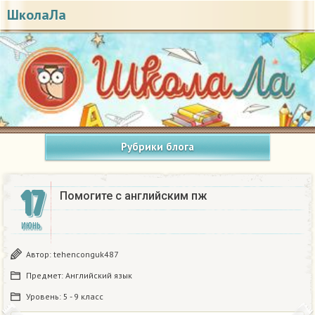
ШколаЛа
Рубрики блога
17
Помогите с английским пж
ИЮНЬ
Автор:
tehenconguk487
Предмет:
Английский язык
Уровень:
5 - 9 класс