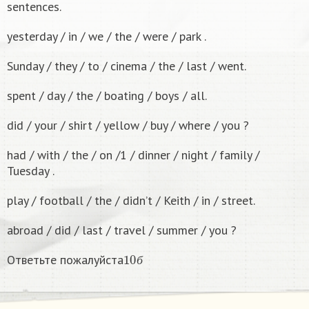
sentences.
yesterday / in / we / the / were / park .
Sunday / they / to / cinema / the / last / went.
spent / day / the / boating / boys / all.
did / your / shirt / yellow / buy / where / you ?
had / with / the / on /1 / dinner / night / family /
Tuesday .
play / football / the / didn’t / Keith / in / street.
abroad / did / last / travel / summer / you ?
10
б
Ответьте пожалуйста
б