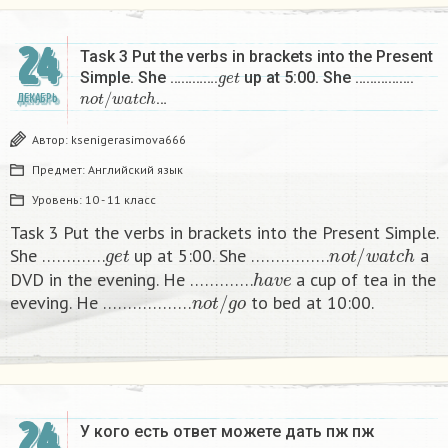
24
Task 3 Put the verbs in brackets into the Present
g
e
t
Simple. She ………….
up at 5:00. She …………….
n
o
t
/
w
a
t
c
h
…
ДЕКАБРЬ
Автор:
ksenigerasimova666
Предмет:
Английский язык
Уровень:
10 - 11 класс
Task 3 Put the verbs in brackets into the Present Simple.
g
e
t
n
o
t
/
w
a
t
c
h
She ………….
up at 5:00. She …………….
a
h
a
v
e
DVD in the evening. He ………….
a cup of tea in the
n
o
t
/
g
o
eveving. He ………………
to bed at 10:00. ​
24
У кого есть ответ можете дать пж пж ​