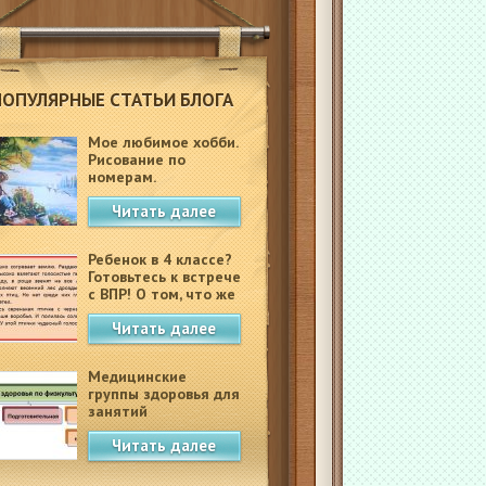
ПОПУЛЯРНЫЕ СТАТЬИ БЛОГА
Мое любимое хобби.
Рисование по
номерам.
Читать далее
Ребенок в 4 классе?
Готовьтесь к встрече
с ВПР! О том, что же
это такое.
Читать далее
Медицинские
группы здоровья для
занятий
физкультурой в
Читать далее
школе