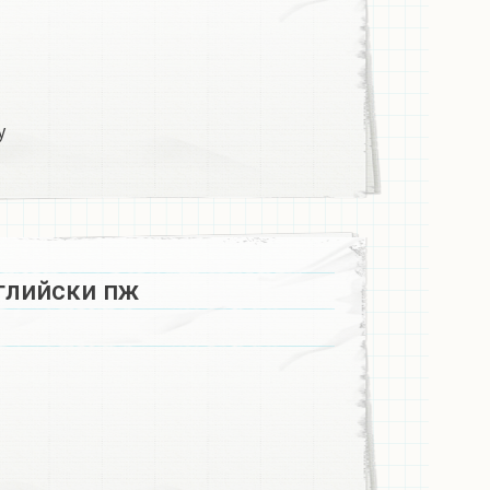
у
глийски пж