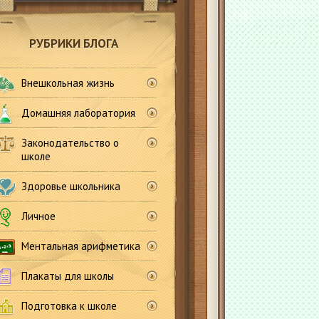
РУБРИКИ БЛОГА
Внешкольная жизнь
Домашняя лаборатория
Законодательство о
школе
Здоровье школьника
Личное
Ментальная арифметика
Плакаты для школы
Подготовка к школе