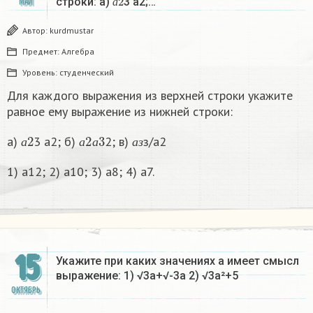
строки: а)
3 а2;…
МАЙ
а
Автор:
kurdmustar
Предмет:
Алгебра
Уровень:
студенческий
Для каждого выражения из верхней строки укажите
равное ему выражение из нижней строки:
а
2
а
2
а
3
а
з
а)
3 а2; б)
2; в)
з/а2
а
а
а
а
з
1) а12; 2) а10; 3) а8; 4) а7.
15
Укажите при каких значениях а имеет смысл
выражение: 1) √3а+√-3а 2) √3а²+5​
ОКТЯБРЬ