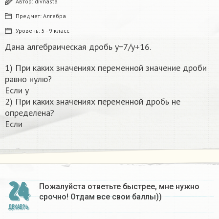
Автор:
divnasta
Предмет:
Алгебра
Уровень:
5 - 9 класс
Дана алгебраическая дробь y−7/y+16.
1) При каких значениях переменной значение дроби
равно нулю?
Если y
2) При каких значениях переменной дробь не
определена?
Если
24
Пожалуйста ответьте быстрее, мне нужно
срочно! Отдам все свои баллы))
ДЕКАБРЬ