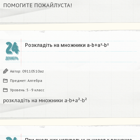
ПОМОГИТЕ ПОЖАЙЛУСТА!
24
Розкладіть на множники а-b+a²-b²​
ДЕКАБРЬ
Автор:
09110510az
Предмет:
Алгебра
Уровень:
5 - 9 класс
розкладіть на множники а-b+a²-b²​