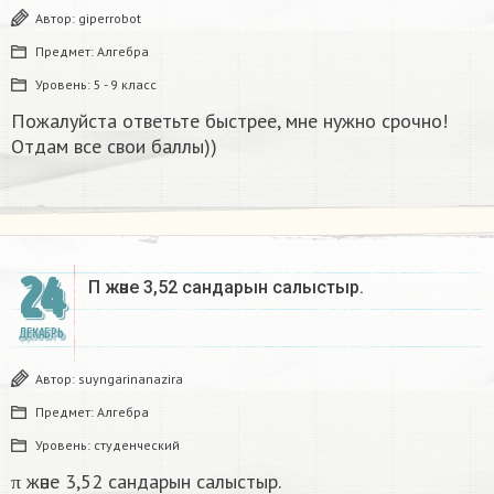
Автор:
giperrobot
Предмет:
Алгебра
Уровень:
5 - 9 класс
Пожалуйста ответьте быстрее, мне нужно срочно!
Отдам все свои баллы))
24
Π және 3,52 сандарын салыстыр. ​
ДЕКАБРЬ
Автор:
suyngarinanazira
Предмет:
Алгебра
Уровень:
студенческий
π және 3,52 сандарын салыстыр.