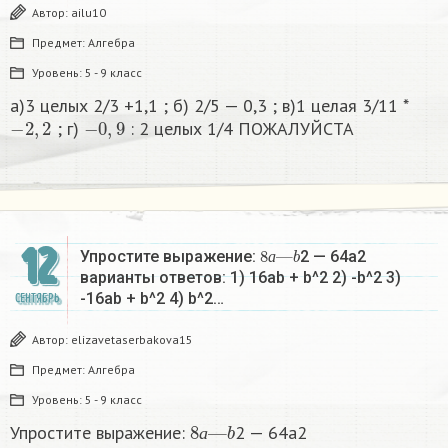
Автор:
ailu10
Предмет:
Алгебра
Уровень:
5 - 9 класс
а)3 целых 2/3 +1,1 ; б) 2/5 — 0,3 ; в)1 целая 3/11 *
−
2
,
2
−
0
,
9
; г)
: 2 целых 1/4 ПОЖАЛУЙСТА
12
8
b
а
—
Упростите выражение:
2 — 64a2
а
варианты ответов: 1) 16ab + b^2 2) -b^2 3)
-16ab + b^2 4) b^2…
СЕНТЯБРЬ
Автор:
elizavetaserbakova15
Предмет:
Алгебра
Уровень:
5 - 9 класс
8
а
—
b
Упростите выражение:
2 — 64a2
а