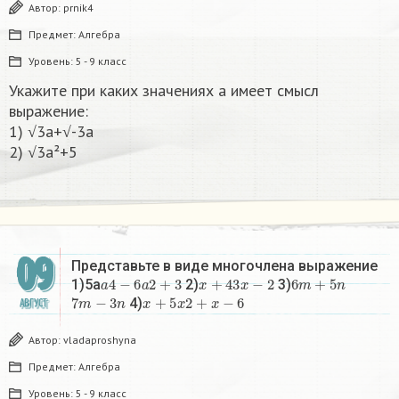
Автор:
prnik4
Предмет:
Алгебра
Уровень:
5 - 9 класс
Укажите при каких значениях а имеет смысл
выражение:
1) √3а+√-3а
2) √3а²+5​
09
Представьте в виде многочлена выражение
a
4
−
6
a
2
+
3
x
+
4
3
x
−
2
6
m
+
5
n
1)5a
2)
3)
7
m
−
3
n
x
+
5
x
2
+
x
−
6
4)
АВГУСТ
Автор:
vladaproshyna
Предмет:
Алгебра
Уровень:
5 - 9 класс