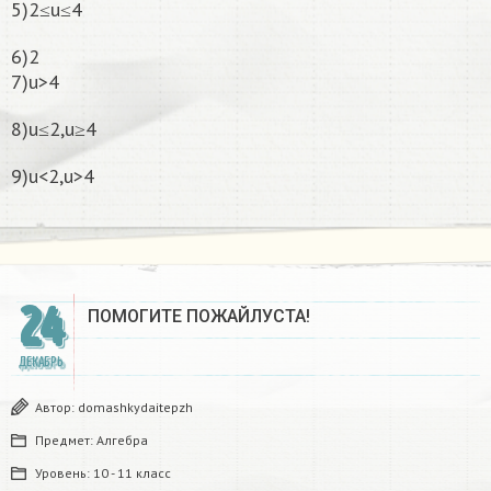
5)2≤u≤4
6)2
7)u>4
8)u≤2,u≥4
9)u<2,u>4
24
ПОМОГИТЕ ПОЖАЙЛУСТА!
ДЕКАБРЬ
Автор:
domashkydaitepzh
Предмет:
Алгебра
Уровень:
10 - 11 класс