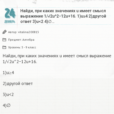
24
Найди, при каких значениях u имеет смысл
выражение 1/√2u^2−12u+16. 1)u≥4 2)другой
ответ 3)u<2 4)∅…
ДЕКАБРЬ
Автор:
vitalina200815
Предмет:
Алгебра
Уровень:
5 - 9 класс
Найди, при каких значениях u имеет смысл выражение
1/√2u^2−12u+16.
1)u≥4
2)другой ответ
3)u<2
4)∅