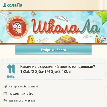
ШколаЛа
Рубрики блога
11
Какие из выражений являются целыми?
1)2ab^2 2)5a-1/4 3)a/2 4)2/a ​
ИЮЛЬ
Автор:
savchukdanavit
Предмет:
Алгебра
Уровень:
5 - 9 класс