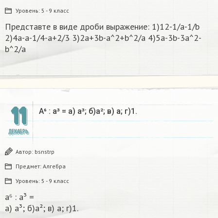
Уровень:
5 - 9 класс
Представте в виде дроби выражение: 1)12-1/a-1/b
2)4a-a-1/4-a+2/3 3)2a+3b-a^2+b^2/a 4)5а-3b-3a^2-
b^2/a
11
А⁶ : а³ = а) а³; б)а²; в) а; г)1.​
ДЕКАБРЬ
Автор:
bsnstrp
Предмет:
Алгебра
Уровень:
5 - 9 класс
а⁶ : а³ =
а) а³; б)а²; в) а; г)1.​