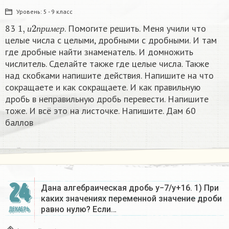
Уровень:
5 - 9 класс
1
,
и
2
п
р
и
м
е
р
83
. Помогите решить. Меня учили что
и
п
р
и
м
е
р
целые числа с целыми, дробными с дробными. И там
где дробные найти знаменатель. И домножить
числитель. Сделайте также где целые числа. Также
над скобками напишите действия. Напишите на что
сокращаете и как сокращаете. И как правильную
дробь в неправильную дробь перевести. Напишите
тоже. И всё это на листочке. Напишите. Дам 60
баллов
24
Дана алгебраическая дробь y−7/y+16. 1) При
каких значениях переменной значение дроби
равно нулю? Если…
ДЕКАБРЬ