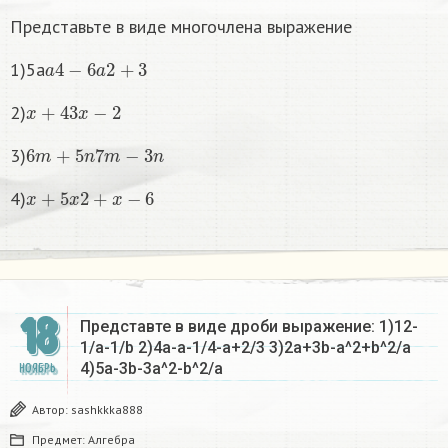
Представьте в виде многочлена выражение
a
4
−
6
a
2
+
3
1)5a
x
+
4
3
x
−
2
2)
6
m
+
5
n
7
m
−
3
n
3)
x
+
5
x
2
+
x
−
6
4)
18
Представте в виде дроби выражение: 1)12-
1/a-1/b 2)4a-a-1/4-a+2/3 3)2a+3b-a^2+b^2/a
4)5а-3b-3a^2-b^2/a
НОЯБРЬ
Автор:
sashkkka888
Предмет:
Алгебра