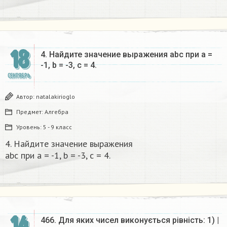
18
4. Найдите значение выражения abc при а =
-1, b = -3, c = 4.​
СЕНТЯБРЬ
Автор:
natalakirioglo
Предмет:
Алгебра
Уровень:
5 - 9 класс
4. Найдите значение выражения
abc при а = -1, b = -3, c = 4.​
14
466. Для яких чисел виконується рівність: 1) |