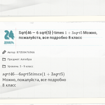
24
1
+
3
s
q
r
t
5
Sqrt{46 — 6 sqrt{5} } times
Можно,
пожалуйста, все подробно 8 класс​
ДЕКАБРЬ
Автор:
87058476966
Предмет:
Алгебра
Уровень:
5 - 9 класс
s
q
r
t
46
—
6
s
q
r
t
5
t
i
m
e
s
(
1
+
3
s
q
r
t
5
)
Можно, пожалуйста, все подробно
8 класс​