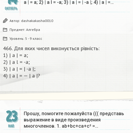
a | = a; 2) | a l = -a; 3) | a | = | -a |; 4) | a | =…
ОКТЯБРЬ
Автор:
dashakakasha0010
Предмет:
Алгебра
Уровень:
5 - 9 класс
466. Для яких чисел виконується рівність:
1) | a | = a;
2) | a l = -a;
3) | a | = | -a |;
4) | a | = — | a |?​
23
Прошу, помогите пожалуйста ((( представь
выражение в виде произведения
многочленов. 1. ab+bc+ca+c² =…
МАЙ