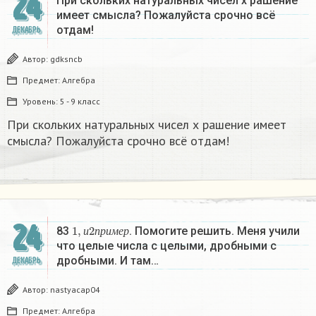
24
При скольких натуральных чисел х рашение
имеет смысла? Пожалуйста срочно всё
отдам!
ДЕКАБРЬ
Автор:
gdksncb
Предмет:
Алгебра
Уровень:
5 - 9 класс
При скольких натуральных чисел х рашение имеет
смысла? Пожалуйста срочно всё отдам!
24
1
,
и
2
п
р
и
м
е
р
83
. Помогите решить. Меня учили
и
п
р
и
м
е
р
что целые числа с целыми, дробными с
дробными. И там…
ДЕКАБРЬ
Автор:
nastyacap04
Предмет:
Алгебра