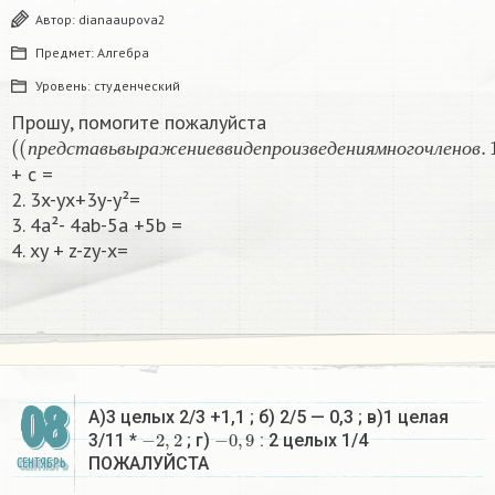
Автор:
dianaaupova2
Предмет:
Алгебра
Уровень:
студенческий
Прошу, помогите пожалуйста
(
(
п
р
е
д
с
т
а
в
ь
в
ы
р
а
ж
е
н
и
е
в
в
и
д
е
п
р
о
и
з
в
е
д
е
н
и
я
м
н
о
г
о
ч
л
е
н
о
п
р
е
д
с
т
а
в
ь
в
ы
р
а
ж
е
н
и
е
в
в
и
д
е
п
р
о
и
з
в
е
д
е
н
и
я
м
н
о
г
о
ч
л
е
н
о
в
+ c
=
2. 3x-yx+3y-y²=
3. 4a²- 4ab-5a +5b =
4. xy + z-zy-x=
08
А)3 целых 2/3 +1,1 ; б) 2/5 — 0,3 ; в)1 целая
−
2
,
2
−
0
,
9
3/11 *
; г)
: 2 целых 1/4
ПОЖАЛУЙСТА
СЕНТЯБРЬ