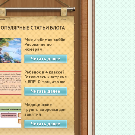
ПОПУЛЯРНЫЕ СТАТЬИ БЛОГА
Мое любимое хобби.
Рисование по
номерам.
Читать далее
Ребенок в 4 классе?
Готовьтесь к встрече
с ВПР! О том, что же
это такое.
Читать далее
Медицинские
группы здоровья для
занятий
физкультурой в
Читать далее
школе