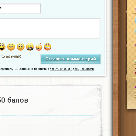
ах на e-mail
у персональных данных и принимаю
политику конфиденциальности
.
0 балов ​