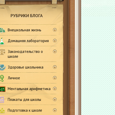
РУБРИКИ БЛОГА
Внешкольная жизнь
Домашняя лаборатория
Законодательство о
школе
Здоровье школьника
Личное
Ментальная арифметика
Плакаты для школы
Подготовка к школе