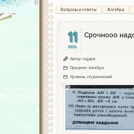
Вопросы и ответы
Алгебра
11
Срочнооо надо
ИЮЛЬ
Автор:
rugape
Предмет:
Алгебра
Уровень:
студенческий