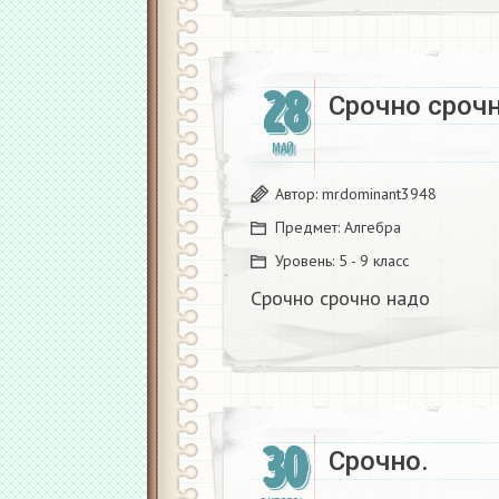
28
Срочно срочн
МАЙ
Автор:
mrdominant3948
Предмет:
Алгебра
Уровень:
5 - 9 класс
Срочно срочно надо ​
30
Срочно.​