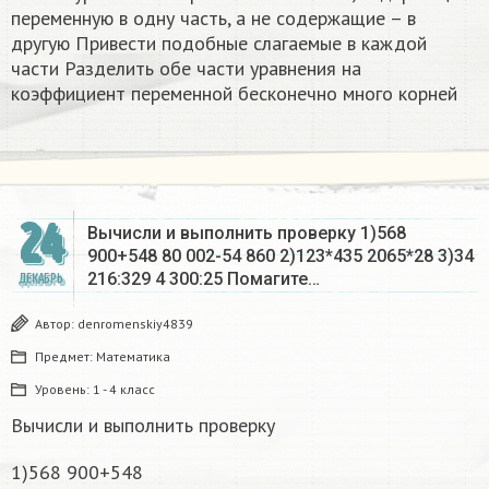
переменную в одну часть, а не содержащие – в
другую Привести подобные слагаемые в каждой
части Разделить обе части уравнения на
коэффициент переменной бесконечно много корней​
24
Вычисли и выполнить проверку 1)568
900+548 80 002-54 860 2)123*435 2065*28 3)34
216:329 4 300:25 Помагите…
ДЕКАБРЬ
Автор:
denromenskiy4839
Предмет:
Математика
Уровень:
1 - 4 класс
Вычисли и выполнить проверку
1)568 900+548