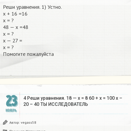
Реши уравнения. 1) Устно.
х + 16 =16
х = ?
48 — х =48
х = ?
х — 27 =
х = ?
Помогите пожалуйста
23
4 Реши уравнения. 18 — x = 8 60 + х = 100 x –
20 – 40 ТЫ ИССЛЕДОВАТЕЛЬ​
НОЯБРЬ
Автор:
vegass58