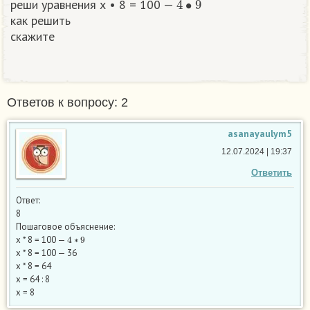
реши уравнения х • 8 = 100 —
как решить
скажите
Ответов к вопросу: 2
asanayaulym5
12.07.2024 | 19:37
Ответить
Ответ:
8
Пошаговое объяснение:
4
∗
9
х * 8 = 100 —
х * 8 = 100 — 36
х * 8 = 64
х = 64 : 8
х = 8