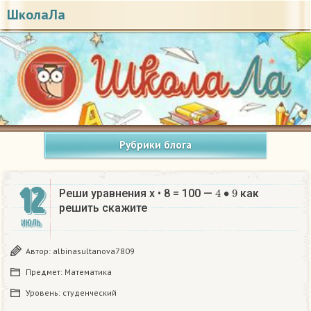
ШколаЛа
Рубрики блога
12
4
•
9
Реши уравнения х • 8 = 100 —
как
решить скажите ​
ИЮЛЬ
Автор:
albinasultanova7809
Предмет:
Математика
Уровень:
студенческий
4
•
9