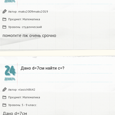
ДЕКАБРЬ
Автор:
maks2009maks2019
Предмет:
Математика
Уровень:
студенческий
помогите пж очень срочно​
24
Дано d=7см найти с=?​
ДЕКАБРЬ
Автор:
vlasich8642
Предмет:
Математика
Уровень:
5 - 9 класс
Дано d=7см