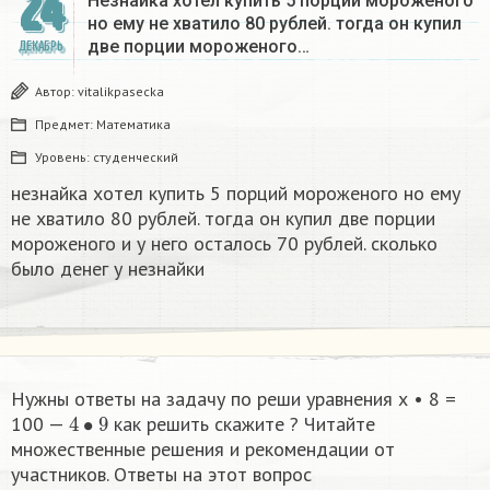
24
Незнайка хотел купить 5 порций мороженого
но ему не хватило 80 рублей. тогда он купил
две порции мороженого…
ДЕКАБРЬ
Автор:
vitalikpasecka
Предмет:
Математика
Уровень:
студенческий
незнайка хотел купить 5 порций мороженого но ему
не хватило 80 рублей. тогда он купил две порции
мороженого и у него осталось 70 рублей. сколько
было денег у незнайки
Нужны ответы на задачу по реши уравнения х • 8 =
4
•
9
100 —
как решить скажите ​? Читайте
множественные решения и рекомендации от
участников. Ответы на этот вопрос
Н
—
а
′
п
л
о
и
к
ч
а
и
н
е
е
о
т
т
′
в
е
т
о
в
:
е
с
л
и
е
с
т
ь
о
т
в
е
т
ы
,
т
о
′
у
ж
е
д
о
с
т
у
п
н
ы
′
,
е
с