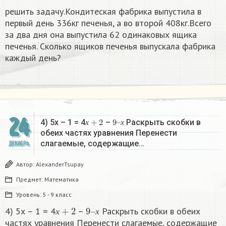
решить задачу.Кондитеская фабрика выпустила в
первый день 336кг печенья, а во второй 408кг.Всего
за два дня она выпустила 62 одинаковых ящика
печенья. Сколько ящиков печенья выпускала фабрика
каждый день?
24
х
+
2
9
х
–
4) 5х – 1 = 4
–
Раскрыть скобки в
х
х
обеих частях уравнения Перенести
слагаемые, содержащие…
ДЕКАБРЬ
Автор:
AlexanderTsupay
Предмет:
Математика
Уровень:
5 - 9 класс
х
+
2
9
х
–
4) 5х – 1 = 4
–
Раскрыть скобки в обеих
х
х
частях уравнения Перенести слагаемые, содержащие