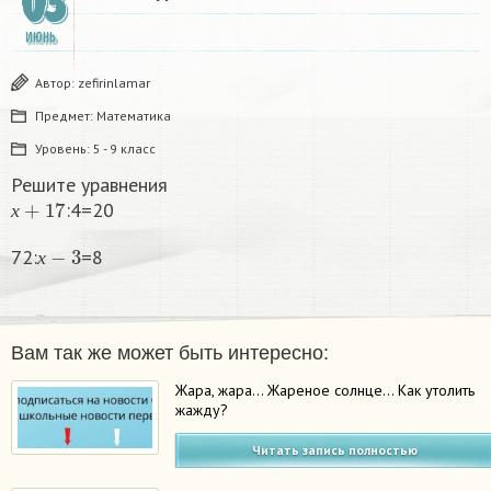
03
ИЮНЬ
Автор:
zefirinlamar
Предмет:
Математика
Уровень:
5 - 9 класс
Решите уравнения
х
+
17
:4=20
х
х
−
3
72:
=8​
х
Вам так же может быть интересно:
Жара, жара… Жареное солнце… Как утолить
жажду?
Читать запись полностью