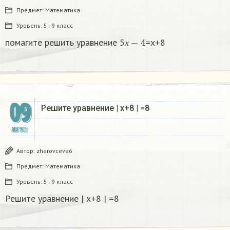
Предмет:
Математика
Уровень:
5 - 9 класс
х
−
4
помагите решить уравнение 5
=х+8​
х
09
Решите уравнение | х+8 | =8
АВГУСТ
Автор:
zharovceva6
Предмет:
Математика
Уровень:
5 - 9 класс
Решите уравнение | х+8 | =8