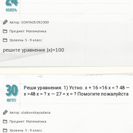
24
НОЯБРЬ
Автор:
SONYA05092000
Предмет:
Математика
Уровень:
5 - 9 класс
решите уравнения |х|=100​
30
Реши уравнения. 1) Устно. х + 16 =16 х = ? 48 —
х =48 х = ? х — 27 = х = ? Помогите пожалуйста ​
АВГУСТ
Автор:
slaikovskayadana
Предмет:
Математика
Уровень:
5 - 9 класс