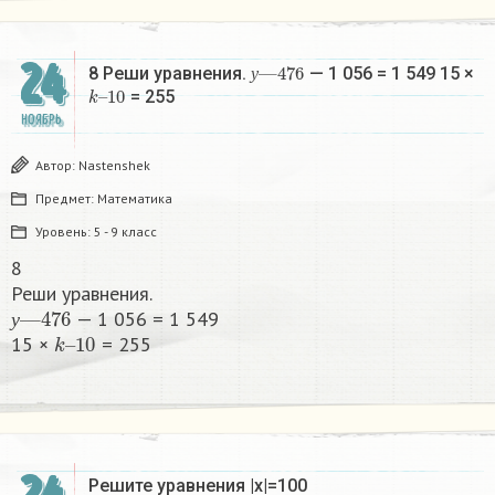
24
у
—
476
8 Реши уравнения.
— 1 056 = 1 549 15 ×
k
10
–
у
= 255​
НОЯБРЬ
Автор:
Nastenshek
Предмет:
Математика
Уровень:
5 - 9 класс
8
Реши уравнения.
у
—
476
— 1 056 = 1 549
k
10
–
у
15 ×
= 255​
Решите уравнения |х|=100​