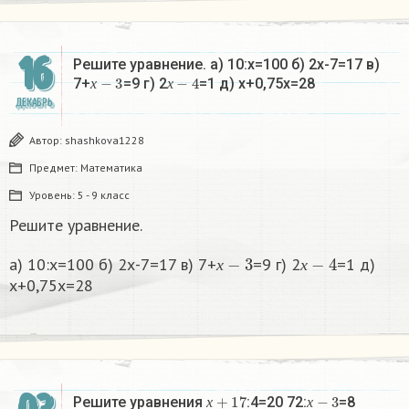
16
Решите уравнение. а) 10:х=100 б) 2х-7=17 в)
х
−
3
х
−
4
7+
=9 г) 2
=1 д) х+0,75х=28
х
х
ДЕКАБРЬ
Автор:
shashkova1228
Предмет:
Математика
Уровень:
5 - 9 класс
Решите уравнение.
х
−
3
х
−
4
а) 10:х=100 б) 2х-7=17 в) 7+
=9 г) 2
=1 д)
х
х
х+0,75х=28
х
+
17
х
−
3
Решите уравнения
:4=20 72:
=8​
х
х