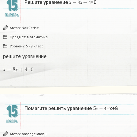
15
Решите уравнение
=0
х
х
СЕНТЯБРЬ
Автор:
NoirCerise
Предмет:
Математика
Уровень:
5 - 9 класс
решите уравнение
х
−
8
х
+
4
=0
х
х
15
х
−
4
Помагите решить уравнение 5
=х+8​
х
НОЯБРЬ
Автор:
amangeldiabu