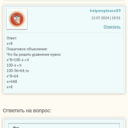
helpmeplease89
12.07.2024 | 19:51
Ответить
Ответ:
x=8
Пошаговое объяснение:
Что бы решить уравнение нужно
4
∗
9
x*8=100-
4
∗
9
100-
100-36=64, то
x*8=64
x=64:8
x=8
Ответить на вопрос: