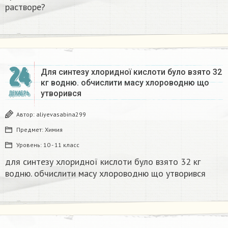
растворе?
24
Для синтезу хлоридної кислоти було взято 32
кг водню. обчислити масу хлороводню що
утворився​
ДЕКАБРЬ
Автор:
aliyevasabina299
Предмет:
Химия
Уровень:
10 - 11 класс
для синтезу хлоридної кислоти було взято 32 кг
водню. обчислити масу хлороводню що утворився​