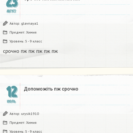
23
АВГУСТ
Автор:
glavnaya1
Предмет:
Химия
Уровень:
5 - 9 класс
срочно пж пж пж пж пж​
12
Допоможіть пж срочно​
ИЮЛЬ
Автор:
urysik1910
Предмет:
Химия
Уровень:
5 - 9 класс