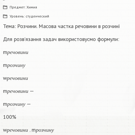
Предмет:
Химия
Уровень:
студенческий
Тема: Розчини. Масова частка речовини в розчині
Для розв’язання задач використовусмо формули:
р
е
ч
о
в
и
н
и
m
р
е
ч
о
в
и
н
и
р
о
з
ч
и
н
у
m
р
о
з
ч
и
н
у
р
е
ч
о
в
и
н
и
w
р
е
ч
о
в
и
н
и
р
е
ч
о
в
и
н
и
m
—
р
е
ч
о
в
и
н
и
р
о
з
ч
и
н
у
m
—
р
о
з
ч
и
н
у
100%
р
е
ч
о
в
и
н
и
р
о
з
ч
и
н
у
w
. m
р
е
ч
о
в
и
н
и
р
о
з
ч
и
н
у