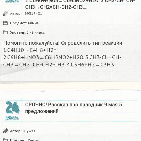
2.C6H6+HNO3→C6H5NO2+H2O. 3.CH3-CH=CH-
ДЕКАБРЬ
CH3→CH2=CH-CH2-CH3….
Автор:
h99317401
Предмет:
Химия
Уровень:
5 - 9 класс
Помогите пожалуйста! Определить тип реакции:
1.C4H10→C4H8+H2↑
2.C6H6+HNO3→C6H5NO2+H2O. 3.CH3-CH=CH-
CH3→CH2=CH-CH2-CH3. 4.C3H6+H2→C3H3
24
СРОЧНО! Рассказ про праздник 9 мая 5
предложений
ДЕКАБРЬ
Автор:
Ellywss
Предмет:
Химия