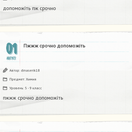
допоможіть пж срочно​
01
Пжжж срочно допоможіть
АВГУСТ
Автор:
dinaserik18
Предмет:
Химия
Уровень:
5 - 9 класс
пжжж срочно допоможіть