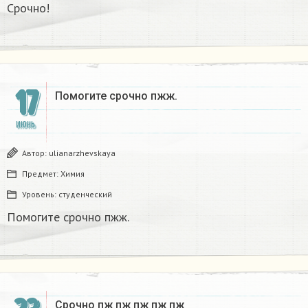
Срочно!​
17
Помогите срочно пжж.​
ИЮНЬ
Автор:
ulianarzhevskaya
Предмет:
Химия
Уровень:
студенческий
Помогите срочно пжж.​
Срочно пж пж пж пж пж​