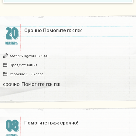
20
Срочно Помогите пж пж ​
ОКТЯБРЬ
Автор:
vikgawriluk2001
Предмет:
Химия
Уровень:
5 - 9 класс
срочно Помогите пж пж ​
08
Помогите пжж срочно!​
ДЕКАБРЬ