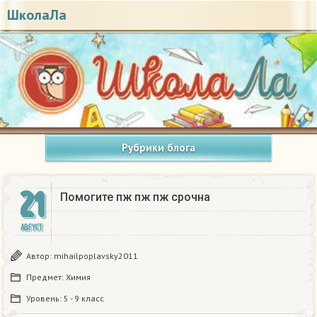
ШколаЛа
Рубрики блога
21
Помогите пж пж пж срочна​
АВГУСТ
Автор:
mihailpoplavsky2011
Предмет:
Химия
Уровень:
5 - 9 класс