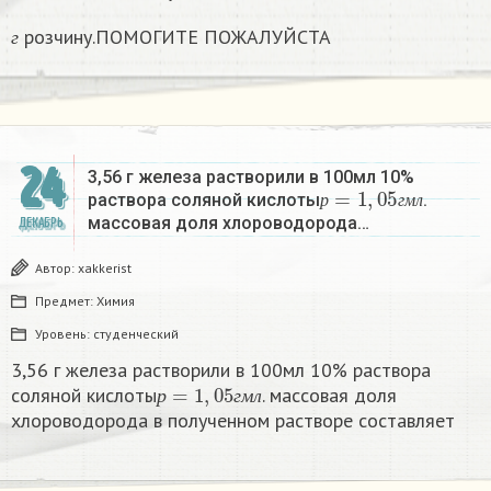
г
розчину.ПОМОГИТЕ ПОЖАЛУЙСТА
г
24
3,56 г железа растворили в 100мл 10%
р
=
1
,
05
г
м
л
раствора соляной кислоты
.
р
г
м
л
массовая доля хлороводорода…
ДЕКАБРЬ
Автор:
xakkerist
Предмет:
Химия
Уровень:
студенческий
3,56 г железа растворили в 100мл 10% раствора
р
=
1
,
05
г
м
л
соляной кислоты
. массовая доля
р
г
м
л
хлороводорода в полученном растворе составляет