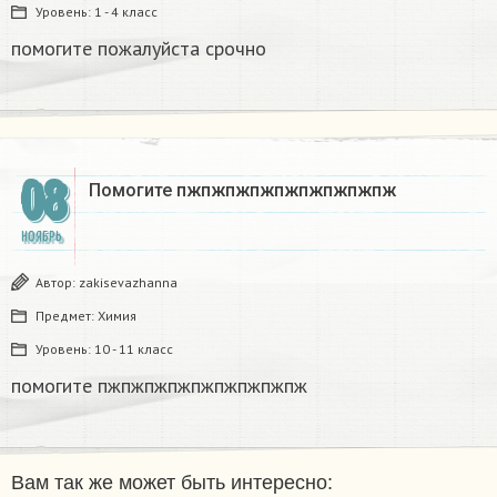
Уровень:
1 - 4 класс
помогите пожалуйста срочно​
08
Помогите пжпжпжпжпжпжпжпжпж​
НОЯБРЬ
Автор:
zakisevazhanna
Предмет:
Химия
Уровень:
10 - 11 класс
помогите пжпжпжпжпжпжпжпжпж​
Вам так же может быть интересно: