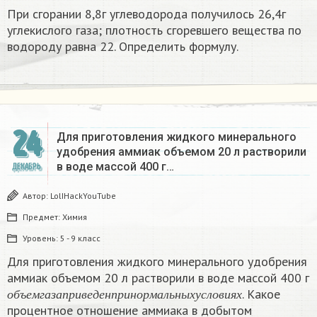
При сгорании 8,8г углеводорода получилось 26,4г
углекислого газа; плотность сгоревшего вещества по
водороду равна 22. Определить формулу.
24
Для приготовления жидкого минерального
удобрения аммиак объемом 20 л растворили
в воде массой 400 г…
ДЕКАБРЬ
Автор:
LolIHackYouTube
Предмет:
Химия
Уровень:
5 - 9 класс
Для приготовления жидкого минерального удобрения
аммиак объемом 20 л растворили в воде массой 400 г
о
б
ъ
е
м
г
а
з
а
п
р
и
в
е
д
е
н
п
р
и
н
о
р
м
а
л
ь
н
ы
х
у
с
л
о
в
и
я
х
. Какое
о
б
ъ
е
м
г
а
з
а
п
р
и
в
е
д
е
н
п
р
и
н
о
р
м
а
л
ь
н
ы
х
у
с
л
о
в
и
я
х
процентное отношение аммиака в добытом