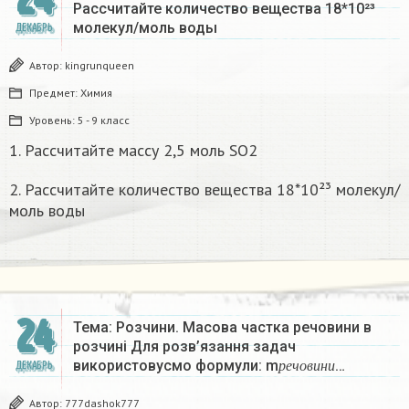
Рассчитайте количество вещества 18*10²³
молекул/моль воды
ДЕКАБРЬ
Автор:
kingrunqueen
Предмет:
Химия
Уровень:
5 - 9 класс
1. Рассчитайте массу 2,5 моль SO2
2. Рассчитайте количество вещества 18*10²³ молекул/
моль воды
24
Тема: Розчини. Масова частка речовини в
розчині Для розв’язання задач
р
е
ч
о
в
и
н
и
використовусмо формули: m
…
ДЕКАБРЬ
р
е
ч
о
в
и
н
и
Автор:
777dashok777