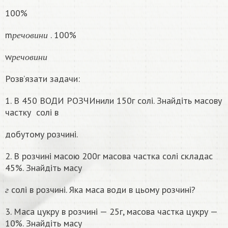
100%
р
е
ч
о
в
и
н
и
m
. 100%
р
е
ч
о
в
и
н
и
р
е
ч
о
в
и
н
и
w
р
е
ч
о
в
и
н
и
Розв’язати задачи:
1. В 450 ВОДИ РОЗЧИнили 150г солі. Знайдіть масову
частку
солі в
добутому розчині.
2. В розчині масою 200г масова частка солі складас
45%. Знайдіть масу
г
солі в розчині. Яка маса води в цьому розчинi?
г
3. Маса цукру в розчині — 25г, масова частка цукру —
10%. Знайдіть масу