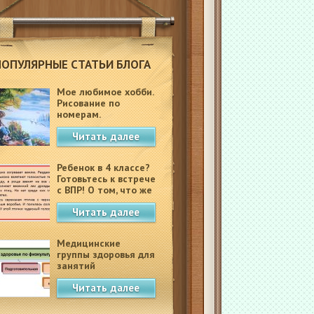
ПОПУЛЯРНЫЕ СТАТЬИ БЛОГА
Мое любимое хобби.
Рисование по
номерам.
Читать далее
Ребенок в 4 классе?
Готовьтесь к встрече
с ВПР! О том, что же
это такое.
Читать далее
Медицинские
группы здоровья для
занятий
физкультурой в
Читать далее
школе