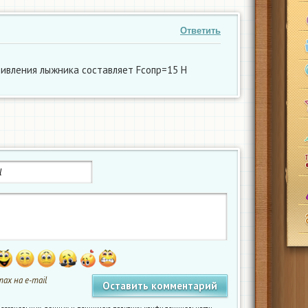
Ответить
тивления лыжника составляет Fсопр=15 Н
ах на e-mail