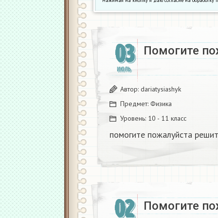
Нажимая на кнопку я даю согласие на обработк
03
Помогите по
ИЮЛЬ
Автор:
dariatysiashyk
Предмет:
Физика
Уровень:
10 - 11 класс
помогите пожалуйста решит
02
Помогите по