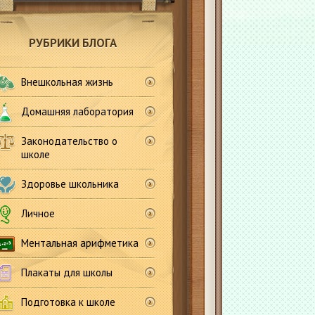
РУБРИКИ БЛОГА
Внешкольная жизнь
Домашняя лаборатория
Законодательство о
школе
Здоровье школьника
Личное
Ментальная арифметика
Плакаты для школы
Подготовка к школе