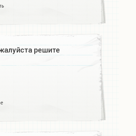
ь​
алуйста решите ​
 ​