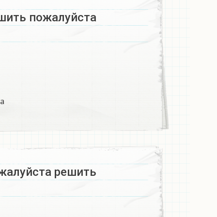
шить пожалуйста​
а​
жалуйста решить