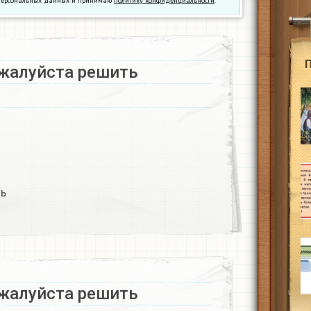
у персональных данных и принимаю
политику конфиденциальности
.
жалуйста решить​
ь​
жалуйста решить​