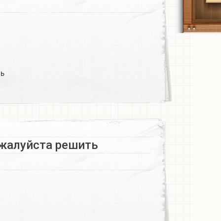
ь​
жалуйста решить​