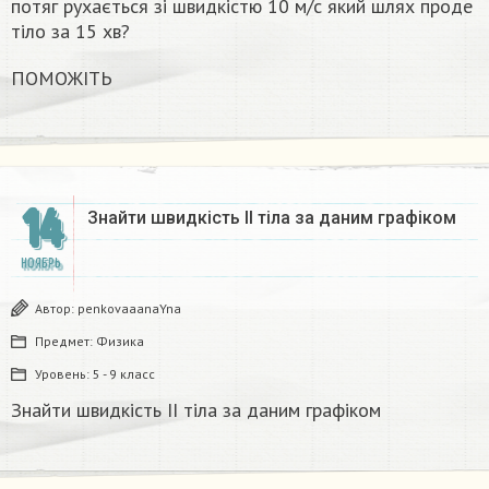
потяг рухається зі швидкістю 10 м/с який шлях проде
тіло за 15 хв?
ПОМОЖІТЬ
14
Знайти швидкість II тіла за даним графіком
НОЯБРЬ
Автор:
penkovaaanaYna
Предмет:
Физика
Уровень:
5 - 9 класс
Знайти швидкість II тіла за даним графіком