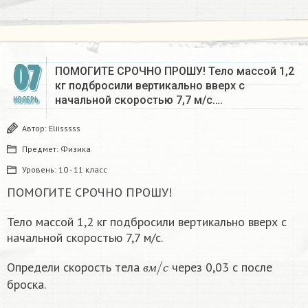
07
ПОМОГИТЕ СРОЧНО ПРОШУ! Тело массой 1,2
кг подбросили вертикально вверх с
начальной скоростью 7,7 м/с….
НОЯБРЬ
Автор:
Eliisssss
Предмет:
Физика
Уровень:
10 - 11 класс
ПОМОГИТЕ СРОЧНО ПРОШУ!
Тело массой 1,2 кг подбросили вертикально вверх с
начальной скоростью 7,7 м/с.
в
с
м
/
Определи скорость тела
через 0,03 с после
в
м
с
броска.
П
с
²
р
.
и
р
а
с
ч
ё
т
а
х
п
р
и
м
и
g
=
10
м
/