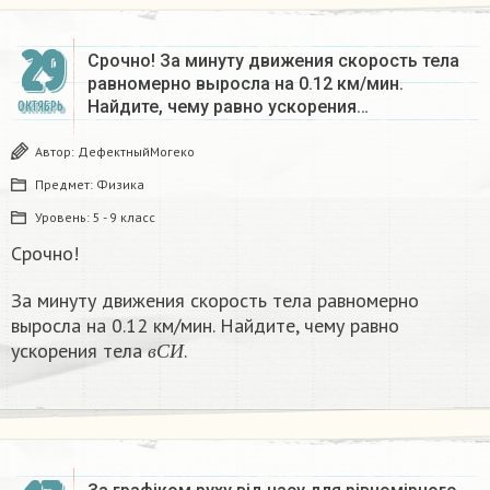
29
Срочно! За минуту движения скорость тела
равномерно выросла на 0.12 км/мин.
Найдите, чему равно ускорения…
ОКТЯБРЬ
Автор:
ДефектныйМогеко
Предмет:
Физика
Уровень:
5 - 9 класс
Срочно!
За минуту движения скорость тела равномерно
выросла на 0.12 км/мин. Найдите, чему равно
в
С
И
ускорения тела
.
в
С
И