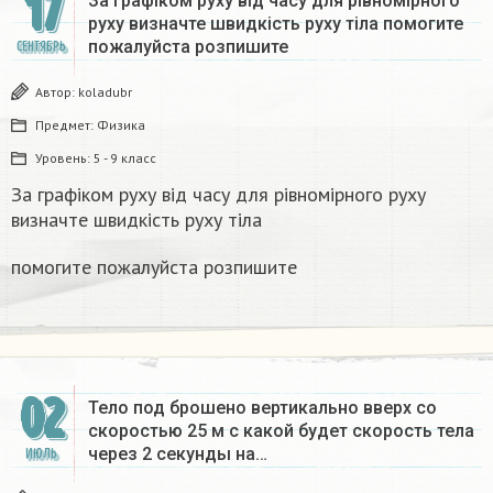
17
За графіком руху від часу для рівномірного
руху визначте швидкість руху тіла помогите
пожалуйста розпишите
СЕНТЯБРЬ
Автор:
koladubr
Предмет:
Физика
Уровень:
5 - 9 класс
За графіком руху від часу для рівномірного руху
визначте швидкість руху тіла
помогите пожалуйста розпишите
02
Тело под брошено вертикально вверх со
скоростью 25 м с какой будет скорость тела
через 2 секунды на…
ИЮЛЬ