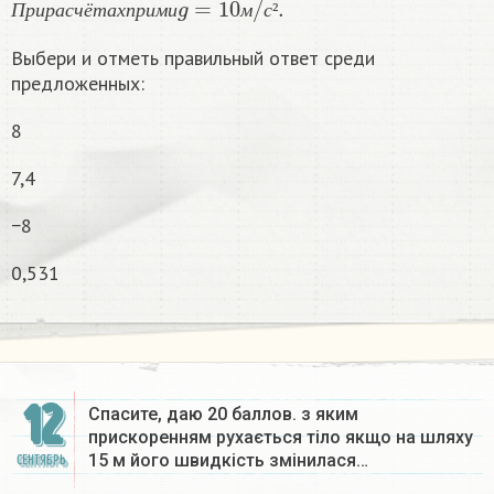
П
р
и
р
а
с
ч
ё
т
а
х
п
р
и
м
и
м
с
²
Выбери и отметь правильный ответ среди
предложенных:
8
7,4
−8
0,531
12
Спасите, даю 20 баллов. з яким
прискоренням рухається тіло якщо на шляху
15 м його швидкість змінилася…
СЕНТЯБРЬ