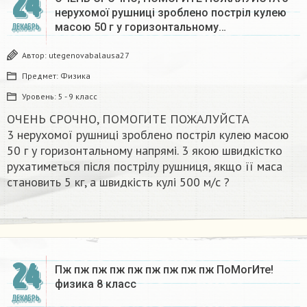
24
нерухомої рушниці зроблено постріл кулею
масою 50 г у горизонтальному…
ДЕКАБРЬ
Автор:
utegenovabalausa27
Предмет:
Физика
Уровень:
5 - 9 класс
ОЧЕНЬ СРОЧНО, ПОМОГИТЕ ПОЖАЛУЙСТА
3 нерухомої рушниці зроблено постріл кулею масою
50 г у горизонтальному напрямі. 3 якою швидкістко
рухатиметься після пострілу рушниця, якщо її маса
становить 5 кг, а швидкість кулі 500 м/с ?​
24
Пж пж пж пж пж пж пж пж пж ПоМогИте!
физика 8 класс​
ДЕКАБРЬ