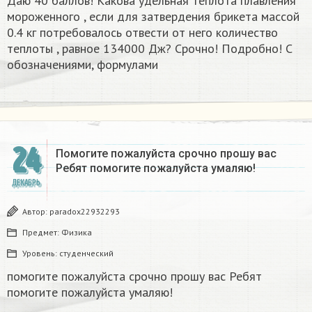
Даю 40 баллов! Какова удельная теплота плавления
мороженного , если для затвердения брикета массой
0.4 кг потребовалось отвести от него количество
теплоты , равное 134000 Дж? Срочно! Подробно! С
обозначениями, формулами
24
Помогите пожалуйста срочно прошу вас
Ребят помогите пожалуйста умаляю! ​
ДЕКАБРЬ
Автор:
paradox22932293
Предмет:
Физика
Уровень:
студенческий
помогите пожалуйста срочно прошу вас Ребят
помогите пожалуйста умаляю! ​