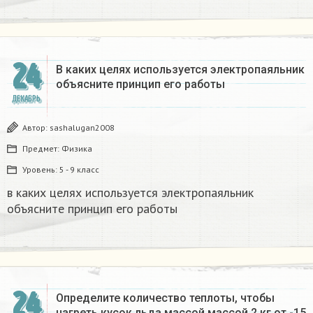
24
В каких целях используется электропаяльник
объясните принцип его работы​
ДЕКАБРЬ
Автор:
sashalugan2008
Предмет:
Физика
Уровень:
5 - 9 класс
в каких целях используется электропаяльник
объясните принцип его работы​
24
Определите количество теплоты, чтобы
нагреть кусок льда массой массой 2 кг от -15