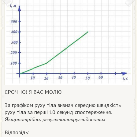
СРОЧНО! Я ВАС МОЛЮ
За графіком руху тіла визнач середню швидкість
руху тіла за перші 10 секунд спостереження.
Я
к
щ
о
п
о
т
р
і
б
н
о
,
р
е
з
у
л
ь
т
а
т
о
к
р
у
г
л
и
д
о
с
о
т
и
х
Я
к
щ
о
п
о
т
р
і
б
н
о
р
е
з
у
л
ь
т
а
т
о
к
р
у
г
л
и
д
о
с
о
т
и
х
Відповідь: