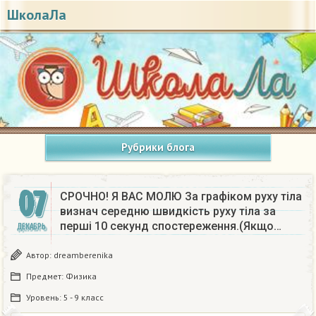
ШколаЛа
Рубрики блога
07
СРОЧНО! Я ВАС МОЛЮ За графіком руху тіла
визнач середню швидкість руху тіла за
перші 10 секунд спостереження.(Якщо…
ДЕКАБРЬ
Автор:
dreamberenika
Предмет:
Физика
Уровень:
5 - 9 класс