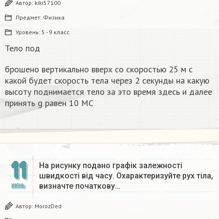
Автор:
kiki57100
Предмет:
Физика
Уровень:
5 - 9 класс
Тело под
брошено вертикально вверх со скоростью 25 м с
какой будет скорость тела через 2 секунды на какую
высоту поднимается тело за это время здесь и далее
принять g равен 10 МС
11
На рисунку подано графік залежності
швидкості від часу. Охарактеризуйте рух тіла,
визначте початкову…
ИЮНЬ
Автор:
MorozDed