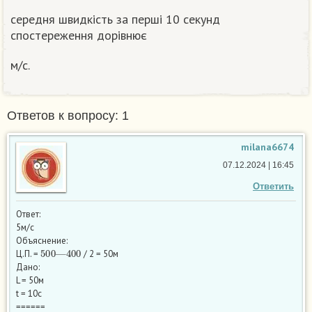
середня швидкість за перші 10 секунд
спостереження дорівнює
м/с.
Ответов к вопросу: 1
milana6674
07.12.2024 | 16:45
Ответить
Ответ:
5м/с
Объяснение:
500
400
—
Ц.П. =
/ 2 = 50м
Дано:
L = 50м
t = 10c
======