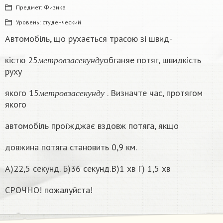
Предмет:
Физика
Уровень:
студенческий
Автомобіль, що рухається трасою зі швид-
м
е
т
р
о
в
з
а
с
е
к
у
н
д
у
кістю 25
обганяе потяг, швидкість
м
е
т
р
о
в
з
а
с
е
к
у
н
д
у
руху
м
е
т
р
о
в
з
а
с
е
к
у
н
д
у
якого 15
. Визначте час, протягом
м
е
т
р
о
в
з
а
с
е
к
у
н
д
у
якого
автомобіль проїжджає вздовж потяга, якщо
довжина потяга становить 0,9 км.
A)22,5 секунд. Б)36 секунд.В)1 хв Г) 1,5 хв
СРОЧНО! пожалуйста!