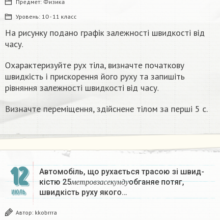
Предмет:
Физика
Уровень:
10 - 11 класс
На рисунку подано графік залежності швидкості від
часу.
Охарактеризуйте рух тіла, визначте початкову
швидкість і прискорення його руху та запишіть
рівняння залежності швидкості від часу.
Визначте переміщення, здійснене тілом за перші 5 с.​
12
Автомобіль, що рухається трасою зі швид-
м
е
т
р
о
в
з
а
с
е
к
у
н
д
у
кістю 25
обганяе потяг,
м
е
т
р
о
в
з
а
с
е
к
у
н
д
у
швидкість руху якого…
ИЮЛЬ
Автор:
kkobrrra