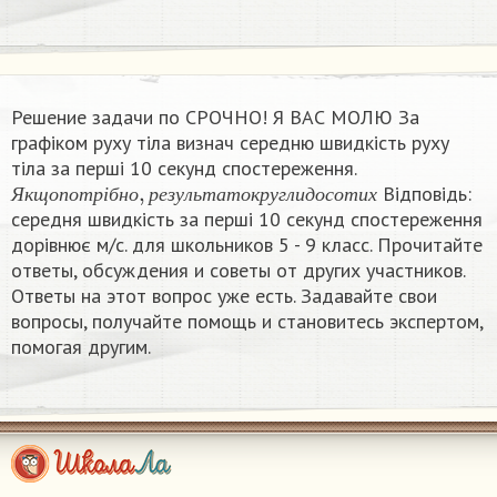
Решение задачи по СРОЧНО! Я ВАС МОЛЮ За
графіком руху тіла визнач середню швидкість руху
тіла за перші 10 секунд спостереження.
Я
к
щ
о
п
о
т
р
і
б
н
о
,
р
е
з
у
л
ь
т
а
т
о
к
р
у
г
л
и
д
о
с
о
т
и
х
Відповідь:
Я
к
щ
о
п
о
т
р
і
б
н
о
р
е
з
у
л
ь
т
а
т
о
к
р
у
г
л
и
д
о
с
о
т
и
х
середня швидкість за перші 10 секунд спостереження
дорівнює м/с. для школьников 5 - 9 класс. Прочитайте
ответы, обсуждения и советы от других участников.
Ответы на этот вопрос уже есть. Задавайте свои
вопросы, получайте помощь и становитесь экспертом,
помогая другим.