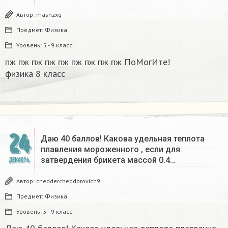
Автор:
mashzxq
Предмет:
Физика
Уровень:
5 - 9 класс
пж пж пж пж пж пж пж пж пж ПоМогИте!
физика 8 класс​
24
Даю 40 баллов! Какова удельная теплота
плавления мороженного , если для
затвердения брикета массой 0.4…
ДЕКАБРЬ
Автор:
cheddercheddorovich9
Предмет:
Физика
Уровень:
5 - 9 класс