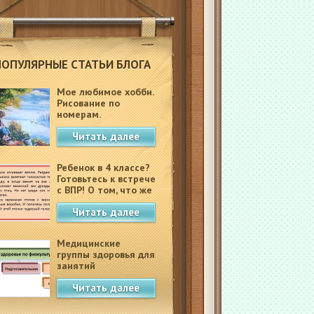
ПОПУЛЯРНЫЕ СТАТЬИ БЛОГА
Мое любимое хобби.
Рисование по
номерам.
Читать далее
Ребенок в 4 классе?
Готовьтесь к встрече
с ВПР! О том, что же
это такое.
Читать далее
Медицинские
группы здоровья для
занятий
физкультурой в
Читать далее
школе