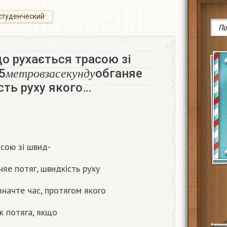
студенческий
о рухається трасою зі
м
е
т
р
о
в
з
а
с
е
к
у
н
д
у
5
обганяе
м
е
т
р
о
в
з
а
с
е
к
у
н
д
у
сть руху якого…
сою зі швид-
няе потяг, швидкість руху
значте час, протягом якого
 потяга, якщо