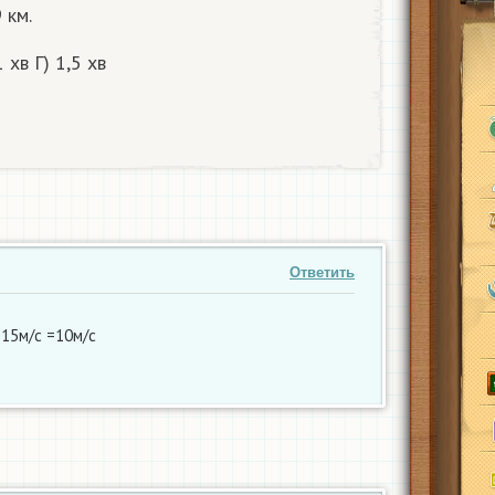
 км.
 хв Г) 1,5 хв
Ответить
-15м/с =10м/с