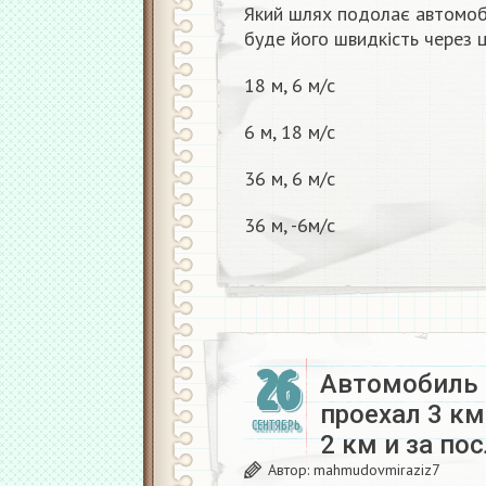
Який шлях подолає автомобі
буде його швидкість через 
18 м, 6 м/с
6 м, 18 м/с
36 м, 6 м/с
36 м, -6м/с
26
Автомобиль 
проехал 3 км
СЕНТЯБРЬ
2 км и за по
Автор:
mahmudovmiraziz7