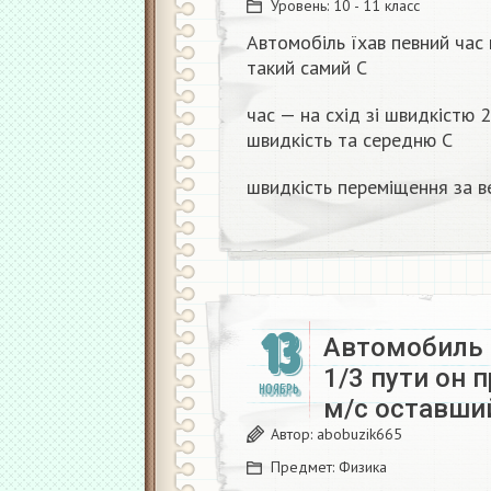
Уровень:
10 - 11 класс
Автомобіль їхав певний час 
такий самий C
час — на схід зі швидкістю 
швидкість та середню C
швидкість переміщення за ве
13
Автомобиль 
1/3 пути он 
НОЯБРЬ
м/с оставши
Автор:
abobuzik665
Предмет:
Физика