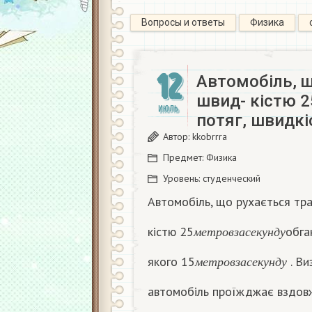
Вопросы и ответы
Физика
12
Автомобіль, щ
швид- кістю 2
ИЮЛЬ
потяг, швидкі
Автор:
kkobrrra
Предмет:
Физика
Уровень:
студенческий
Автомобіль, що рухається тра
м
е
т
р
о
в
з
а
с
е
к
у
н
д
у
кістю 25
обга
м
е
т
р
о
в
з
а
с
е
к
у
н
д
у
м
е
т
р
о
в
з
а
с
е
к
у
н
д
у
якого 15
. Ви
м
е
т
р
о
в
з
а
с
е
к
у
н
д
у
автомобіль проїжджає вздовж