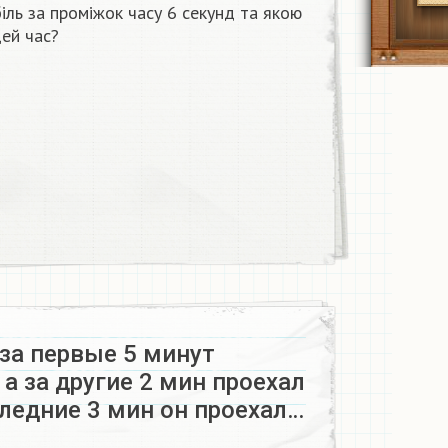
ль за проміжок часу 6 секунд та якою
цей час?
за первые 5 минут
 а за другие 2 мин проехал
следние 3 мин он проехал…