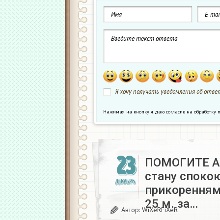
Я хочу получать уведомления об ответ
Нажимая на кнопку я даю согласие на обработк
23
ПОМОГИТЕ Ав
стану спокою
ДЕКАБРЬ
прикоренням
25 м. за…
Автор:
WiXeRFiXeR