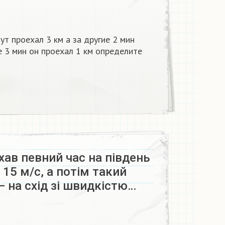
ут проехал 3 км а за другие 2 мин
е 3 мин он проехал 1 км определите
хав певний час на південь
 15 м/c, а потім такий
— на схід зі швидкістю…