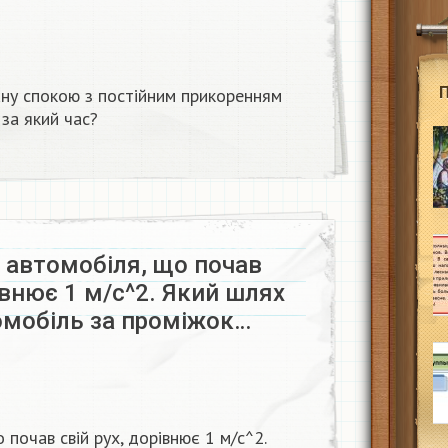
ану спокою з постійним прикоренням
за який час? ​
 автомобіля, що почав
рівнює 1 м/с^2. Який шлях
омобіль за проміжок…
почав свій рух, дорівнює 1 м/с^2.