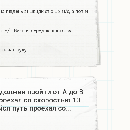
на південь зі швидкістю 15 м/c, а потім
25 м/c. Визнач середню шляхову
сь час руху.
должен пройти от А до В
проехал со скоростью 10
йся путь проехал со…