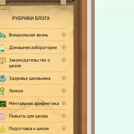
РУБРИКИ БЛОГА
Внешкольная жизнь
Домашняя лаборатория
Законодательство о
школе
Здоровье школьника
Личное
Ментальная арифметика
Плакаты для школы
Подготовка к школе